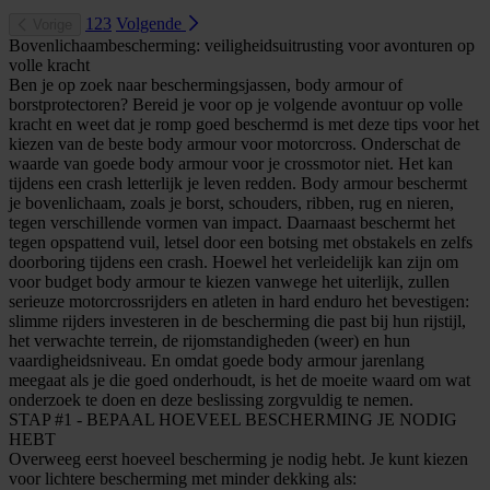
1
2
3
Volgende
Vorige
Bovenlichaambescherming: veiligheidsuitrusting voor avonturen op
volle kracht
Ben je op zoek naar beschermingsjassen, body armour of
borstprotectoren? Bereid je voor op je volgende avontuur op volle
kracht en weet dat je romp goed beschermd is met deze tips voor het
kiezen van de beste body armour voor motorcross. Onderschat de
waarde van goede body armour voor je crossmotor niet. Het kan
tijdens een crash letterlijk je leven redden. Body armour beschermt
je bovenlichaam, zoals je borst, schouders, ribben, rug en nieren,
tegen verschillende vormen van impact. Daarnaast beschermt het
tegen opspattend vuil, letsel door een botsing met obstakels en zelfs
doorboring tijdens een crash. Hoewel het verleidelijk kan zijn om
voor budget body armour te kiezen vanwege het uiterlijk, zullen
serieuze motorcrossrijders en atleten in hard enduro het bevestigen:
slimme rijders investeren in de bescherming die past bij hun rijstijl,
het verwachte terrein, de rijomstandigheden (weer) en hun
vaardigheidsniveau. En omdat goede body armour jarenlang
meegaat als je die goed onderhoudt, is het de moeite waard om wat
onderzoek te doen en deze beslissing zorgvuldig te nemen.
STAP #1 - BEPAAL HOEVEEL BESCHERMING JE NODIG
HEBT
Overweeg eerst hoeveel bescherming je nodig hebt. Je kunt kiezen
voor lichtere bescherming met minder dekking als: