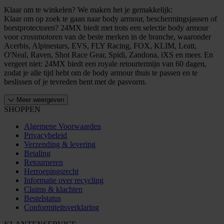
Klaar om te winkelen? We maken het je gemakkelijk:
Klaar om op zoek te gaan naar body armour, beschermingsjassen of
borstprotectoren? 24MX biedt met trots een selectie body armour
voor crossmotoren van de beste merken in de branche, waaronder
Acerbis, Alpinestars, EVS, FLY Racing, FOX, KLIM, Leatt,
O'Neal, Raven, Shot Race Gear, Spidi, Zandona, iXS en meer. En
vergeet niet: 24MX biedt een royale retourtermijn van 60 dagen,
zodat je alle tijd hebt om de body armour thuis te passen en te
beslissen of je tevreden bent met de pasvorm.
Meer weergeven
SHOPPEN
Algemene Voorwaarden
Privacybeleid
Verzending & levering
Betaling
Retourneren
Herroepingsrecht
Informatie over recycling
Claims & klachten
Bestelstatus
Conformiteitsverklaring