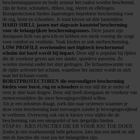
beschermingsjassen en body armour het vaakst worden beschermd,
zijn de borst, schouders, ribben, rug, nieren en ellebogen.
Borstprotectoren bieden daarentegen beperktere bescherming voor
de rug, borst en schouders. Je kunt kiezen uit drie basisstijlen:
HARD SHELL jassen met slagvaste kunststof bescherming
voor de belangrijkste beschermingszones.
Deze jassen zijn
doorgaans licht van gewicht en hebben een mesh voering die zorgt
voor comfort en ventilatie. Vaak bieden ze ook nierbescherming.
LOW PROFILE overhemden met hightech beschermend
schuim dat hard wordt bij impact.
Deze stijl is populair bij rijders
die de voorkeur geven aan een slanke, sportieve pasvorm. Ze
worden meestal onder het shirt gedragen. De lichaamswarmte van
de rijder activeert het schuim, waardoor het zachter wordt en zich
naar het lichaam vormt.
BORSTPROTECTOREN die eenvoudigere bescherming
bieden voor borst, rug en schouders
in een stijl die je onder of
over je shirt kunt dragen. Deze stijl heeft doorgaans de voorkeur van
motorcrossrijders die meer bewegingsvrijheid willen.
Als je een neksteun draagt, zoek dan naar systemen waarmee je
deze extra bescherming kunt toevoegen zonder je bewegingsvrijheid
te verliezen. Overweeg ook om te kiezen voor stijlen die de
bescherming van een niergordel of iets dergelijks bieden.
STAP #3 - KIES FUNCTIES DIE ER VOOR JOU TOE DOEN
Zodra je een voorkeursstijl hebt gekozen, kies dan een merk en stijl
met de functies die voor jou het belangrijkst zijn: