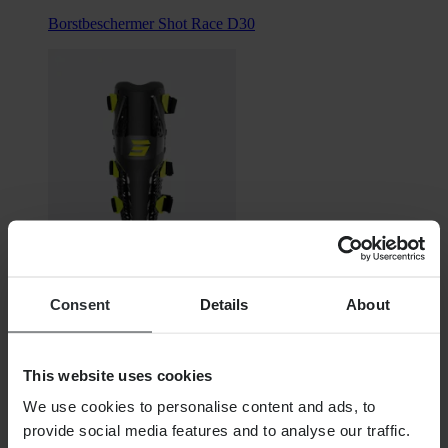
Borstbeschermer Shot Race D30
Consent
Details
About
€ 56,99
Oorspronkelijk:
€ 69,99
Kniebeschermers Shot Airflow
This website uses cookies
We use cookies to personalise content and ads, to
provide social media features and to analyse our traffic.