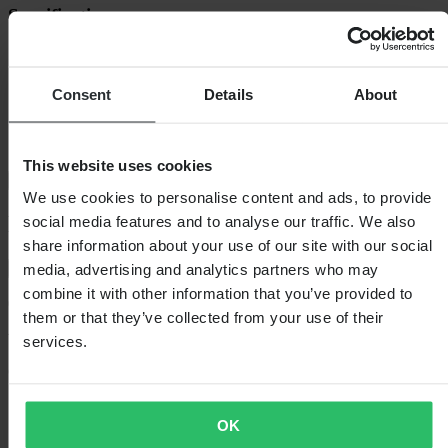
Specificaties
Verpakkingsgewicht
571
Verpakkingslengte
240
Artikelnummer van fabrikant
101697
Consent
Details
About
SKU-titel
40-622 (700 x 40C) / 28 x 1.5
Hoogte Verpakking
130
Verpakkingsbreedte
135
This website uses cookies
Verzending & retouren
We use cookies to personalise content and ads, to provide
Klantenbeoordelingen (0)
social media features and to analyse our traffic. We also
share information about your use of our site with our social
media, advertising and analytics partners who may
Toon alleen lokale reviews
combine it with other information that you’ve provided to
0
van de 5
them or that they’ve collected from your use of their
services.
Gebaseerd op 0 beoordelingen
OK