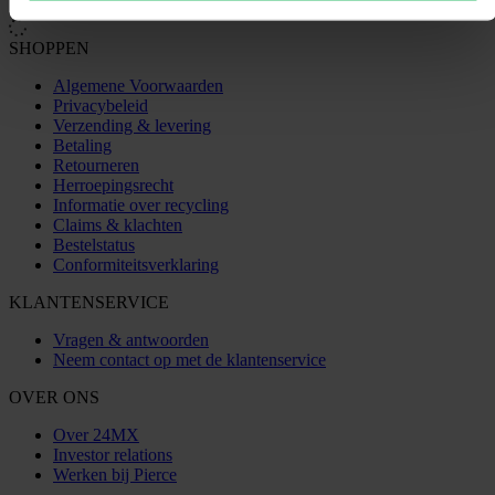
SHOPPEN
Algemene Voorwaarden
Privacybeleid
Verzending & levering
Betaling
Retourneren
Herroepingsrecht
Informatie over recycling
Claims & klachten
Bestelstatus
Conformiteitsverklaring
KLANTENSERVICE
Vragen & antwoorden
Neem contact op met de klantenservice
OVER ONS
Over 24MX
Investor relations
Werken bij Pierce