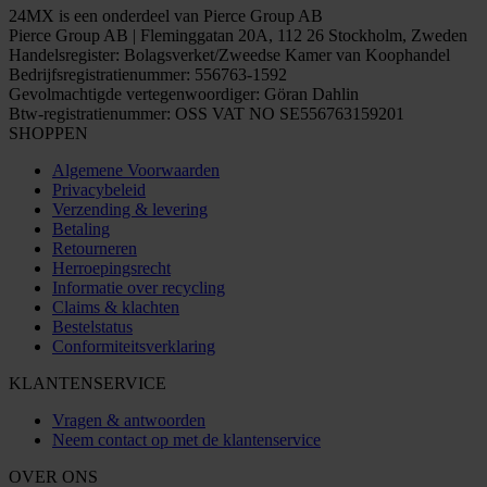
24MX is een onderdeel van Pierce Group AB
Pierce Group AB | Fleminggatan 20A, 112 26 Stockholm, Zweden
Handelsregister: Bolagsverket/Zweedse Kamer van Koophandel
Bedrijfsregistratienummer: 556763-1592
Gevolmachtigde vertegenwoordiger: Göran Dahlin
Btw-registratienummer: OSS VAT NO SE556763159201
SHOPPEN
Algemene Voorwaarden
Privacybeleid
Verzending & levering
Betaling
Retourneren
Herroepingsrecht
Informatie over recycling
Claims & klachten
Bestelstatus
Conformiteitsverklaring
KLANTENSERVICE
Vragen & antwoorden
Neem contact op met de klantenservice
OVER ONS