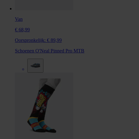
Van
€ 68,99
Oorspronkelijk:
€ 89,99
Schoenen O'Neal Pinned Pro MTB