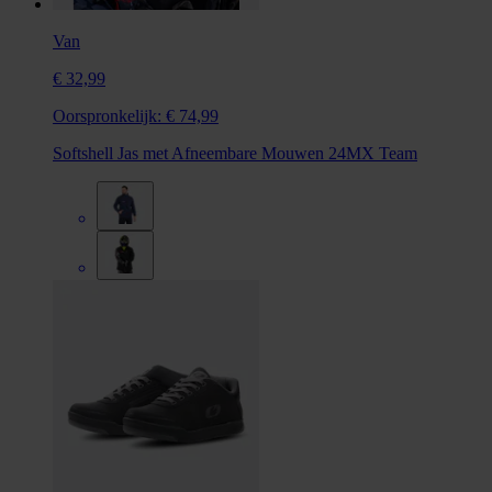
Van
€ 32,99
Oorspronkelijk:
€ 74,99
Softshell Jas met Afneembare Mouwen 24MX Team