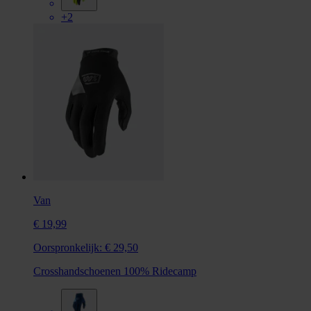
+2
Van
€ 19,99
Oorspronkelijk:
€ 29,50
Crosshandschoenen 100% Ridecamp