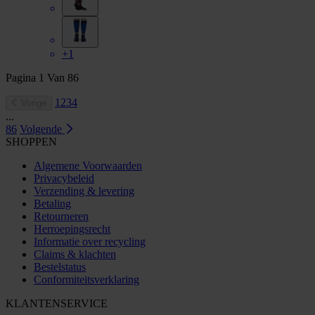
+1
Pagina
1
Van
86
1
2
3
4
Vorige
...
86
Volgende
SHOPPEN
Algemene Voorwaarden
Privacybeleid
Verzending & levering
Betaling
Retourneren
Herroepingsrecht
Informatie over recycling
Claims & klachten
Bestelstatus
Conformiteitsverklaring
KLANTENSERVICE