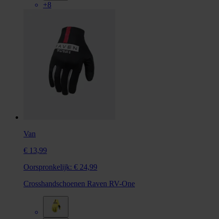
+8
Van
€ 13,99
Oorspronkelijk:
€ 24,99
Crosshandschoenen Raven RV-One