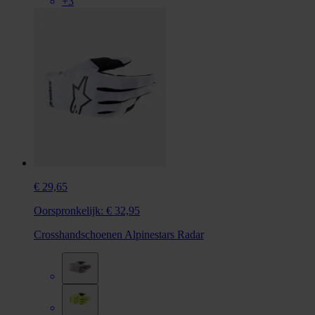
+3
€ 29,65
Oorspronkelijk:
€ 32,95
Crosshandschoenen Alpinestars Radar