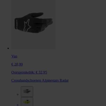
Van
€ 28,99
Oorspronkelijk:
€ 32,95
Crosshandschoenen Alpinestars Radar