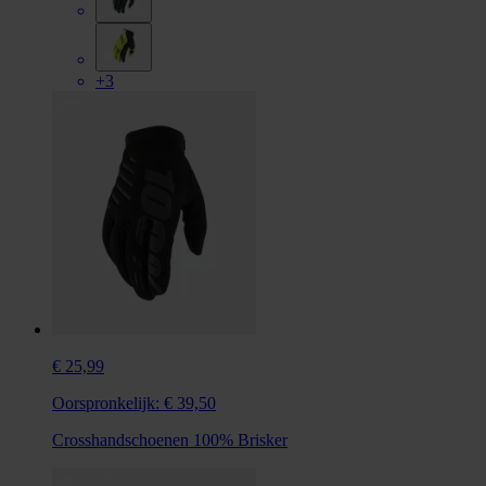
+3
€ 25,99
Oorspronkelijk:
€ 39,50
Crosshandschoenen 100% Brisker