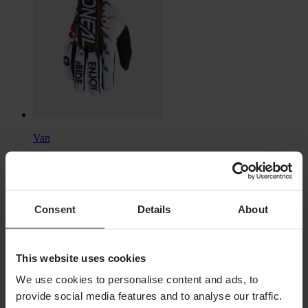
Van
€ 19,99
Oorspronkelijk:
€ 24,99
Crosshandschoenen O'Neal Matrix Impact
Consent
Details
About
This website uses cookies
We use cookies to personalise content and ads, to
provide social media features and to analyse our traffic.