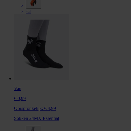
+3
Van
€ 0,99
Oorspronkelijk:
€ 4,99
Sokken 24MX Essential