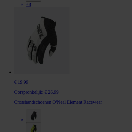
+8
€ 19,99
Oorspronkelijk:
€ 26,99
Crosshandschoenen O'Neal Element Racewear