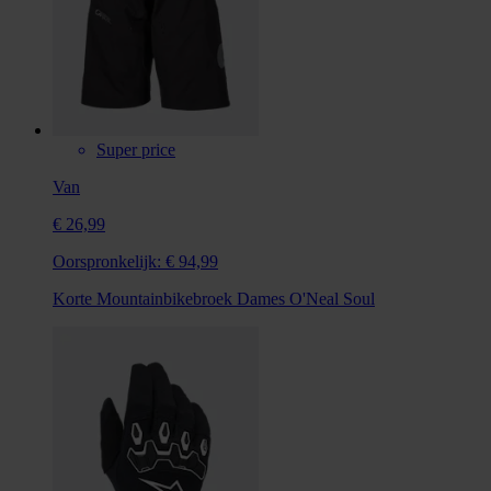
Super price
Van
€ 26,99
Oorspronkelijk:
€ 94,99
Korte Mountainbikebroek Dames O'Neal Soul