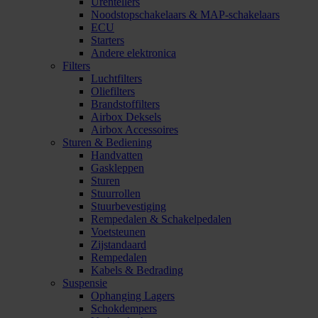
Urentellers
Noodstopschakelaars & MAP-schakelaars
ECU
Starters
Andere elektronica
Filters
Luchtfilters
Oliefilters
Brandstoffilters
Airbox Deksels
Airbox Accessoires
Sturen & Bediening
Handvatten
Gaskleppen
Sturen
Stuurrollen
Stuurbevestiging
Rempedalen & Schakelpedalen
Voetsteunen
Zijstandaard
Rempedalen
Kabels & Bedrading
Suspensie
Ophanging Lagers
Schokdempers