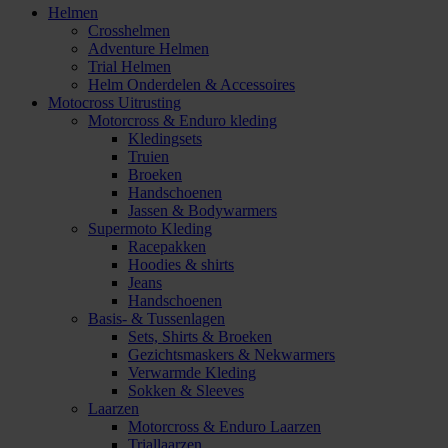
Helmen
Crosshelmen
Adventure Helmen
Trial Helmen
Helm Onderdelen & Accessoires
Motocross Uitrusting
Motorcross & Enduro kleding
Kledingsets
Truien
Broeken
Handschoenen
Jassen & Bodywarmers
Supermoto Kleding
Racepakken
Hoodies & shirts
Jeans
Handschoenen
Basis- & Tussenlagen
Sets, Shirts & Broeken
Gezichtsmaskers & Nekwarmers
Verwarmde Kleding
Sokken & Sleeves
Laarzen
Motorcross & Enduro Laarzen
Triallaarzen