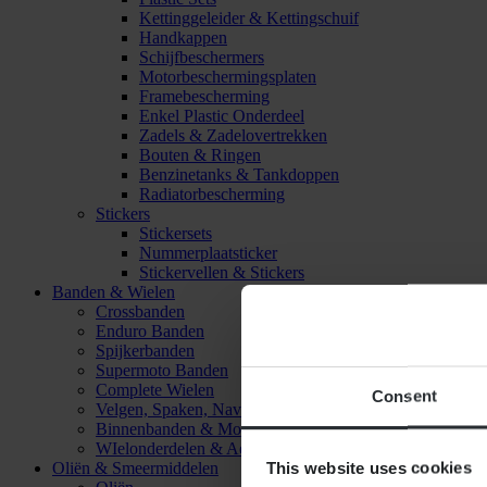
Kettinggeleider & Kettingschuif
Handkappen
Schijfbeschermers
Motorbeschermingsplaten
Framebescherming
Enkel Plastic Onderdeel
Zadels & Zadelovertrekken
Bouten & Ringen
Benzinetanks & Tankdoppen
Radiatorbescherming
Stickers
Stickersets
Nummerplaatsticker
Stickervellen & Stickers
Banden & Wielen
Crossbanden
Enduro Banden
Spijkerbanden
Supermoto Banden
Complete Wielen
Consent
Velgen, Spaken, Naven & Lagers
Binnenbanden & Mousses
WIelonderdelen & Accessoires
This website uses cookies
Oliën & Smeermiddelen