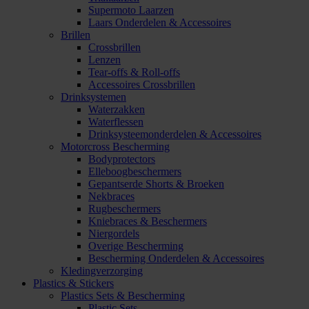
Supermoto Laarzen
Laars Onderdelen & Accessoires
Brillen
Crossbrillen
Lenzen
Tear-offs & Roll-offs
Accessoires Crossbrillen
Drinksystemen
Waterzakken
Waterflessen
Drinksysteemonderdelen & Accessoires
Motorcross Bescherming
Bodyprotectors
Elleboogbeschermers
Gepantserde Shorts & Broeken
Nekbraces
Rugbeschermers
Kniebraces & Beschermers
Niergordels
Overige Bescherming
Bescherming Onderdelen & Accessoires
Kledingverzorging
Plastics & Stickers
Plastics Sets & Bescherming
Plastic Sets