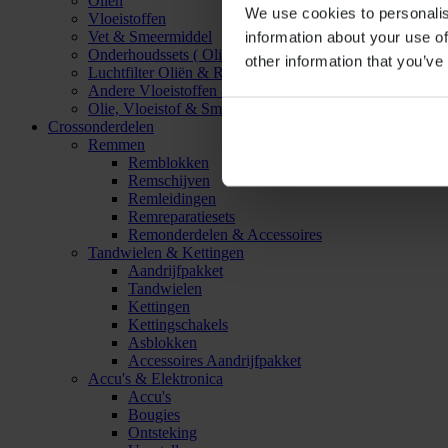
Oliën
We use cookies to personalis
Vloeistoffen
Vet & Smeermiddel
information about your use of
Onderhoudssets ( Olie & Filter)
other information that you’ve
Luchtfilter Oliën & Reinigers
Andere Vloeistoffen & Smeermiddelen
Olie, Vloeistof & Smeermiddel Accessoires
Crossonderdelen
Remmen
Remblokken
Remschijven
Remleidingen
Remreparatiesets
Remonderdelen & Accessoires
Tandwielen & Kettingen
Aandrijfpakket
Tandwielen
Kettingen
Kettingschakels
Asblokken
Accessoires Aandrijfpakket
Accu's & Elektronica
Accu's
Bougies
Ontsteking