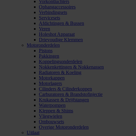
Vorkontluchters
Ophangaccessoires
Verbindingsets
Servicesets
Afdichtingen & Bussen
Veren
Holeshot Apparaat
Drievoudige Klemmen
Motoronderdelen
Pistons
Pakkingen
Koppelingsonderdelen
Nokkenkettingen & Nokkenassen
Radiatoren & Koeling
Motorkappen
Motorlagers
Cilinders & Cilinderkoppen
Carburatoren & Brandstofinjectie
Krukassen & Drijfstangen
Waterpompen
Kleppen & Shims
Vliegwielen
Ombouwsets
Overige Motoronderdelen
Uitlaat