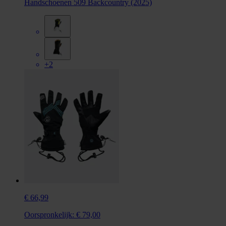
Handschoenen 509 Backcountry (2025)
+2
€ 66,99
Oorspronkelijk:
€ 79,00