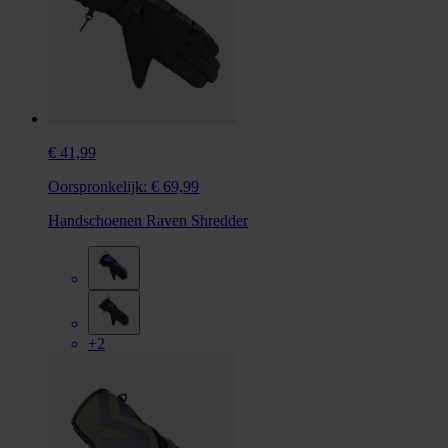
€ 41,99
Oorspronkelijk:
€ 69,99
Handschoenen Raven Shredder
+2