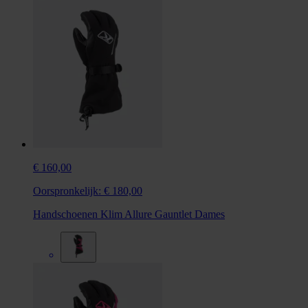
€ 160,00
Oorspronkelijk:
€ 180,00
Handschoenen Klim Allure Gauntlet Dames