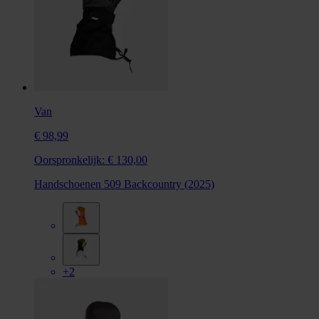
Van
€ 98,99
Oorspronkelijk:
€ 130,00
Handschoenen 509 Backcountry (2025)
+2