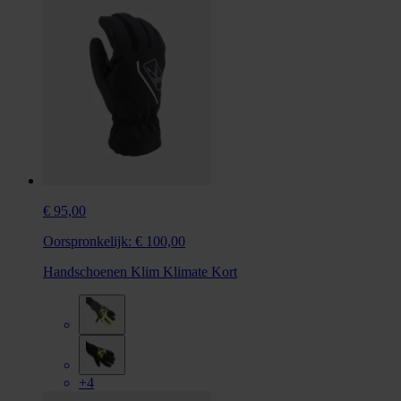
€ 95,00
Oorspronkelijk:
€ 100,00
Handschoenen Klim Klimate Kort
+4