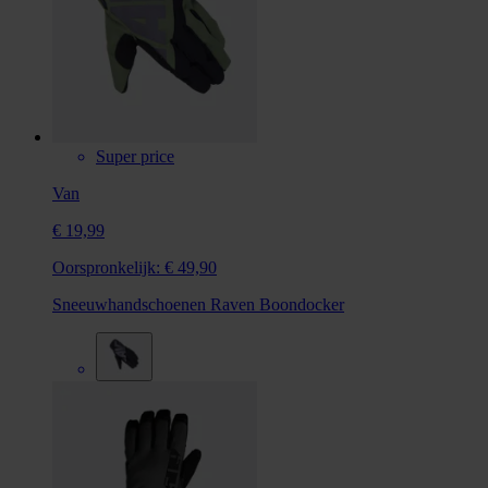
Super price
Van
€ 19,99
Oorspronkelijk:
€ 49,90
Sneeuwhandschoenen Raven Boondocker