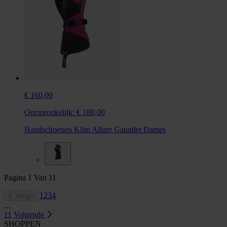
€ 160,00
Oorspronkelijk:
€ 180,00
Handschoenen Klim Allure Gauntlet Dames
Pagina
1
Van
11
1
2
3
4
Vorige
...
11
Volgende
SHOPPEN