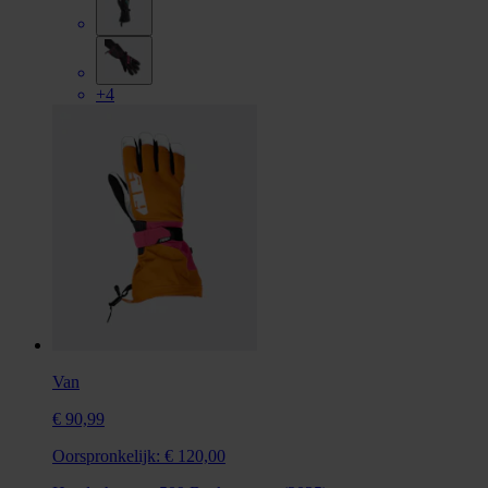
+4
Van
€ 90,99
Oorspronkelijk:
€ 120,00