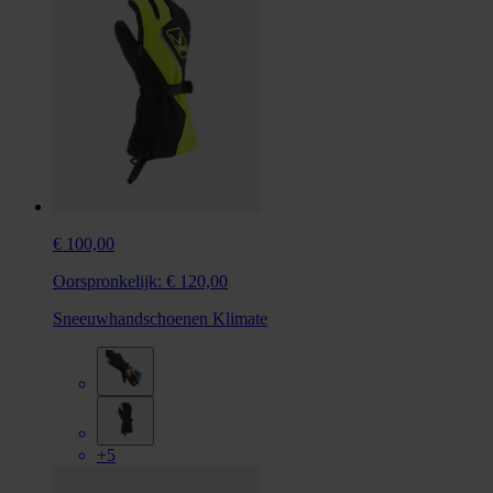
€ 100,00
Oorspronkelijk:
€ 120,00
Sneeuwhandschoenen Klimate
+5