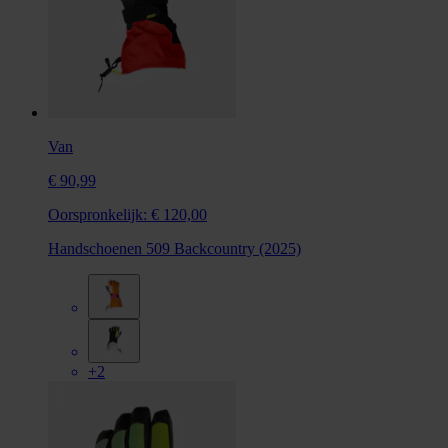
Van
€ 90,99
Oorspronkelijk:
€ 120,00
Handschoenen 509 Backcountry (2025)
+2