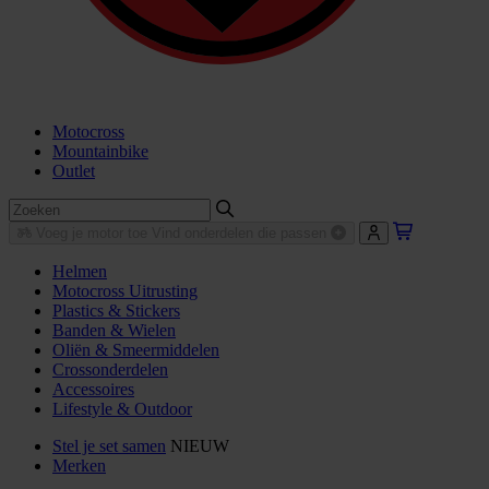
Motocross
Mountainbike
Outlet
Voeg je motor toe
Vind onderdelen die passen
Helmen
Motocross Uitrusting
Plastics & Stickers
Banden & Wielen
Oliën & Smeermiddelen
Crossonderdelen
Accessoires
Lifestyle & Outdoor
Stel je set samen
NIEUW
Merken