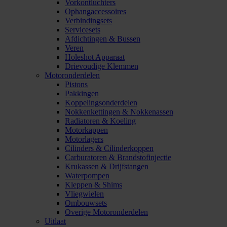
Vorkontluchters
Ophangaccessoires
Verbindingsets
Servicesets
Afdichtingen & Bussen
Veren
Holeshot Apparaat
Drievoudige Klemmen
Motoronderdelen
Pistons
Pakkingen
Koppelingsonderdelen
Nokkenkettingen & Nokkenassen
Radiatoren & Koeling
Motorkappen
Motorlagers
Cilinders & Cilinderkoppen
Carburatoren & Brandstofinjectie
Krukassen & Drijfstangen
Waterpompen
Kleppen & Shims
Vliegwielen
Ombouwsets
Overige Motoronderdelen
Uitlaat