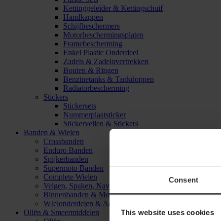
Kettinggeleider & Kettingschuif
Handkappen
Schijfbeschermers
Motorbeschermingsplaten
Framebescherming
Enkel Plastic Onderdeel
Zadels & Zadelovertrekken
Bouten & Ringen
Benzinetanks & Tankdoppen
Radiatorbescherming
Stickers
Stickersets
Nummerplaatsticker
Stickervellen & Stickers
Banden & Wielen
Crossbanden
Enduro Banden
Spijkerbanden
Supermoto Banden
Complete Wielen
Consent
Velgen, Spaken, Naven & Lagers
Binnenbanden & Mousses
WIelonderdelen & Accessoires
This website uses cookies
Oliën & Smeermiddelen