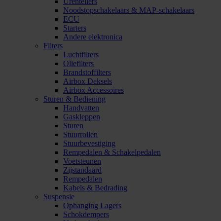
Urentellers
Noodstopschakelaars & MAP-schakelaars
ECU
Starters
Andere elektronica
Filters
Luchtfilters
Oliefilters
Brandstoffilters
Airbox Deksels
Airbox Accessoires
Sturen & Bediening
Handvatten
Gaskleppen
Sturen
Stuurrollen
Stuurbevestiging
Rempedalen & Schakelpedalen
Voetsteunen
Zijstandaard
Rempedalen
Kabels & Bedrading
Suspensie
Ophanging Lagers
Schokdempers