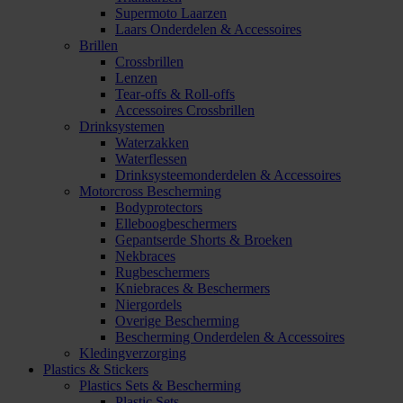
Supermoto Laarzen
Laars Onderdelen & Accessoires
Brillen
Crossbrillen
Lenzen
Tear-offs & Roll-offs
Accessoires Crossbrillen
Drinksystemen
Waterzakken
Waterflessen
Drinksysteemonderdelen & Accessoires
Motorcross Bescherming
Bodyprotectors
Elleboogbeschermers
Gepantserde Shorts & Broeken
Nekbraces
Rugbeschermers
Kniebraces & Beschermers
Niergordels
Overige Bescherming
Bescherming Onderdelen & Accessoires
Kledingverzorging
Plastics & Stickers
Plastics Sets & Bescherming
Plastic Sets