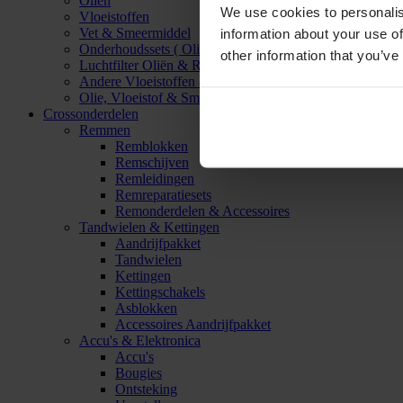
Oliën
We use cookies to personalis
Vloeistoffen
Vet & Smeermiddel
information about your use of
Onderhoudssets ( Olie & Filter)
other information that you’ve
Luchtfilter Oliën & Reinigers
Andere Vloeistoffen & Smeermiddelen
Olie, Vloeistof & Smeermiddel Accessoires
Crossonderdelen
Remmen
Remblokken
Remschijven
Remleidingen
Remreparatiesets
Remonderdelen & Accessoires
Tandwielen & Kettingen
Aandrijfpakket
Tandwielen
Kettingen
Kettingschakels
Asblokken
Accessoires Aandrijfpakket
Accu's & Elektronica
Accu's
Bougies
Ontsteking