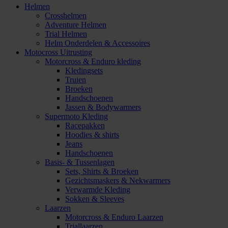
Helmen
Crosshelmen
Adventure Helmen
Trial Helmen
Helm Onderdelen & Accessoires
Motocross Uitrusting
Motorcross & Enduro kleding
Kledingsets
Truien
Broeken
Handschoenen
Jassen & Bodywarmers
Supermoto Kleding
Racepakken
Hoodies & shirts
Jeans
Handschoenen
Basis- & Tussenlagen
Sets, Shirts & Broeken
Gezichtsmaskers & Nekwarmers
Verwarmde Kleding
Sokken & Sleeves
Laarzen
Motorcross & Enduro Laarzen
Triallaarzen