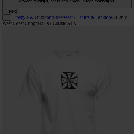
gewoon rondkijkt, het is er allemaal. Alleen makkelijker.
Next
Lifestyle & Outdoor
/
Streetwear
/
T-shirts & Tanktops
/
T-shirt
…
West Coast Choppers OG Classic ATX