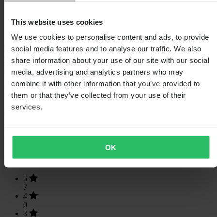
Verpakkingslengte
280
Hoogte Verpakking
30
This website uses cookies
Kledingmaat
S
Verpakkingsbreedte
100
We use cookies to personalise content and ads, to provide
social media features and to analyse our traffic. We also
Maattabel
Verzending & retouren
share information about your use of our site with our social
Veiligheidsinformatie
media, advertising and analytics partners who may
combine it with other information that you’ve provided to
Klantenbeoordelingen (9)
them or that they’ve collected from your use of their
services.
Toon alleen lokale reviews
4.56
van de 5
OK
Gebaseerd op 9 beoordelingen
5
7
4
0
3