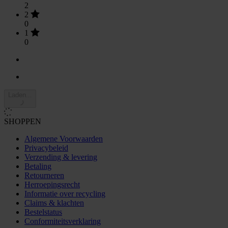
2
2
0
1
0
Laden...
SHOPPEN
Algemene Voorwaarden
Privacybeleid
Verzending & levering
Betaling
Retourneren
Herroepingsrecht
Informatie over recycling
Claims & klachten
Bestelstatus
Conformiteitsverklaring