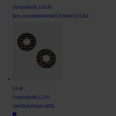
Oorspronkelijk:
€ 49,90
Rem- en koppelingshendels Polisport APT Kit
€ 0,49
Oorspronkelijk:
€ 2,99
Anti-Blaar Donuts 24MX