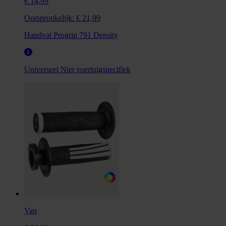
€ 14,99
Oorspronkelijk:
€ 21,99
Handvat Progrip 791 Density
Universeel
Niet voertuigspecifiek
Van