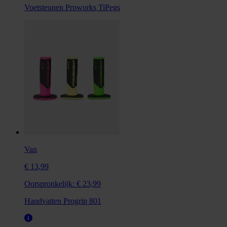
Voetsteunen Proworks TiPegs
Van
€ 13,99
Oorspronkelijk:
€ 23,99
Handvatten Progrip 801