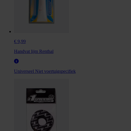
€ 9,99
Handvat lijm Renthal
Universeel
Niet voertuigspecifiek