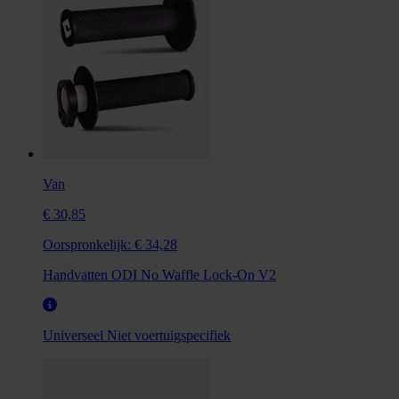
Van
€ 30,85
Oorspronkelijk:
€ 34,28
Handvatten ODI No Waffle Lock-On V2
Universeel
Niet voertuigspecifiek