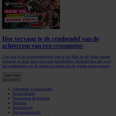
Hoe vervang je de remhendel van de
achterrem van een crossmotor
Leer hoe je de achterremhendel van je dirt bike op de juiste manier
vervangt in deze stap-voor-stap handleiding. Inclusief pro-tips over
het controleren van de lagers en opties om de remtip aan te passen.
Lees meer
SHOPPEN
Algemene Voorwaarden
Privacybeleid
Verzending & levering
Betaling
Retourneren
Herroepingsrecht