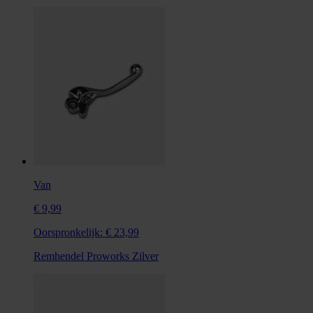
Van
€ 9,99
Oorspronkelijk:
€ 23,99
Remhendel Proworks Zilver