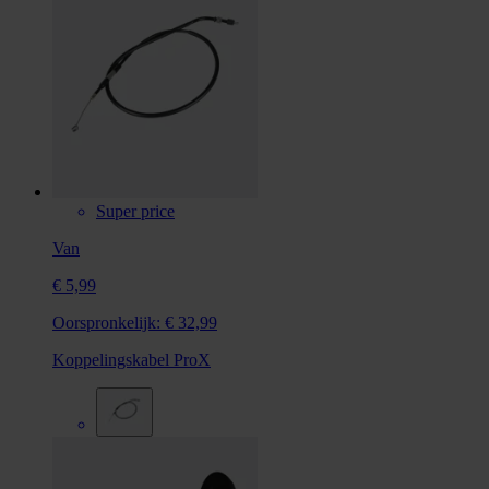
Super price
Van
€ 5,99
Oorspronkelijk:
€ 32,99
Koppelingskabel ProX