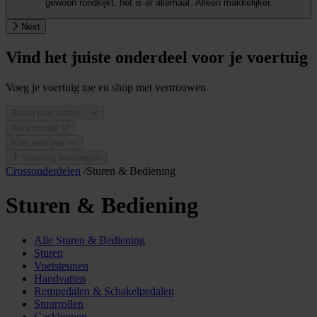
gewoon rondkijkt, het is er allemaal. Alleen makkelijker.
Next
Vind het juiste onderdeel voor je voertuig
Voeg je voertuig toe en shop met vertrouwen
Bezig met laden...
Kies model
Kies een jaar
Voertuig toevoegen
Crossonderdelen
/
Sturen & Bediening
Sturen & Bediening
Alle Sturen & Bediening
Sturen
Voetsteunen
Handvatten
Rempedalen & Schakelpedalen
Stuurrollen
Gaskleppen