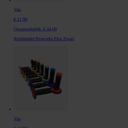
Van
€ 21,99
Oorspronkelijk:
€ 44,00
Remhendel Proworks Flex Zwart
Van