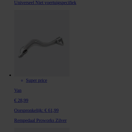
Universeel
Niet voertuigspecifiek
Super price
Van
€ 28,99
Oorspronkelijk:
€ 61,99
Rempedaal Proworks Zilver