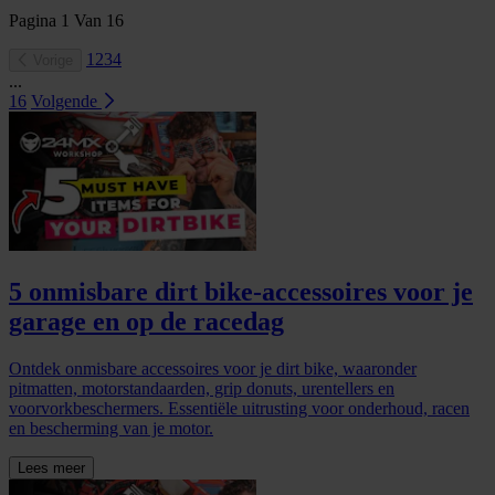
Pagina
1
Van
16
1
2
3
4
Vorige
...
16
Volgende
5 onmisbare dirt bike-accessoires voor je
garage en op de racedag
Ontdek onmisbare accessoires voor je dirt bike, waaronder
pitmatten, motorstandaarden, grip donuts, urentellers en
voorvorkbeschermers. Essentiële uitrusting voor onderhoud, racen
en bescherming van je motor.
Lees meer