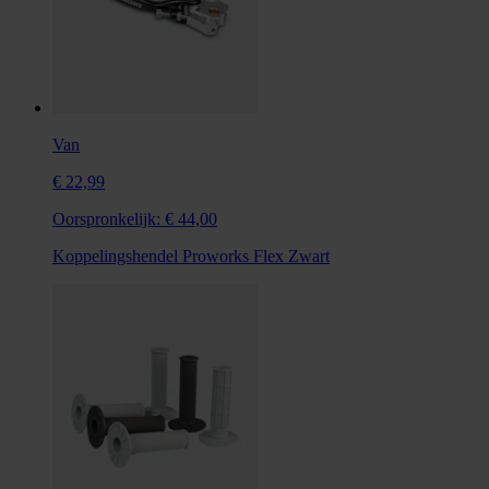
Van
€ 22,99
Oorspronkelijk:
€ 44,00
Koppelingshendel Proworks Flex Zwart