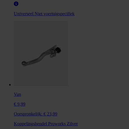
Universeel
Niet voertuigspecifiek
Van
€ 9,99
Oorspronkelijk:
€ 23,99
Koppelingshendel Proworks Zilver