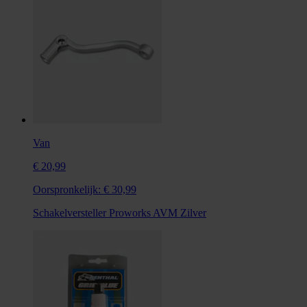
Van
€ 20,99
Oorspronkelijk:
€ 30,99
Schakelversteller Proworks AVM Zilver