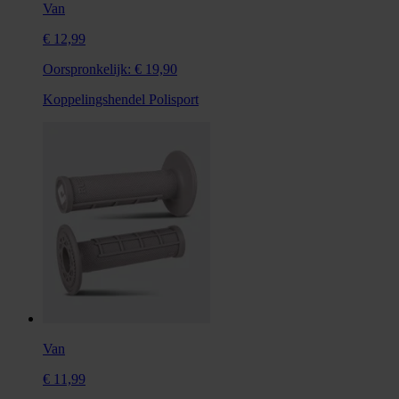
Van
€ 12,99
Oorspronkelijk:
€ 19,90
Koppelingshendel Polisport
Van
€ 11,99