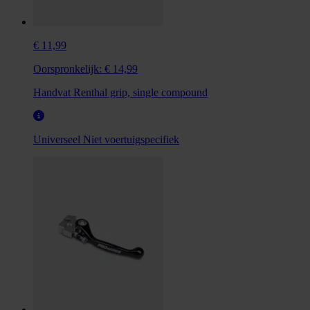
€ 11,99
Oorspronkelijk:
€ 14,99
Handvat Renthal grip, single compound
Universeel
Niet voertuigspecifiek