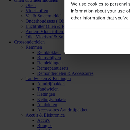
Oliën & Smeermiddelen
We use cookies to personalis
Oliën
Vloeistoffen
information about your use of
Vet & Smeermiddel
other information that you’ve
Onderhoudssets ( Olie & Filter)
Luchtfilter Oliën & Reinigers
Andere Vloeistoffen & Smeermiddelen
Olie, Vloeistof & Smeermiddel Accessoires
Crossonderdelen
Remmen
Remblokken
Remschijven
Remleidingen
Remreparatiesets
Remonderdelen & Accessoires
Tandwielen & Kettingen
Aandrijfpakket
Tandwielen
Kettingen
Kettingschakels
Asblokken
Accessoires Aandrijfpakket
Accu's & Elektronica
Accu's
Bougies