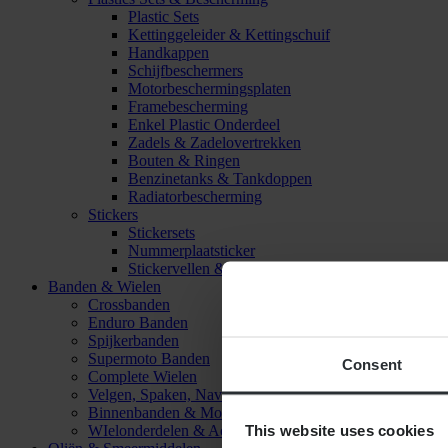
Plastic Sets
Kettinggeleider & Kettingschuif
Handkappen
Schijfbeschermers
Motorbeschermingsplaten
Framebescherming
Enkel Plastic Onderdeel
Zadels & Zadelovertrekken
Bouten & Ringen
Benzinetanks & Tankdoppen
Radiatorbescherming
Stickers
Stickersets
Nummerplaatsticker
Stickervellen & Stickers
Banden & Wielen
Crossbanden
Enduro Banden
Spijkerbanden
Supermoto Banden
Consent
Complete Wielen
Velgen, Spaken, Naven & Lagers
Binnenbanden & Mousses
This website uses cookies
WIelonderdelen & Accessoires