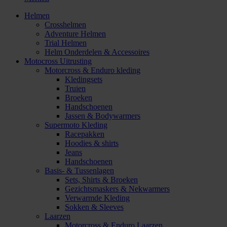
Helmen
Crosshelmen
Adventure Helmen
Trial Helmen
Helm Onderdelen & Accessoires
Motocross Uitrusting
Motorcross & Enduro kleding
Kledingsets
Truien
Broeken
Handschoenen
Jassen & Bodywarmers
Supermoto Kleding
Racepakken
Hoodies & shirts
Jeans
Handschoenen
Basis- & Tussenlagen
Sets, Shirts & Broeken
Gezichtsmaskers & Nekwarmers
Verwarmde Kleding
Sokken & Sleeves
Laarzen
Motorcross & Enduro Laarzen