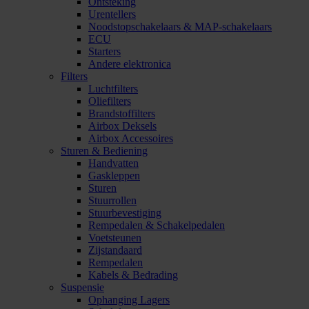
Ontsteking
Urentellers
Noodstopschakelaars & MAP-schakelaars
ECU
Starters
Andere elektronica
Filters
Luchtfilters
Oliefilters
Brandstoffilters
Airbox Deksels
Airbox Accessoires
Sturen & Bediening
Handvatten
Gaskleppen
Sturen
Stuurrollen
Stuurbevestiging
Rempedalen & Schakelpedalen
Voetsteunen
Zijstandaard
Rempedalen
Kabels & Bedrading
Suspensie
Ophanging Lagers