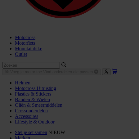
Motocross
Motorfiets
Mountainbike
Outlet
Voeg je motor toe
Vind onderdelen die passen
Helmen
Motocross Uitrusting
Plastics & Stickers
Banden & Wielen
Oliën & Smeermiddelen
Crossonderdelen
Accessoires
Lifestyle & Outdoor
Stel je set samen
NIEUW
Merken