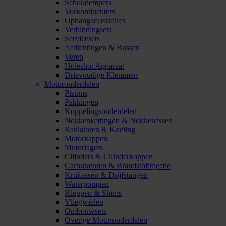
Schokdempers
Vorkontluchters
Ophangaccessoires
Verbindingsets
Servicesets
Afdichtingen & Bussen
Veren
Holeshot Apparaat
Drievoudige Klemmen
Motoronderdelen
Pistons
Pakkingen
Koppelingsonderdelen
Nokkenkettingen & Nokkenassen
Radiatoren & Koeling
Motorkappen
Motorlagers
Cilinders & Cilinderkoppen
Carburatoren & Brandstofinjectie
Krukassen & Drijfstangen
Waterpompen
Kleppen & Shims
Vliegwielen
Ombouwsets
Overige Motoronderdelen