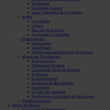
Triallaarzen
Supermoto Laarzen
Laars Onderdelen & Accessoires
Brillen
Crossbrillen
Lenzen
Tear-offs & Roll-offs
Accessoires Crossbrillen
Drinksystemen
Waterzakken
Waterflessen
Drinksysteemonderdelen & Accessoires
Motorcross Bescherming
Bodyprotectors
Elleboogbeschermers
Gepantserde Shorts & Broeken
Nekbraces
Rugbeschermers
Kniebraces & Beschermers
Niergordels
Overige Bescherming
Bescherming Onderdelen & Accessoires
Kledingverzorging
Plastics & Stickers
Plastics Sets & Bescherming