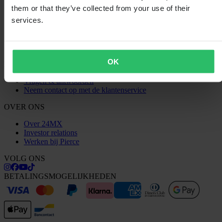
Retourneren
them or that they’ve collected from your use of their
Herroepingsrecht
services.
Informatie over recycling
Claims & klachten
Bestelstatus
Conformiteitsverklaring
OK
KLANTENSERVICE
Vragen & antwoorden
Neem contact op met de klantenservice
OVER ONS
Over 24MX
Investor relations
Werken bij Pierce
VOLG ONS
BETALINGSMOGELIJKHEDEN