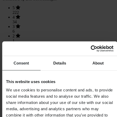
5
222
4
34
3
6
2
1
1
0
Consent
Details
About
Laden...
This website uses cookies
We use cookies to personalise content and ads, to provide
SHOPPEN
social media features and to analyse our traffic. We also
Algemene Voorwaarden
share information about your use of our site with our social
Privacybeleid
media, advertising and analytics partners who may
Verzending & levering
Betaling
combine it with other information that you’ve provided to