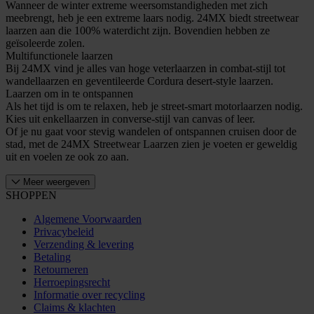
Wanneer de winter extreme weersomstandigheden met zich
meebrengt, heb je een extreme laars nodig. 24MX biedt streetwear
laarzen aan die 100% waterdicht zijn. Bovendien hebben ze
geïsoleerde zolen.
Multifunctionele laarzen
Bij 24MX vind je alles van hoge veterlaarzen in combat-stijl tot
wandellaarzen en geventileerde Cordura desert-style laarzen.
Laarzen om in te ontspannen
Als het tijd is om te relaxen, heb je street-smart motorlaarzen nodig.
Kies uit enkellaarzen in converse-stijl van canvas of leer.
Of je nu gaat voor stevig wandelen of ontspannen cruisen door de
stad, met de 24MX Streetwear Laarzen zien je voeten er geweldig
uit en voelen ze ook zo aan.
Meer weergeven
SHOPPEN
Algemene Voorwaarden
Privacybeleid
Verzending & levering
Betaling
Retourneren
Herroepingsrecht
Informatie over recycling
Claims & klachten