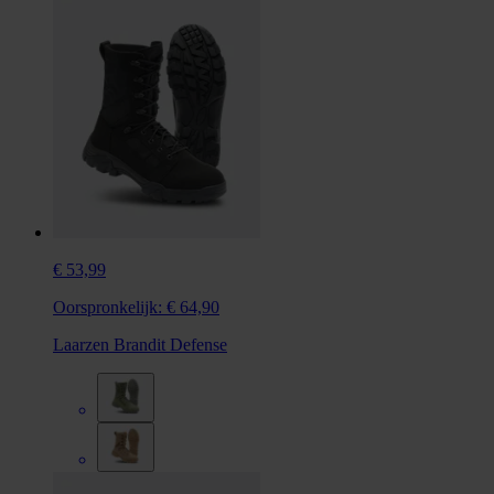
€ 53,99
Oorspronkelijk:
€ 64,90
Laarzen Brandit Defense