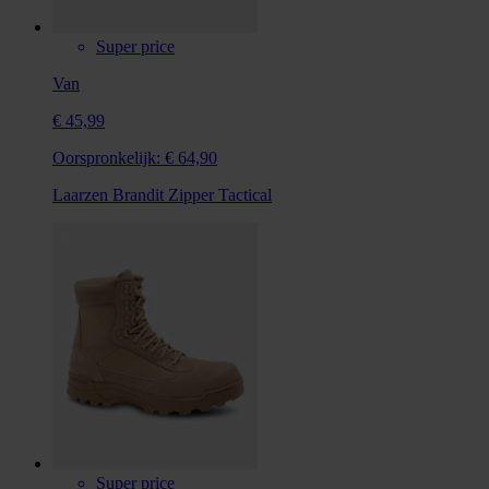
Super price
Van
€ 45,99
Oorspronkelijk:
€ 64,90
Laarzen Brandit Zipper Tactical
Super price