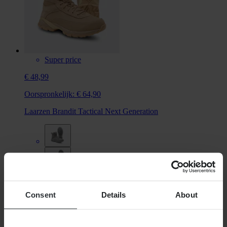
Super price
€ 48,99
Oorspronkelijk:
€ 64,90
Laarzen Brandit Tactical Next Generation
Consent
Details
About