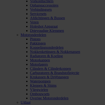
Vorkontluchters
Ophangaccessoires
Verbindingsets
Servicesets
Afdichtingen & Bussen
Veren
Holeshot Apparaat
Drievoudige Klemmen
Motoronderdelen
Pistons
Pakkingen
Koppelingsonderdelen
Nokkenkettingen & Nokkenassen
Radiatoren & Koeling
Motorkappen
Motorlagers
Cilinders & Cilinderkoppen
Carburatoren & Brandstofinjectie
Krukassen & Drijfstangen
Waterpompen
Kleppen & Shims
Vliegwielen
Ombouwsets
Overige Motoronderdelen
Uitlaat