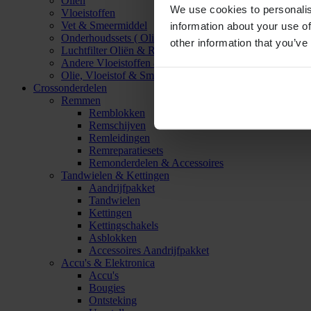
Oliën
We use cookies to personalis
Vloeistoffen
Vet & Smeermiddel
information about your use of
Onderhoudssets ( Olie & Filter)
other information that you’ve
Luchtfilter Oliën & Reinigers
Andere Vloeistoffen & Smeermiddelen
Olie, Vloeistof & Smeermiddel Accessoires
Crossonderdelen
Remmen
Remblokken
Remschijven
Remleidingen
Remreparatiesets
Remonderdelen & Accessoires
Tandwielen & Kettingen
Aandrijfpakket
Tandwielen
Kettingen
Kettingschakels
Asblokken
Accessoires Aandrijfpakket
Accu's & Elektronica
Accu's
Bougies
Ontsteking