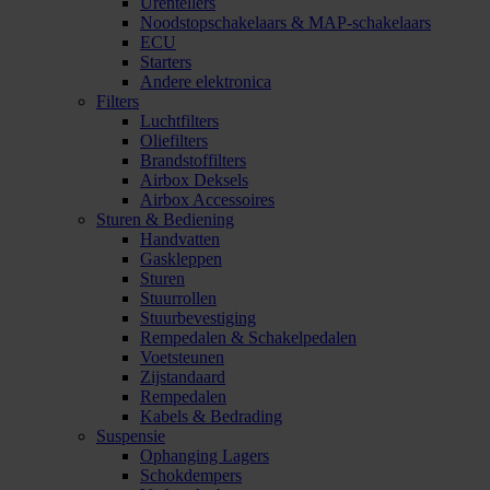
Urentellers
Noodstopschakelaars & MAP-schakelaars
ECU
Starters
Andere elektronica
Filters
Luchtfilters
Oliefilters
Brandstoffilters
Airbox Deksels
Airbox Accessoires
Sturen & Bediening
Handvatten
Gaskleppen
Sturen
Stuurrollen
Stuurbevestiging
Rempedalen & Schakelpedalen
Voetsteunen
Zijstandaard
Rempedalen
Kabels & Bedrading
Suspensie
Ophanging Lagers
Schokdempers