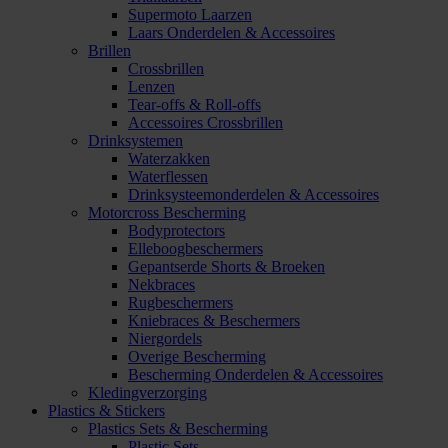
Supermoto Laarzen
Laars Onderdelen & Accessoires
Brillen
Crossbrillen
Lenzen
Tear-offs & Roll-offs
Accessoires Crossbrillen
Drinksystemen
Waterzakken
Waterflessen
Drinksysteemonderdelen & Accessoires
Motorcross Bescherming
Bodyprotectors
Elleboogbeschermers
Gepantserde Shorts & Broeken
Nekbraces
Rugbeschermers
Kniebraces & Beschermers
Niergordels
Overige Bescherming
Bescherming Onderdelen & Accessoires
Kledingverzorging
Plastics & Stickers
Plastics Sets & Bescherming
Plastic Sets