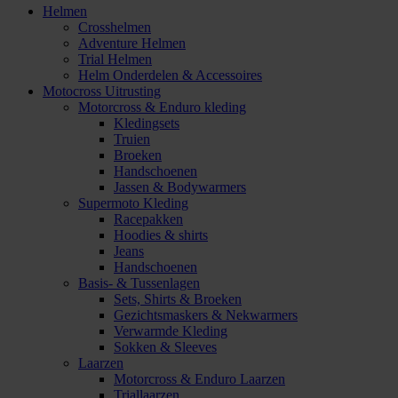
Helmen
Crosshelmen
Adventure Helmen
Trial Helmen
Helm Onderdelen & Accessoires
Motocross Uitrusting
Motorcross & Enduro kleding
Kledingsets
Truien
Broeken
Handschoenen
Jassen & Bodywarmers
Supermoto Kleding
Racepakken
Hoodies & shirts
Jeans
Handschoenen
Basis- & Tussenlagen
Sets, Shirts & Broeken
Gezichtsmaskers & Nekwarmers
Verwarmde Kleding
Sokken & Sleeves
Laarzen
Motorcross & Enduro Laarzen
Triallaarzen