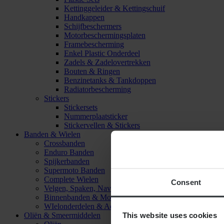
Kettinggeleider & Kettingschuif
Handkappen
Schijfbeschermers
Motorbeschermingsplaten
Framebescherming
Enkel Plastic Onderdeel
Zadels & Zadelovertrekken
Bouten & Ringen
Benzinetanks & Tankdoppen
Radiatorbescherming
Stickers
Stickersets
Nummerplaatsticker
Stickervellen & Stickers
Banden & Wielen
Crossbanden
Enduro Banden
Spijkerbanden
Supermoto Banden
Complete Wielen
Consent
Velgen, Spaken, Naven & Lagers
Binnenbanden & Mousses
WIelonderdelen & Accessoires
This website uses cookies
Oliën & Smeermiddelen