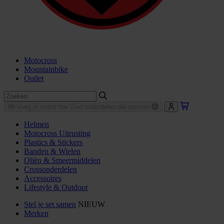
Motocross
Mountainbike
Outlet
Voeg je motor toe
Vind onderdelen die passen
Helmen
Motocross Uitrusting
Plastics & Stickers
Banden & Wielen
Oliën & Smeermiddelen
Crossonderdelen
Accessoires
Lifestyle & Outdoor
Stel je set samen
NIEUW
Merken