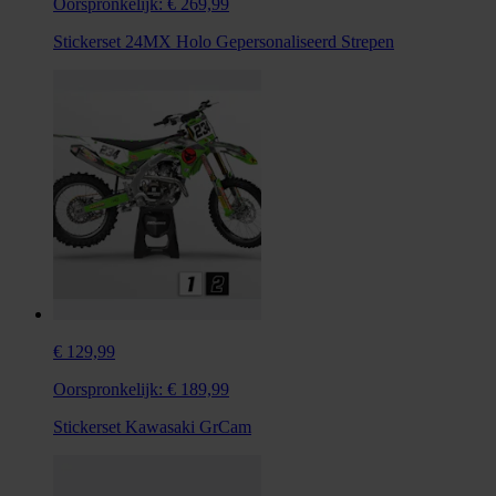
Oorspronkelijk:
€ 269,99
Stickerset 24MX Holo Gepersonaliseerd Strepen
€ 129,99
Oorspronkelijk:
€ 189,99
Stickerset Kawasaki GrCam