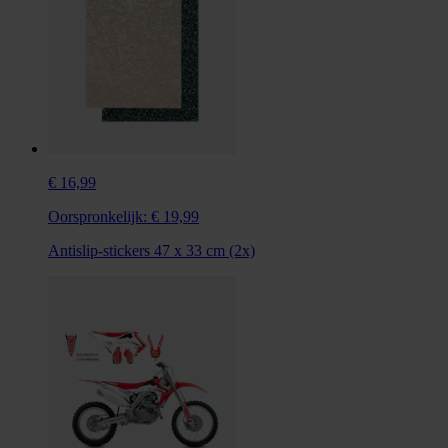
€ 16,99
Oorspronkelijk:
€ 19,99
Antislip-stickers 47 x 33 cm (2x)