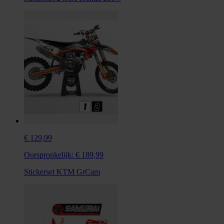
€ 129,99
Oorspronkelijk:
€ 189,99
Stickerset KTM GrCam