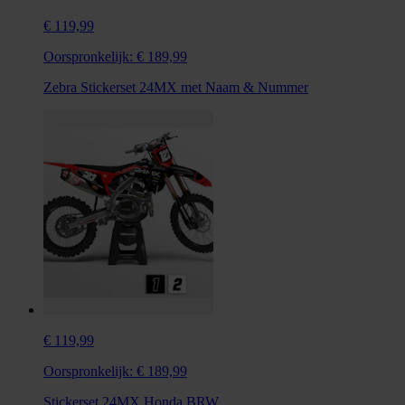
€ 119,99
Oorspronkelijk:
€ 189,99
Zebra Stickerset 24MX met Naam & Nummer
€ 119,99
Oorspronkelijk:
€ 189,99
Stickerset 24MX Honda BRW