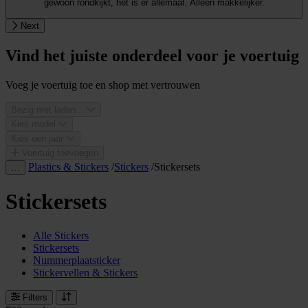
gewoon rondkijkt, het is er allemaal. Alleen makkelijker.
Next
Vind het juiste onderdeel voor je voertuig
Voeg je voertuig toe en shop met vertrouwen
Bezig met laden...
Kies model
Kies een jaar
Voertuig toevoegen
Plastics & Stickers
/
Stickers
/
Stickersets
…
Stickersets
Alle Stickers
Stickersets
Nummerplaatsticker
Stickervellen & Stickers
Filters