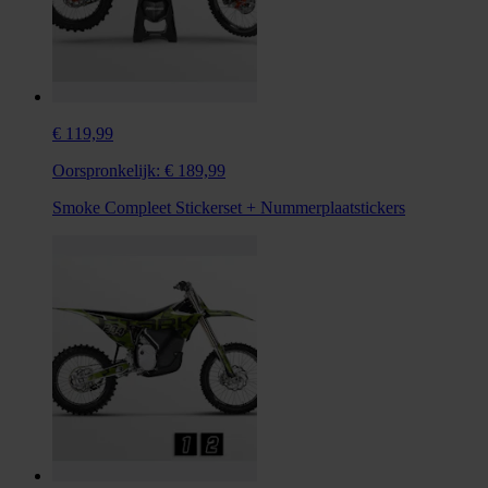
€ 119,99
Oorspronkelijk:
€ 189,99
Smoke Compleet Stickerset + Nummerplaatstickers