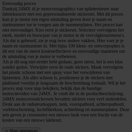
Eenvoudig proces
Dankzij 24MX til je motocrossgraphics van splinternieuw naar
fabrieksracer met een gepersonaliseerde stickerset. Met dit proces
kun je je motor een eigen uitstraling geven door je naam en
startnummer toe te voegen aan de nummerplaten. Het proces kan
niet eenvoudiger. Kies eerst je stickerset. Selecteer vervolgens het
merk, model en bouwjaar van je motor in de vervolgkeuzemenu's.
Als dat is gebeurd, zie je nog twee andere vakken. Hier voer je je
naam en startnummer in. Met bijna 100 kleur- en ontwerpopties is
dit een van de meest kosteneffectieve en eenvoudige manieren om
de uitstraling van je motor te verbeteren.
Als je dit nog niet eerder hebt gedaan, geen stress, het is een klus
zonder gedoe. Verwijder eerst de oude stickers. Maak vervolgens
het plastic schoon met een spray voor het verwijderen van
lijmresten. Als alles schoon is, positioneer je de stickers met
plakband voordat je langzaam de beschermlaag loshaalt. Wil je het
proces stap voor stap bekijken, bekijk dan de handige
instructievideo van 24MX. Je vindt die in de productbeschrijving.
24MX motocrossstickersets bevatten stickers voor veel onderdelen.
Denk aan de radiateurkappen, tank, voorspatbord, achterspatbord,
vorkbescherming, luchtfilterkast, achterbrug en nummerplaten. Deze
sets geven je crossmotor een nieuwe look voor een fractie van de
kosten van een nieuwe lakbeurt.
Meer weergeven