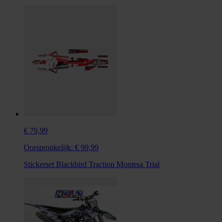
€ 79,99
Oorspronkelijk:
€ 99,99
Stickerset Blackbird Traction Montesa Trial