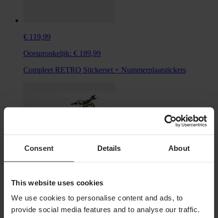
€ 119,99
Oorspronkelijk:
€ 189,99
Compleet RETRO Stickerset + Nummerplaatstickers
Consent
Details
About
This website uses cookies
We use cookies to personalise content and ads, to
€ 129,99
provide social media features and to analyse our traffic.