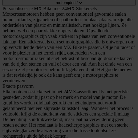
motorrijden?
Personaliseer je MX Bike met 24MX Stickersets
Motocrossmotoren hebben geen conventioneel gevormde stalen
brandstoftanks, zijpanelen of spatborden. In plaats daarvan zijn alle
onderdelen van plastic en minimalistisch, met hoekige lijnen. Ze
hebben wel een paar vlakke oppervlakken. Opvallende
motocrossgraphics zijn vaak stickers in plaats van een conventionele
laklaag. Een stickerset is een set motorgraphics die is ontworpen om
op verschillende delen van een MX Bike te passen. Of je nu racet of
voor je plezier in het terrein rijdt, onderdelen van een
motocrossmotor raken al snel bekrast of beschadigd door de laarzen
van de rijder, stenen en vuil of door een val. Aan het einde van een
seizoen ziet je motor er behoorlijk gehavend uit! Het goede nieuws
is dat revisietijd je ook de kans geeft om je motorgraphics te
vernieuwen.
Exacte pasvorm
Elke motocrossstickerset in het 24MX-assortiment is met precisie
gesneden, zodat hij past op het merk en model van je motor. De
graphics worden digitaal gedrukt en het eindproduct wordt
gelamineerd met een slijtvaste kunststof laag. Wanneer het proces is
voltooid, krijgt de achterkant van de stickers een speciale lijmlaag.
De hechting is indrukwekkend, maar laat na verwijdering geen
resten achter. Het resultaat is haarscherpe graphics met een sterke,
slijtvaste glanzende afwerking voor die frisse look alsof ze
rechtstreeks uit de fabriek komen.