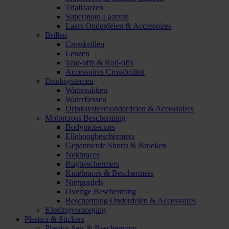
Triallaarzen
Supermoto Laarzen
Laars Onderdelen & Accessoires
Brillen
Crossbrillen
Lenzen
Tear-offs & Roll-offs
Accessoires Crossbrillen
Drinksystemen
Waterzakken
Waterflessen
Drinksysteemonderdelen & Accessoires
Motorcross Bescherming
Bodyprotectors
Elleboogbeschermers
Gepantserde Shorts & Broeken
Nekbraces
Rugbeschermers
Kniebraces & Beschermers
Niergordels
Overige Bescherming
Bescherming Onderdelen & Accessoires
Kledingverzorging
Plastics & Stickers
Plastics Sets & Bescherming