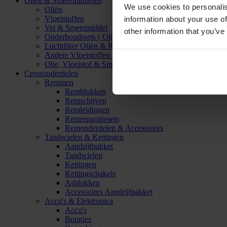
Oliën & Smeermiddelen
We use cookies to personalis
Oliën
Vloeistoffen
information about your use of
Vet & Smeermiddel
other information that you’ve
Onderhoudssets ( Olie & Filter)
Luchtfilter Oliën & Reinigers
Andere Vloeistoffen & Smeermiddelen
Olie, Vloeistof & Smeermiddel Accessoires
Crossonderdelen
Remmen
Remblokken
Remschijven
Remleidingen
Remreparatiesets
Remonderdelen & Accessoires
Tandwielen & Kettingen
Aandrijfpakket
Tandwielen
Kettingen
Kettingschakels
Asblokken
Accessoires Aandrijfpakket
Accu's & Elektronica
Accu's
Bougies