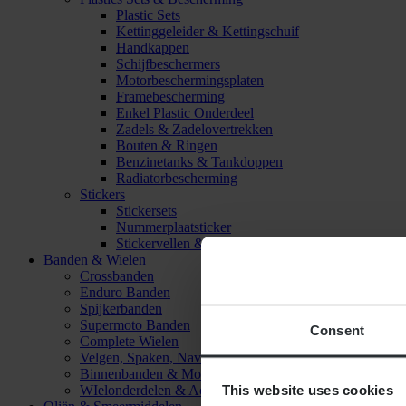
Plastic Sets
Kettinggeleider & Kettingschuif
Handkappen
Schijfbeschermers
Motorbeschermingsplaten
Framebescherming
Enkel Plastic Onderdeel
Zadels & Zadelovertrekken
Bouten & Ringen
Benzinetanks & Tankdoppen
Radiatorbescherming
Stickers
Stickersets
Nummerplaatsticker
Stickervellen & Stickers
Banden & Wielen
Crossbanden
Enduro Banden
Spijkerbanden
Supermoto Banden
Consent
Complete Wielen
Velgen, Spaken, Naven & Lagers
Binnenbanden & Mousses
This website uses cookies
WIelonderdelen & Accessoires