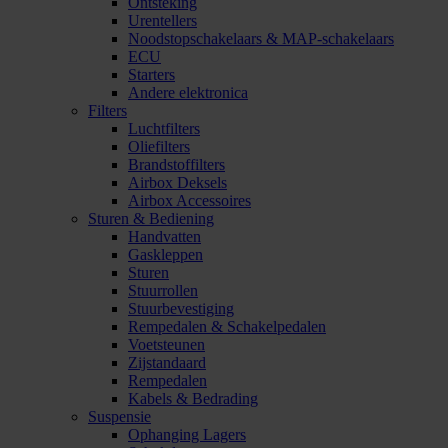
Ontsteking
Urentellers
Noodstopschakelaars & MAP-schakelaars
ECU
Starters
Andere elektronica
Filters
Luchtfilters
Oliefilters
Brandstoffilters
Airbox Deksels
Airbox Accessoires
Sturen & Bediening
Handvatten
Gaskleppen
Sturen
Stuurrollen
Stuurbevestiging
Rempedalen & Schakelpedalen
Voetsteunen
Zijstandaard
Rempedalen
Kabels & Bedrading
Suspensie
Ophanging Lagers