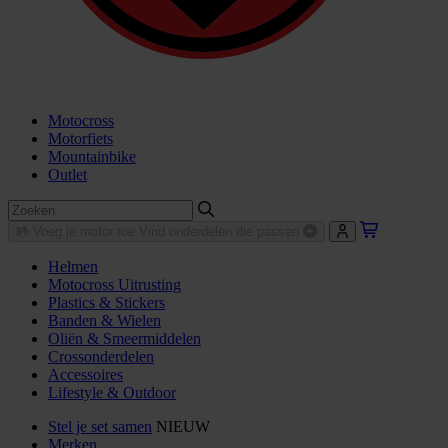
Motocross
Motorfiets
Mountainbike
Outlet
Voeg je motor toe
Vind onderdelen die passen
Helmen
Motocross Uitrusting
Plastics & Stickers
Banden & Wielen
Oliën & Smeermiddelen
Crossonderdelen
Accessoires
Lifestyle & Outdoor
Stel je set samen
NIEUW
Merken