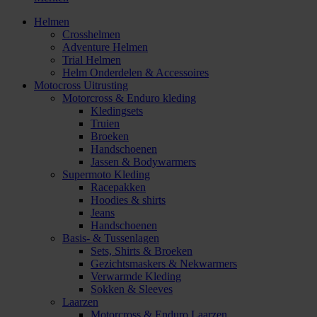
Helmen
Crosshelmen
Adventure Helmen
Trial Helmen
Helm Onderdelen & Accessoires
Motocross Uitrusting
Motorcross & Enduro kleding
Kledingsets
Truien
Broeken
Handschoenen
Jassen & Bodywarmers
Supermoto Kleding
Racepakken
Hoodies & shirts
Jeans
Handschoenen
Basis- & Tussenlagen
Sets, Shirts & Broeken
Gezichtsmaskers & Nekwarmers
Verwarmde Kleding
Sokken & Sleeves
Laarzen
Motorcross & Enduro Laarzen