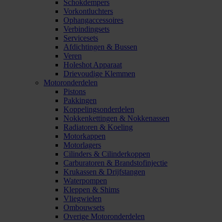
Schokdempers
Vorkontluchters
Ophangaccessoires
Verbindingsets
Servicesets
Afdichtingen & Bussen
Veren
Holeshot Apparaat
Drievoudige Klemmen
Motoronderdelen
Pistons
Pakkingen
Koppelingsonderdelen
Nokkenkettingen & Nokkenassen
Radiatoren & Koeling
Motorkappen
Motorlagers
Cilinders & Cilinderkoppen
Carburatoren & Brandstofinjectie
Krukassen & Drijfstangen
Waterpompen
Kleppen & Shims
Vliegwielen
Ombouwsets
Overige Motoronderdelen