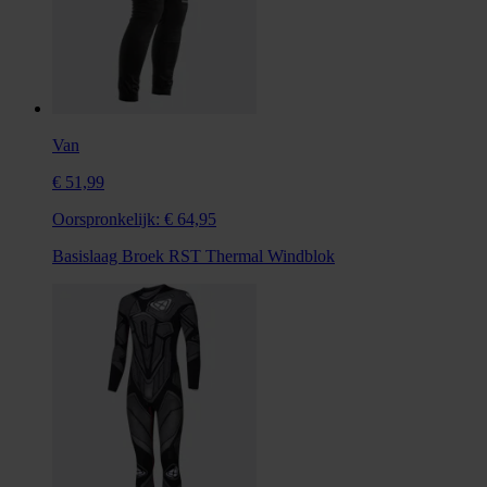
Van
€ 51,99
Oorspronkelijk:
€ 64,95
Basislaag Broek RST Thermal Windblok