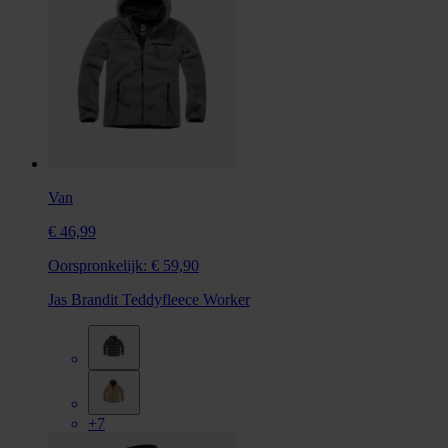
Van
€ 46,99
Oorspronkelijk:
€ 59,90
Jas Brandit Teddyfleece Worker
+7