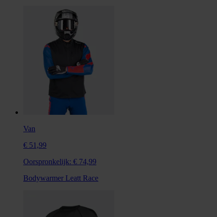
Van
€ 51,99
Oorspronkelijk:
€ 74,99
Bodywarmer Leatt Race