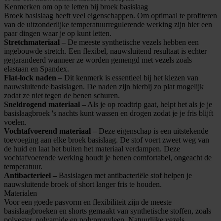
Kenmerken om op te letten bij broek basislaag
Broek basislaag heeft veel eigenschappen. Om optimaal te profiteren
van de uitzonderlijke temperatuurregulerende werking zijn hier een
paar dingen waar je op kunt letten.
Stretchmateriaal –
De meeste synthetische vezels hebben een
ingebouwde stretch. Een flexibel, nauwsluitend resultaat is echter
gegarandeerd wanneer ze worden gemengd met vezels zoals
elastaan en Spandex.
Flat-lock naden –
Dit kenmerk is essentieel bij het kiezen van
nauwsluitende basislagen. De naden zijn hierbij zo plat mogelijk
zodat ze niet tegen de benen schuren.
Sneldrogend materiaal –
Als je op roadtrip gaat, helpt het als je je
basislaagbroek 's nachts kunt wassen en drogen zodat je je fris blijft
voelen.
Vochtafvoerend materiaal –
Deze eigenschap is een uitstekende
toevoeging aan elke broek basislaag. De stof voert zweet weg van
de huid en laat het buiten het materiaal verdampen. Deze
vochtafvoerende werking houdt je benen comfortabel, ongeacht de
temperatuur.
Antibacterieel –
Basislagen met antibacteriële stof helpen je
nauwsluitende broek of short langer fris te houden.
Materialen
Voor een goede pasvorm en flexibiliteit zijn de meeste
basislaagbroeken en shorts gemaakt van synthetische stoffen, zoals
polyester, polyamide en polypropyleen. Natuurlijke vezels,