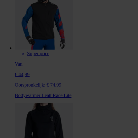
Super price
Van
€ 44,99
Oorspronkelijk:
€ 74,99
Bodywarmer Leatt Race Lite