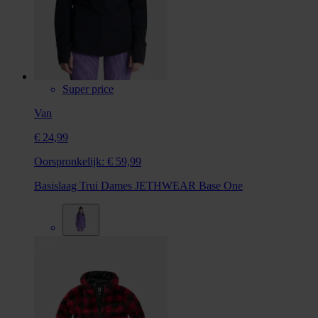
Super price
Van
€ 24,99
Oorspronkelijk:
€ 59,99
Basislaag Trui Dames JETHWEAR Base One