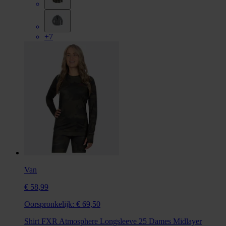
+7
Van
€ 58,99
Oorspronkelijk:
€ 69,50
Shirt FXR Atmosphere Longsleeve 25 Dames Midlayer