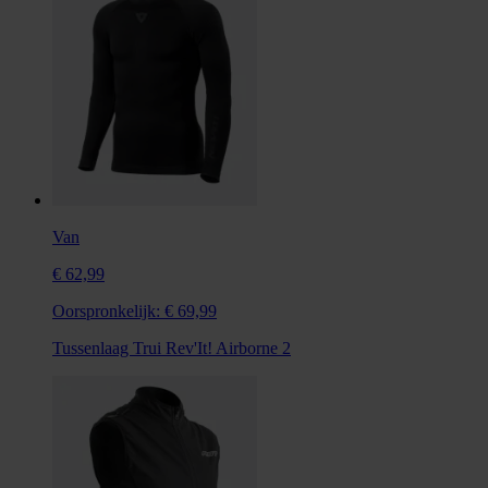
Van
€ 62,99
Oorspronkelijk:
€ 69,99
Tussenlaag Trui Rev'It! Airborne 2