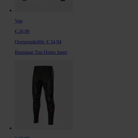
Van
€ 26,99
Oorspronkelijk:
€ 34,94
Basislaag Trui Hemo Inner