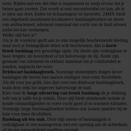
weer. Rijden met een dirt bike is inspannend en zorgt ervoor dat je
benen gaan zweten. Dat wordt al snel oncomfortabel en kan, als je
er niets aan doet, leiden tot lichaamsgeur en bacteriën. 24MX biedt
een uitgebreid assortiment kwalitatieve basislaagbroeken en shorts
van antibacterieel, ademend materiaal dat vocht van de huid afvoert
zodat het kan verdampen.
Welke stijl kies je?
Als je de voorkeur geeft aan zo min mogelijk beschermende kleding
maar toch je belangrijkste delen wilt beschermen, dan is
korte
broek basislaag
een geweldige optie. De shorts zijn verkrijgbaar in
twee lengtes: als boxershort of tot halverwege de dij. Beide zijn
gemaakt van ademend en rekbaar materiaal om je comfortabel te
houden, ongeacht het weer.
Driekwart basislaagbroek.
Sommige motorrijders dragen liever
basislagen die boven hun laarzen eindigen voor extra flexibiliteit.
Als dit voor jou geldt, kies dan voor een driekwart basislaagbroek,
want deze reikt tot ongeveer halverwege de kuit.
Kies voor de
lange uitvoering van broek basislaag
als je dekking
wilt van je taille tot je enkels. Deze stijl biedt uitstekende isolatie in
koude omstandigheden en voert vocht goed af in warmere klimaten.
Sommige lange basislaagbroeken hebben ook lossere panelen bij de
knie voor meer flexibiliteit.
Basislaag uit één stuk.
Deze stijl onesie of basislaagpak is
verkrijgbaar in een touringversie met een opening aan de achterkant,
of als een nauwsluitend naadloos racepak.