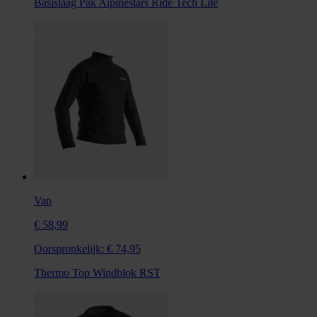
Basislaag Pak Alpinestars Ride Tech Lite
Van
€ 58,99
Oorspronkelijk:
€ 74,95
Thermo Top Windblok RST