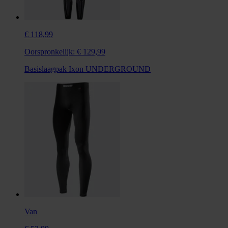
€ 118,99
Oorspronkelijk:
€ 129,99
Basislaagpak Ixon UNDERGROUND
Van