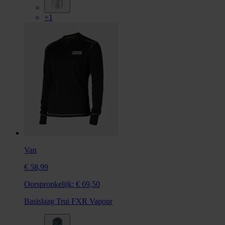
+1
Van
€ 58,99
Oorspronkelijk:
€ 69,50
Basislaag Trui FXR Vapour