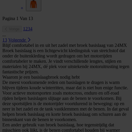
Pagina
1
Van
13
1
2
3
4
Vorige
...
13
Volgende
Blijf comfortabel in en uit het zadel met broek basislaag van 24MX
Broek basislaag is een lichtgewicht kledingstuk van stretchstof dat
onder de buitenkleding wordt gedragen om het motorrijden
comfortabeler te maken. Je vindt verschillende lengtes, stijlen en
materialen bij 24MX, dé plek voor uitstekende motoruitrusting tegen
fantastische prijzen.
Waarom je een basislaagbroek nodig hebt
De meest voorkomende reden om basislagen te dragen is warm
blijven tijdens koude winterritten, maar dat is niet hun enige functie.
Voor actieve motorsporten zoals motocross, enduro en off-road
rijden helpen basislagen slijtage aan de benen te voorkomen. Bij
deze sportstijlen is de motorrijder voortdurend in beweging: op en
neer in het zadel en de tank vastklemmen met de benen. In dat geval
helpen broek basislaag en korte broek basislaag om schuren aan de
binnenkant van de benen te voorkomen.
Een ander gebruik van broek basislaag, hoe tegenstrijdig dat
misschien ook lijkt, is de benen comfortabel houden bij warmer