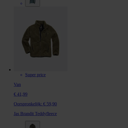
Super price
Van
€ 41,99
Oorspronkelijk:
€ 59,90
Jas Brandit Teddyfleece