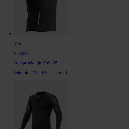
Van
€ 50,99
Oorspronkelijk:
€ 64,95
Windblok Vest RST Thermal