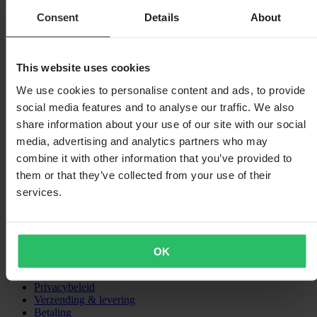
Gebaseerd op 8 beoordelingen
Consent
Details
About
5
7
4
1
This website uses cookies
3
0
We use cookies to personalise content and ads, to provide
2
social media features and to analyse our traffic. We also
0
share information about your use of our site with our social
1
0
media, advertising and analytics partners who may
combine it with other information that you’ve provided to
them or that they’ve collected from your use of their
services.
Laden...
SHOPPEN
OK
Algemene Voorwaarden
Privacybeleid
Verzending & levering
Betaling