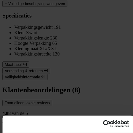
+
Volledige beschrijving weergeven
Specificaties
Verpakkingsgewicht
191
Kleur
Zwart
Verpakkingslengte
230
Hoogte Verpakking
65
Kledingmaat
XL/XXL
Verpakkingsbreedte
130
Maattabel
Verzending & retouren
Veiligheidsinformatie
Klantenbeoordelingen (8)
Toon alleen lokale reviews
4.88
van de 5