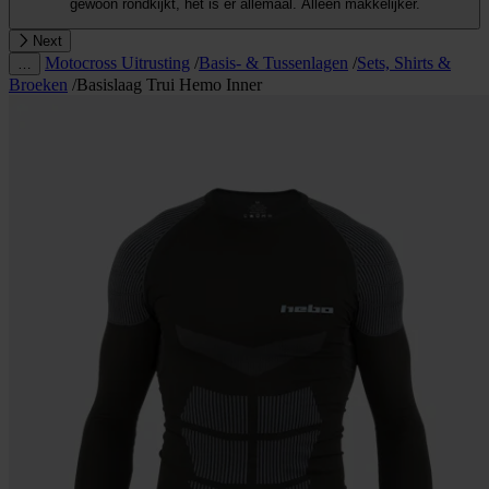
gewoon rondkijkt, het is er allemaal. Alleen makkelijker.
Next
Motocross Uitrusting
/
Basis- & Tussenlagen
/
Sets, Shirts &
…
Broeken
/
Basislaag Trui Hemo Inner