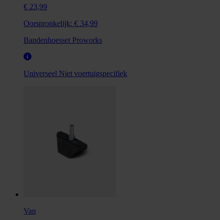
€ 23,99
Oorspronkelijk:
€ 34,99
Bandenhoesset Proworks
Universeel
Niet voertuigspecifiek
Van