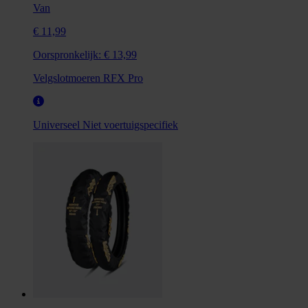
Van
€ 11,99
Oorspronkelijk:
€ 13,99
Velgslotmoeren RFX Pro
Universeel
Niet voertuigspecifiek