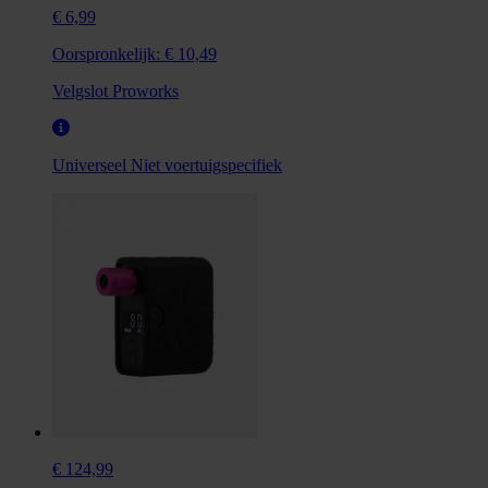
€ 6,99
Oorspronkelijk:
€ 10,49
Velgslot Proworks
Universeel
Niet voertuigspecifiek
€ 124,99