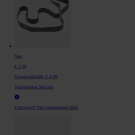
Van
€ 3,59
Oorspronkelijk:
€ 4,99
Velgvoering Maxxis
Universeel
Niet voertuigspecifiek