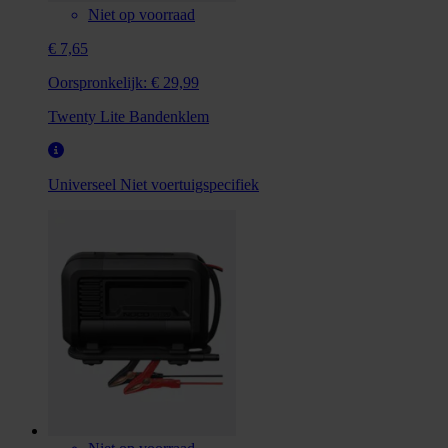
Niet op voorraad
€ 7,65
Oorspronkelijk:
€ 29,99
Twenty Lite Bandenklem
Universeel
Niet voertuigspecifiek