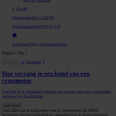
Niet op voorraad
€ 150,00
Oorspronkelijk:
€ 240,00
Bandreparatiekit NOCO A10
Universeel
Niet voertuigspecifiek
Pagina
1
Van
2
1
2
Volgende
Vorige
Hoe vervang je een band van een
crossmotor
Leer hoe je je crossband vervangt als een pro met onze eenvoudige
stapsgewijze handleiding
Lees meer
Vind alles wat je nodig hebt voor je crossbanden bij 24MX
Je banden zijn het belangrijkste onderdeel van je motocrossmotor,