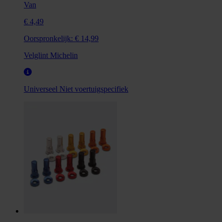
Van
€ 4,49
Oorspronkelijk:
€ 14,99
Velglint Michelin
Universeel
Niet voertuigspecifiek