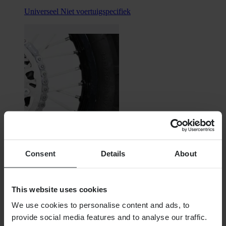
Universeel
Niet voertuigspecifiek
€ 13,99
Consent
Details
About
Oorspronkelijk:
€ 17,99
Spaakstickerset Blackbird Wit
This website uses cookies
We use cookies to personalise content and ads, to
provide social media features and to analyse our traffic.
Universeel
Niet voertuigspecifiek