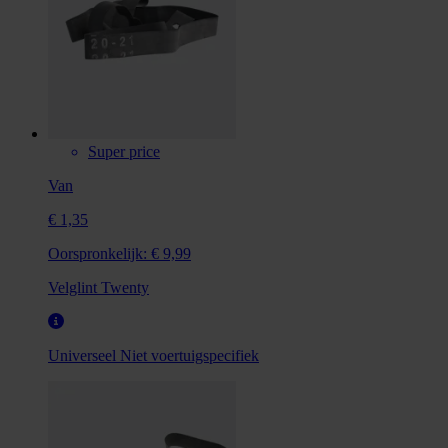
Super price
Van
€ 1,35
Oorspronkelijk:
€ 9,99
Velglint Twenty
Universeel
Niet voertuigspecifiek