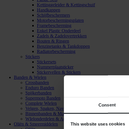
Kettinggeleider & Kettingschuif
Handkappen
Schijfbeschermers
Motorbeschermingsplaten
Framebescherming
Enkel Plastic Onderdeel
Zadels & Zadelovertrekken
Bouten & Ringen
Benzinetanks & Tankdoppen
Radiatorbescherming
Stickers
Stickersets
Nummerplaatsticker
Stickervellen & Stickers
Banden & Wielen
Crossbanden
Enduro Banden
Spijkerbanden
Supermoto Banden
Complete Wielen
Consent
Velgen, Spaken, Naven & Lagers
Binnenbanden & Mousses
WIelonderdelen & Accessoires
This website uses cookies
Oliën & Smeermiddelen