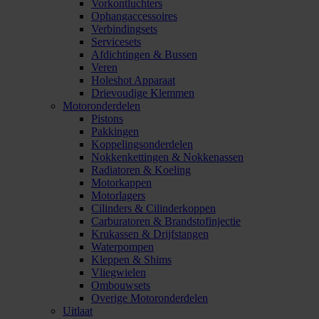
Vorkontluchters
Ophangaccessoires
Verbindingsets
Servicesets
Afdichtingen & Bussen
Veren
Holeshot Apparaat
Drievoudige Klemmen
Motoronderdelen
Pistons
Pakkingen
Koppelingsonderdelen
Nokkenkettingen & Nokkenassen
Radiatoren & Koeling
Motorkappen
Motorlagers
Cilinders & Cilinderkoppen
Carburatoren & Brandstofinjectie
Krukassen & Drijfstangen
Waterpompen
Kleppen & Shims
Vliegwielen
Ombouwsets
Overige Motoronderdelen
Uitlaat