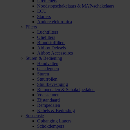
Urentellers
Noodstopschakelaars & MAP-schakelaars
ECU
Starters
Andere elektronica
Filters
Luchtfilters
Oliefilters
Brandstoffilters
Airbox Deksels
Airbox Accessoires
Sturen & Bediening
Handvatten
Gaskleppen
Sturen
Stuurrollen
Stuurbevestiging
Rempedalen & Schakelpedalen
Voetsteunen
Zijstandaard
Rempedalen
Kabels & Bedrading
Suspensie
Ophanging Lagers
Schokdempers