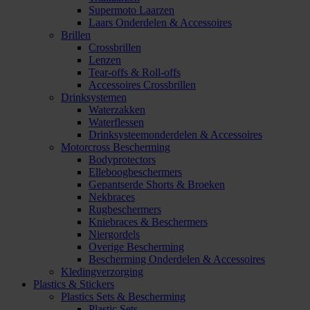
Supermoto Laarzen
Laars Onderdelen & Accessoires
Brillen
Crossbrillen
Lenzen
Tear-offs & Roll-offs
Accessoires Crossbrillen
Drinksystemen
Waterzakken
Waterflessen
Drinksysteemonderdelen & Accessoires
Motorcross Bescherming
Bodyprotectors
Elleboogbeschermers
Gepantserde Shorts & Broeken
Nekbraces
Rugbeschermers
Kniebraces & Beschermers
Niergordels
Overige Bescherming
Bescherming Onderdelen & Accessoires
Kledingverzorging
Plastics & Stickers
Plastics Sets & Bescherming
Plastic Sets