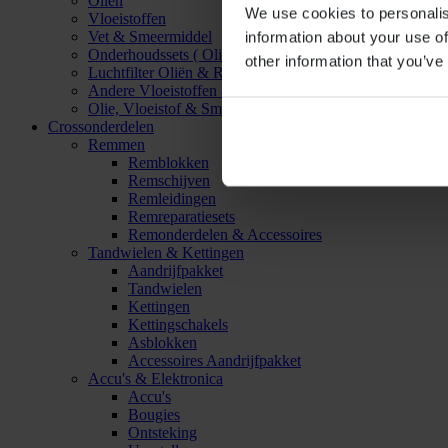
Oliën
We use cookies to personalis
Vloeistoffen
Vet & Smeermiddel
information about your use of
Onderhoudssets ( Olie & Filter)
other information that you’ve
Luchtfilter Oliën & Reinigers
Andere Vloeistoffen & Smeermiddelen
Olie, Vloeistof & Smeermiddel Accessoires
Crossonderdelen
Remmen
Remblokken
Remschijven
Remleidingen
Remreparatiesets
Remonderdelen & Accessoires
Tandwielen & Kettingen
Aandrijfpakket
Tandwielen
Kettingen
Kettingschakels
Asblokken
Accessoires Aandrijfpakket
Accu's & Elektronica
Accu's
Bougies
Ontsteking