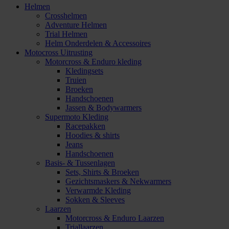
Helmen
Crosshelmen
Adventure Helmen
Trial Helmen
Helm Onderdelen & Accessoires
Motocross Uitrusting
Motorcross & Enduro kleding
Kledingsets
Truien
Broeken
Handschoenen
Jassen & Bodywarmers
Supermoto Kleding
Racepakken
Hoodies & shirts
Jeans
Handschoenen
Basis- & Tussenlagen
Sets, Shirts & Broeken
Gezichtsmaskers & Nekwarmers
Verwarmde Kleding
Sokken & Sleeves
Laarzen
Motorcross & Enduro Laarzen
Triallaarzen