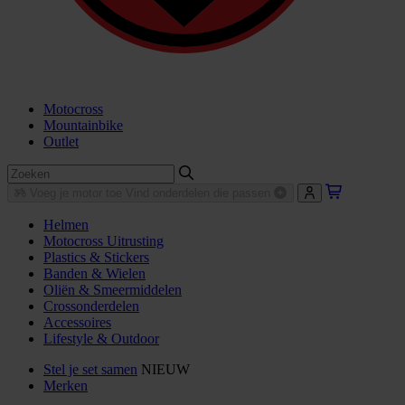
Motocross
Mountainbike
Outlet
Voeg je motor toe
Vind onderdelen die passen
Helmen
Motocross Uitrusting
Plastics & Stickers
Banden & Wielen
Oliën & Smeermiddelen
Crossonderdelen
Accessoires
Lifestyle & Outdoor
Stel je set samen
NIEUW
Merken