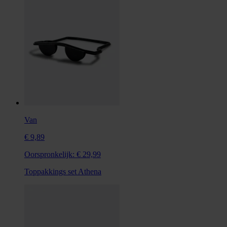
Van
€ 9,89
Oorspronkelijk:
€ 29,99
Toppakkings set Athena