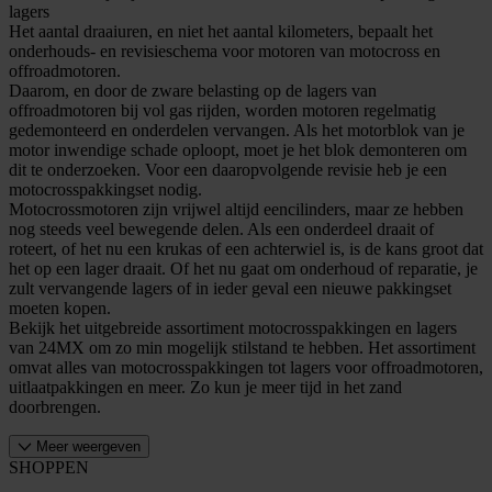
lagers
Het aantal draaiuren, en niet het aantal kilometers, bepaalt het
onderhouds- en revisieschema voor motoren van motocross en
offroadmotoren.
Daarom, en door de zware belasting op de lagers van
offroadmotoren bij vol gas rijden, worden motoren regelmatig
gedemonteerd en onderdelen vervangen. Als het motorblok van je
motor inwendige schade oploopt, moet je het blok demonteren om
dit te onderzoeken. Voor een daaropvolgende revisie heb je een
motocrosspakkingset nodig.
Motocrossmotoren zijn vrijwel altijd eencilinders, maar ze hebben
nog steeds veel bewegende delen. Als een onderdeel draait of
roteert, of het nu een krukas of een achterwiel is, is de kans groot dat
het op een lager draait. Of het nu gaat om onderhoud of reparatie, je
zult vervangende lagers of in ieder geval een nieuwe pakkingset
moeten kopen.
Bekijk het uitgebreide assortiment motocrosspakkingen en lagers
van 24MX om zo min mogelijk stilstand te hebben. Het assortiment
omvat alles van motocrosspakkingen tot lagers voor offroadmotoren,
uitlaatpakkingen en meer. Zo kun je meer tijd in het zand
doorbrengen.
Meer weergeven
SHOPPEN