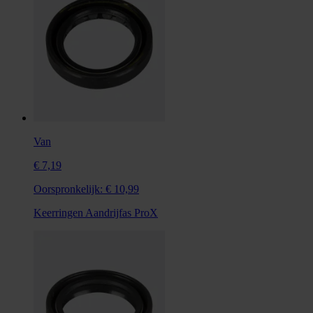
Van
€ 7,19
Oorspronkelijk:
€ 10,99
Keerringen Aandrijfas ProX