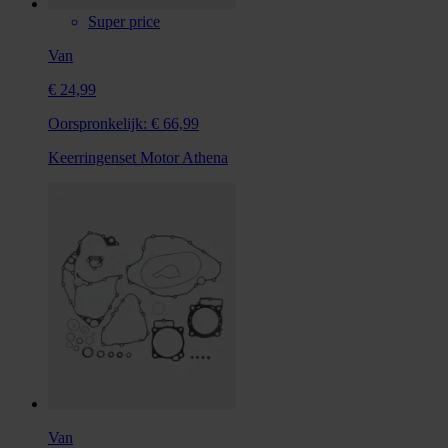
Super price
Van
€ 24,99
Oorspronkelijk:
€ 66,99
Keerringenset Motor Athena
Van