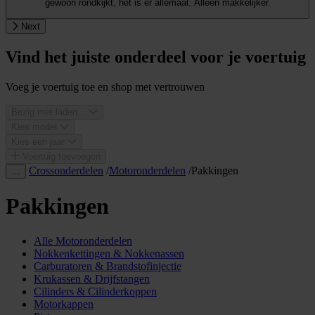
gewoon rondkijkt, het is er allemaal. Alleen makkelijker.
Next
Vind het juiste onderdeel voor je voertuig
Voeg je voertuig toe en shop met vertrouwen
Bezig met laden...
Kies model
Kies een jaar
Voertuig toevoegen
Crossonderdelen
/
Motoronderdelen
/
Pakkingen
…
Pakkingen
Alle Motoronderdelen
Nokkenkettingen & Nokkenassen
Carburatoren & Brandstofinjectie
Krukassen & Drijfstangen
Cilinders & Cilinderkoppen
Motorkappen