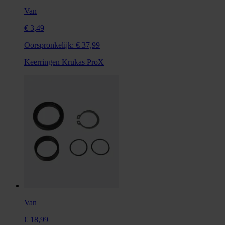
Van
€ 3,49
Oorspronkelijk:
€ 37,99
Keerringen Krukas ProX
Van
€ 18,99