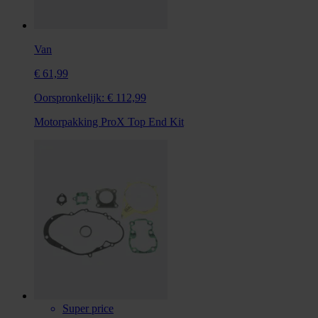
Van
€ 61,99
Oorspronkelijk:
€ 112,99
Motorpakking ProX Top End Kit
Super price