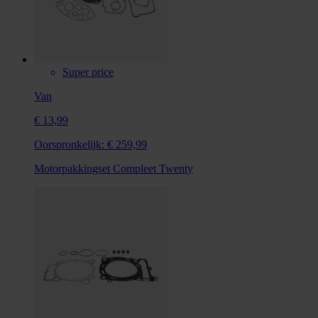
Super price
Van
€ 13,99
Oorspronkelijk:
€ 259,99
Motorpakkingset Compleet Twenty