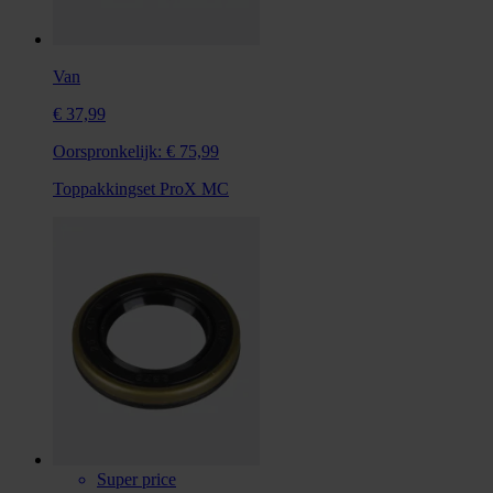
Van
€ 37,99
Oorspronkelijk:
€ 75,99
Toppakkingset ProX MC
Super price