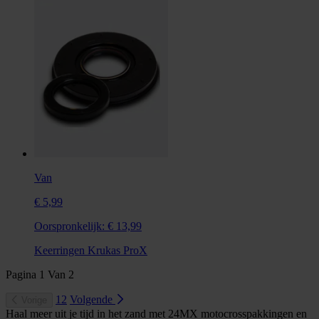
Van
€ 5,99
Oorspronkelijk:
€ 13,99
Keerringen Krukas ProX
Pagina
1
Van
2
1
2
Volgende
Vorige
Haal meer uit je tijd in het zand met 24MX motocrosspakkingen en