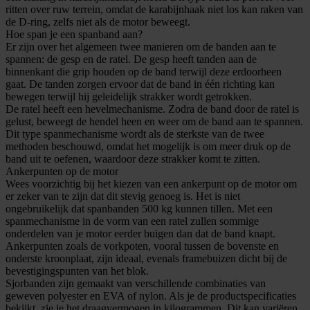
ritten over ruw terrein, omdat de karabijnhaak niet los kan raken van
de D-ring, zelfs niet als de motor beweegt.
Hoe span je een spanband aan?
Er zijn over het algemeen twee manieren om de banden aan te
spannen: de gesp en de ratel. De gesp heeft tanden aan de
binnenkant die grip houden op de band terwijl deze erdoorheen
gaat. De tanden zorgen ervoor dat de band in één richting kan
bewegen terwijl hij geleidelijk strakker wordt getrokken.
De ratel heeft een hevelmechanisme. Zodra de band door de ratel is
gelust, beweegt de hendel heen en weer om de band aan te spannen.
Dit type spanmechanisme wordt als de sterkste van de twee
methoden beschouwd, omdat het mogelijk is om meer druk op de
band uit te oefenen, waardoor deze strakker komt te zitten.
Ankerpunten op de motor
Wees voorzichtig bij het kiezen van een ankerpunt op de motor om
er zeker van te zijn dat dit stevig genoeg is. Het is niet
ongebruikelijk dat spanbanden 500 kg kunnen tillen. Met een
spanmechanisme in de vorm van een ratel zullen sommige
onderdelen van je motor eerder buigen dan dat de band knapt.
Ankerpunten zoals de vorkpoten, vooral tussen de bovenste en
onderste kroonplaat, zijn ideaal, evenals framebuizen dicht bij de
bevestigingspunten van het blok.
Sjorbanden zijn gemaakt van verschillende combinaties van
geweven polyester en EVA of nylon. Als je de productspecificaties
bekijkt, zie je het draagvermogen in kilogrammen. Dit kan variëren