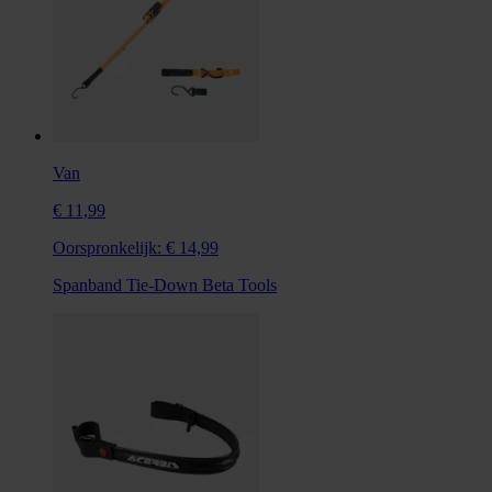
Van
€ 11,99
Oorspronkelijk:
€ 14,99
Spanband Tie-Down Beta Tools