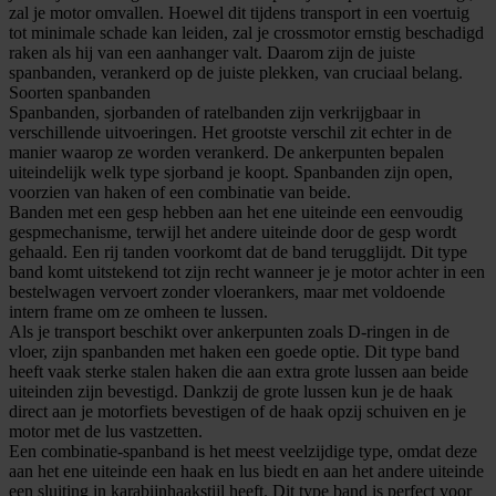
zal je motor omvallen. Hoewel dit tijdens transport in een voertuig
tot minimale schade kan leiden, zal je crossmotor ernstig beschadigd
raken als hij van een aanhanger valt. Daarom zijn de juiste
spanbanden, verankerd op de juiste plekken, van cruciaal belang.
Soorten spanbanden
Spanbanden, sjorbanden of ratelbanden zijn verkrijgbaar in
verschillende uitvoeringen. Het grootste verschil zit echter in de
manier waarop ze worden verankerd. De ankerpunten bepalen
uiteindelijk welk type sjorband je koopt. Spanbanden zijn open,
voorzien van haken of een combinatie van beide.
Banden met een gesp hebben aan het ene uiteinde een eenvoudig
gespmechanisme, terwijl het andere uiteinde door de gesp wordt
gehaald. Een rij tanden voorkomt dat de band terugglijdt. Dit type
band komt uitstekend tot zijn recht wanneer je je motor achter in een
bestelwagen vervoert zonder vloerankers, maar met voldoende
intern frame om ze omheen te lussen.
Als je transport beschikt over ankerpunten zoals D-ringen in de
vloer, zijn spanbanden met haken een goede optie. Dit type band
heeft vaak sterke stalen haken die aan extra grote lussen aan beide
uiteinden zijn bevestigd. Dankzij de grote lussen kun je de haak
direct aan je motorfiets bevestigen of de haak opzij schuiven en je
motor met de lus vastzetten.
Een combinatie-spanband is het meest veelzijdige type, omdat deze
aan het ene uiteinde een haak en lus biedt en aan het andere uiteinde
een sluiting in karabijnhaakstijl heeft. Dit type band is perfect voor