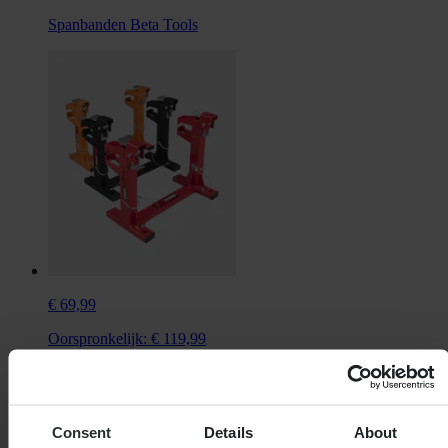
Spanbanden Beta Tools
€ 69,99
Oorspronkelijk:
€ 119,99
Quickload transport systeem Proworks 85CC
Consent
Details
About