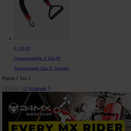
€ 139,99
Oorspronkelijk:
€ 164,99
Sneeuwbunje Sno-X Towline
Pagina
1
Van
2
1
2
Volgende
Vorige