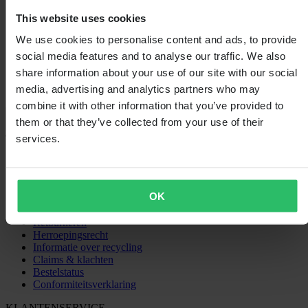
2
This website uses cookies
0
1
We use cookies to personalise content and ads, to provide
0
social media features and to analyse our traffic. We also
share information about your use of our site with our social
media, advertising and analytics partners who may
combine it with other information that you’ve provided to
Laden...
them or that they’ve collected from your use of their
services.
SHOPPEN
Algemene Voorwaarden
Privacybeleid
OK
Verzending & levering
Betaling
Retourneren
Herroepingsrecht
Informatie over recycling
Claims & klachten
Bestelstatus
Conformiteitsverklaring
KLANTENSERVICE