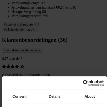
Verpakkingslengte
285
Artikelnummer van fabrikant
0024498.010
Hoogte Verpakking
80
Verpakkingsbreedte
255
Verzending & retouren
Veiligheidsinformatie
Klantenbeoordelingen (36)
Toon alleen lokale reviews
4.75
van de 5
Gebaseerd op 36 beoordelingen
5
29
4
5
Consent
Details
About
3
2