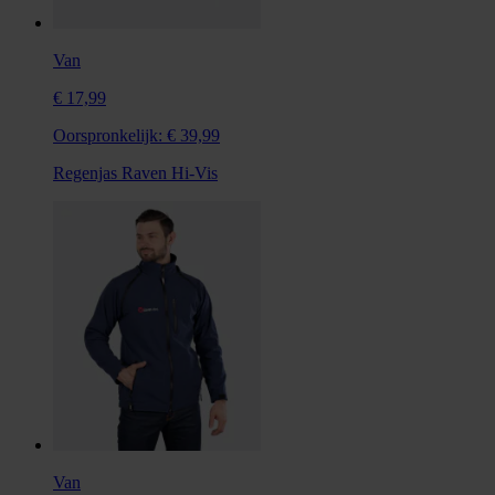
Van
€ 17,99
Oorspronkelijk:
€ 39,99
Regenjas Raven Hi-Vis
Van