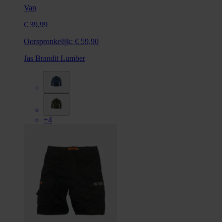
Van
€ 39,99
Oorspronkelijk:
€ 59,90
Jas Brandit Lumber
+4