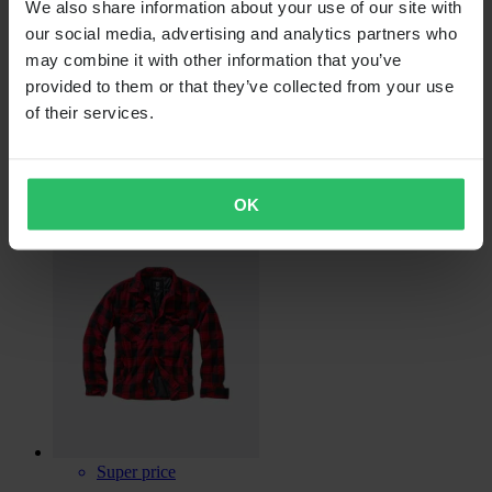
We also share information about your use of our site with
Oorspronkelijk:
€ 29,95
our social media, advertising and analytics partners who
may combine it with other information that you’ve
T-shirt Alpinestars Ageless 2.0 CSF
provided to them or that they’ve collected from your use
of their services.
+3
OK
Super price