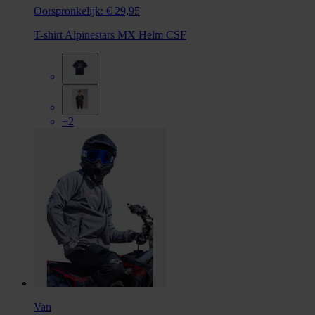
Oorspronkelijk:
€ 29,95
T-shirt Alpinestars MX Helm CSF
+2
Van