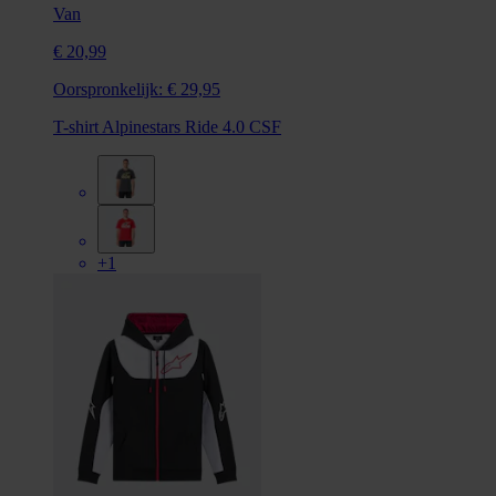
Van
€ 20,99
Oorspronkelijk:
€ 29,95
T-shirt Alpinestars Ride 4.0 CSF
+1