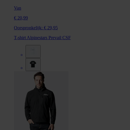
Van
€ 20,99
Oorspronkelijk:
€ 29,95
T-shirt Alpinestars Prevail CSF