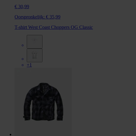
€ 30,99
Oorspronkelijk:
€ 35,99
T-shirt West Coast Choppers OG Classic
+1