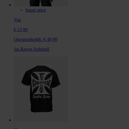
Super price
Van
€ 15,99
Oorspronkelijk:
€ 49,99
Jas Raven Softshell