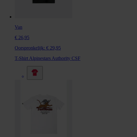
Van
€ 26,95
Oorspronkelijk:
€ 29,95
T-Shirt Alpinestars Authority CSF