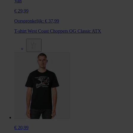
Van
€ 29,99
Oorspronkelijk:
€ 37,99
T-shirt West Coast Choppers OG Classic ATX
€ 20,99