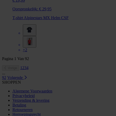
€ 19,99
Oorspronkelijk:
€ 29,95
T-shirt Alpinestars MX Helm CSF
+2
Pagina
1
Van
92
1
2
3
4
Vorige
...
92
Volgende
SHOPPEN
Algemene Voorwaarden
Privacybeleid
Verzending & levering
Betaling
Retourneren
Herroepingsrecht