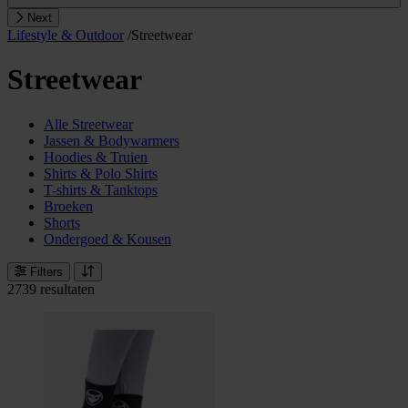
Next
Lifestyle & Outdoor
/
Streetwear
Streetwear
Alle Streetwear
Jassen & Bodywarmers
Hoodies & Truien
Shirts & Polo Shirts
T-shirts & Tanktops
Broeken
Shorts
Ondergoed & Kousen
Filters
2739 resultaten