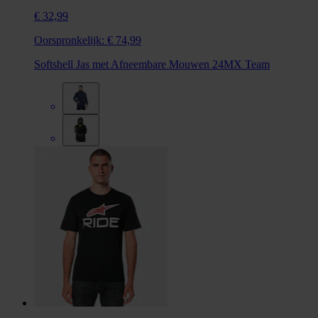
€ 32,99
Oorspronkelijk:
€ 74,99
Softshell Jas met Afneembare Mouwen 24MX Team