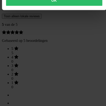
OK
Klantenbeoordelingen (5)
Toon alleen lokale reviews
5
van de 5
Gebaseerd op 5 beoordelingen
5
5
4
0
3
0
2
0
1
0