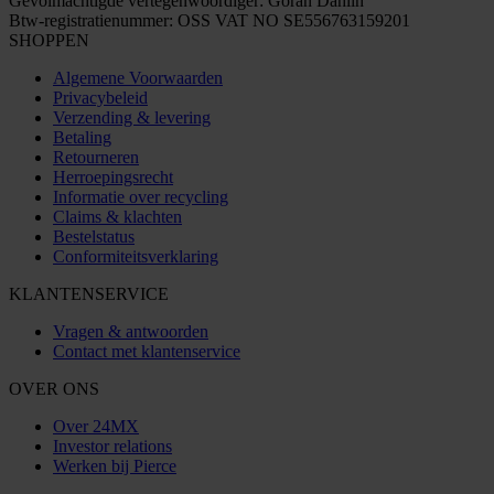
Gevolmachtigde vertegenwoordiger: Göran Dahlin
Btw-registratienummer: OSS VAT NO SE556763159201
SHOPPEN
Algemene Voorwaarden
Privacybeleid
Verzending & levering
Betaling
Retourneren
Herroepingsrecht
Informatie over recycling
Claims & klachten
Bestelstatus
Conformiteitsverklaring
KLANTENSERVICE
Vragen & antwoorden
Contact met klantenservice
OVER ONS
Over 24MX
Investor relations
Werken bij Pierce