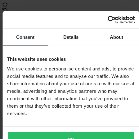
60 dagen retourrecht
Bekijk retourvoorwaarden
Consent
Details
About
Beschrijving
T-shirt van Alpinestars.
This website uses cookies
Specificaties
We use cookies to personalise content and ads, to provide
social media features and to analyse our traffic. We also
Verpakkingsgewicht
191
share information about your use of our site with our social
Kleur
Zwart
media, advertising and analytics partners who may
Verpakkingslengte
280
Hoogte Verpakking
25
combine it with other information that you’ve provided to
Kledingmaat
S
them or that they’ve collected from your use of their
Verpakkingsbreedte
125
services.
Maattabel
Verzending & retouren
Veiligheidsinformatie