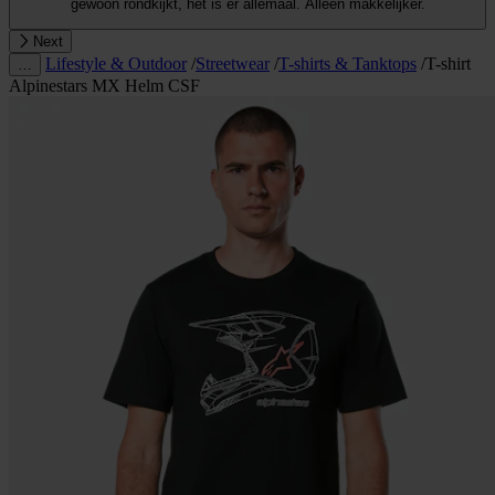
gewoon rondkijkt, het is er allemaal. Alleen makkelijker.
Next
Lifestyle & Outdoor
/
Streetwear
/
T-shirts & Tanktops
/
T-shirt
…
Alpinestars MX Helm CSF