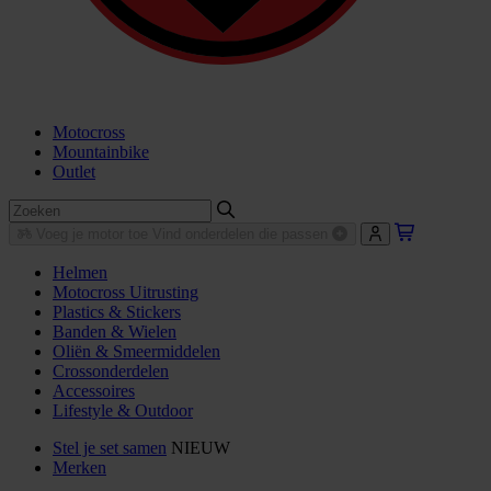
Motocross
Mountainbike
Outlet
Voeg je motor toe
Vind onderdelen die passen
Helmen
Motocross Uitrusting
Plastics & Stickers
Banden & Wielen
Oliën & Smeermiddelen
Crossonderdelen
Accessoires
Lifestyle & Outdoor
Stel je set samen
NIEUW
Merken