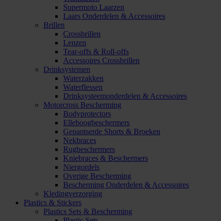
Supermoto Laarzen
Laars Onderdelen & Accessoires
Brillen
Crossbrillen
Lenzen
Tear-offs & Roll-offs
Accessoires Crossbrillen
Drinksystemen
Waterzakken
Waterflessen
Drinksysteemonderdelen & Accessoires
Motorcross Bescherming
Bodyprotectors
Elleboogbeschermers
Gepantserde Shorts & Broeken
Nekbraces
Rugbeschermers
Kniebraces & Beschermers
Niergordels
Overige Bescherming
Bescherming Onderdelen & Accessoires
Kledingverzorging
Plastics & Stickers
Plastics Sets & Bescherming
Plastic Sets