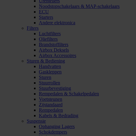
Urentellers
Noodstopschakelaars & MAP-schakelaars
ECU
Starters
Andere elektronica
Filters
Luchtfilters
Oliefilters
Brandstoffilters
Airbox Deksels
Airbox Accessoires
Sturen & Bediening
Handvatten
Gaskleppen
Sturen
Stuurrollen
Stuurbevestiging
Rempedalen & Schakelpedalen
Voetsteunen
Zijstandaard
Rempedalen
Kabels & Bedrading
Suspensie
Ophanging Lagers
Schokdempers