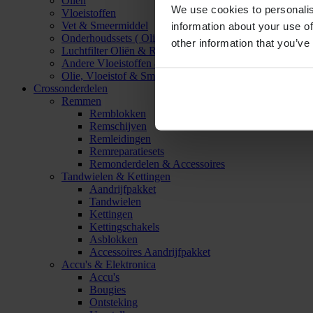
Oliën
We use cookies to personalis
Vloeistoffen
Vet & Smeermiddel
information about your use of
Onderhoudssets ( Olie & Filter)
other information that you’ve
Luchtfilter Oliën & Reinigers
Andere Vloeistoffen & Smeermiddelen
Olie, Vloeistof & Smeermiddel Accessoires
Crossonderdelen
Remmen
Remblokken
Remschijven
Remleidingen
Remreparatiesets
Remonderdelen & Accessoires
Tandwielen & Kettingen
Aandrijfpakket
Tandwielen
Kettingen
Kettingschakels
Asblokken
Accessoires Aandrijfpakket
Accu's & Elektronica
Accu's
Bougies
Ontsteking