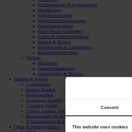
Kettinggeleider & Kettingschuif
Handkappen
Schijfbeschermers
Motorbeschermingsplaten
Framebescherming
Enkel Plastic Onderdeel
Zadels & Zadelovertrekken
Bouten & Ringen
Benzinetanks & Tankdoppen
Radiatorbescherming
Stickers
Stickersets
Nummerplaatsticker
Stickervellen & Stickers
Banden & Wielen
Crossbanden
Enduro Banden
Spijkerbanden
Supermoto Banden
Complete Wielen
Consent
Velgen, Spaken, Naven & Lagers
Binnenbanden & Mousses
WIelonderdelen & Accessoires
This website uses cookies
Oliën & Smeermiddelen