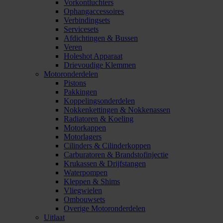
Vorkontluchters
Ophangaccessoires
Verbindingsets
Servicesets
Afdichtingen & Bussen
Veren
Holeshot Apparaat
Drievoudige Klemmen
Motoronderdelen
Pistons
Pakkingen
Koppelingsonderdelen
Nokkenkettingen & Nokkenassen
Radiatoren & Koeling
Motorkappen
Motorlagers
Cilinders & Cilinderkoppen
Carburatoren & Brandstofinjectie
Krukassen & Drijfstangen
Waterpompen
Kleppen & Shims
Vliegwielen
Ombouwsets
Overige Motoronderdelen
Uitlaat