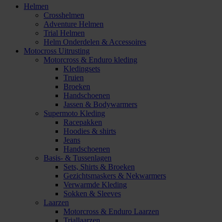
Helmen
Crosshelmen
Adventure Helmen
Trial Helmen
Helm Onderdelen & Accessoires
Motocross Uitrusting
Motorcross & Enduro kleding
Kledingsets
Truien
Broeken
Handschoenen
Jassen & Bodywarmers
Supermoto Kleding
Racepakken
Hoodies & shirts
Jeans
Handschoenen
Basis- & Tussenlagen
Sets, Shirts & Broeken
Gezichtsmaskers & Nekwarmers
Verwarmde Kleding
Sokken & Sleeves
Laarzen
Motorcross & Enduro Laarzen
Triallaarzen