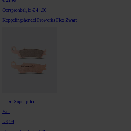
€ 21,99
Oorspronkelijk:
€ 44,00
Koppelingshendel Proworks Flex Zwart
Super price
Van
€ 9,99