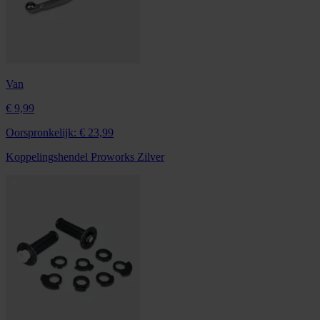
Van
€ 9,99
Oorspronkelijk:
€ 23,99
Koppelingshendel Proworks Zilver