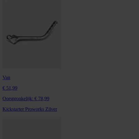
Van
€ 51,99
Oorspronkelijk:
€ 78,99
Kickstarter Proworks Zilver