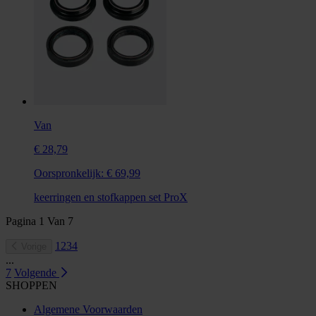
Van
€ 28,79
Oorspronkelijk:
€ 69,99
keerringen en stofkappen set ProX
Pagina
1
Van
7
1
2
3
4
Vorige
...
7
Volgende
SHOPPEN
Algemene Voorwaarden