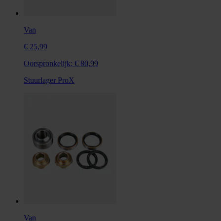
Van
€ 25,99
Oorspronkelijk:
€ 80,99
Stuurlager ProX
Van