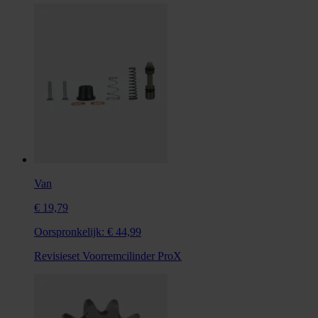
Van
€ 19,79
Oorspronkelijk:
€ 44,99
Revisieset Voorremcilinder ProX