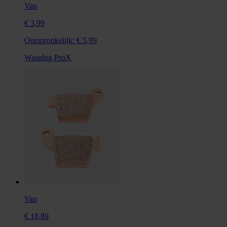
Van
€ 3,99
Oorspronkelijk:
€ 5,99
Wasplug ProX
Van
€ 18,89