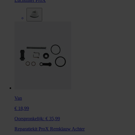
Luchtfilter ProX
Van
€ 18,99
Oorspronkelijk:
€ 35,99
Reparatiekit ProX Remklauw Achter