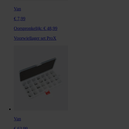
Van
€ 7,99
Oorspronkelijk:
€ 48,99
Voorwiellager set ProX
Van
€ 63,99