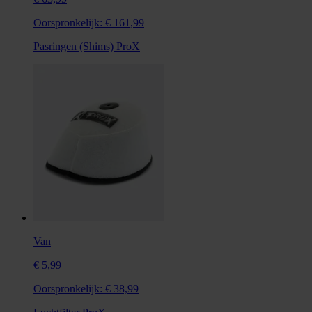
Oorspronkelijk:
€ 161,99
Pasringen (Shims) ProX
Van
€ 5,99
Oorspronkelijk:
€ 38,99