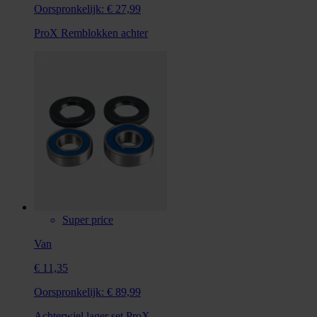
Oorspronkelijk:
€ 27,99
ProX Remblokken achter
Super price
Van
€ 11,35
Oorspronkelijk:
€ 89,99
Achterwiel lager set ProX