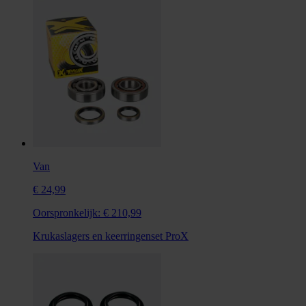
Van
€ 24,99
Oorspronkelijk:
€ 210,99
Krukaslagers en keerringenset ProX