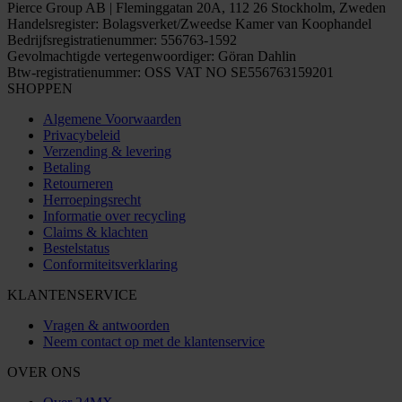
Pierce Group AB | Fleminggatan 20A, 112 26 Stockholm, Zweden
Handelsregister: Bolagsverket/Zweedse Kamer van Koophandel
Bedrijfsregistratienummer: 556763-1592
Gevolmachtigde vertegenwoordiger: Göran Dahlin
Btw-registratienummer: OSS VAT NO SE556763159201
SHOPPEN
Algemene Voorwaarden
Privacybeleid
Verzending & levering
Betaling
Retourneren
Herroepingsrecht
Informatie over recycling
Claims & klachten
Bestelstatus
Conformiteitsverklaring
KLANTENSERVICE
Vragen & antwoorden
Neem contact op met de klantenservice
OVER ONS