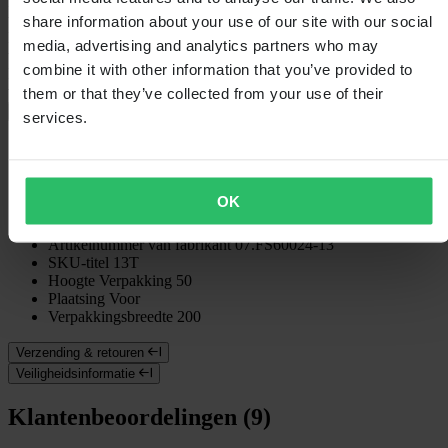
ProX Racing staat bekend om zijn brede productassortiment voor
technische onderdelen zoals zuigers, cranks en pakkingen.
share information about your use of our site with our social
Nu heeft het ProX-assortiment nog meer te bieden met ketting- en
media, advertising and analytics partners who may
tandwielsets!
combine it with other information that you’ve provided to
ProX stalen voortandwiel is lichtgewicht en heeft moddergroeven
voor optimale
them or that they’ve collected from your use of their
+
Volledige beschrijving weergeven
services.
Specificaties
Verpakkingsgewicht
500
OK
Gids
Uitrustingsgids
Verpakkingslengte
200
Artikelnummer van fabrikant
07.FS60024-13
SKU-titel
13T
Hoogte Verpakking
50
Plaatsing
Voor
Verpakkingsbreedte
200
Verzending & retouren
Veiligheidsinformatie
Klantenbeoordelingen (9)