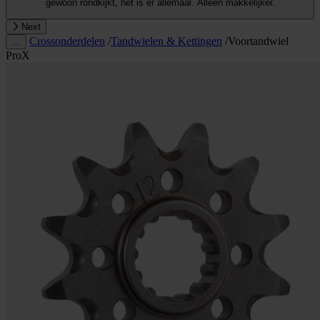
gewoon rondkijkt, het is er allemaal. Alleen makkelijker.
Next
Crossonderdelen
/
Tandwielen & Kettingen
/
Voortandwiel
…
ProX