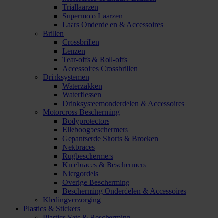
Triallaarzen
Supermoto Laarzen
Laars Onderdelen & Accessoires
Brillen
Crossbrillen
Lenzen
Tear-offs & Roll-offs
Accessoires Crossbrillen
Drinksystemen
Waterzakken
Waterflessen
Drinksysteemonderdelen & Accessoires
Motorcross Bescherming
Bodyprotectors
Elleboogbeschermers
Gepantserde Shorts & Broeken
Nekbraces
Rugbeschermers
Kniebraces & Beschermers
Niergordels
Overige Bescherming
Bescherming Onderdelen & Accessoires
Kledingverzorging
Plastics & Stickers
Plastics Sets & Bescherming