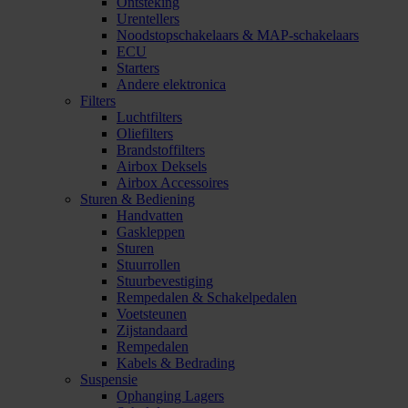
Ontsteking
Urentellers
Noodstopschakelaars & MAP-schakelaars
ECU
Starters
Andere elektronica
Filters
Luchtfilters
Oliefilters
Brandstoffilters
Airbox Deksels
Airbox Accessoires
Sturen & Bediening
Handvatten
Gaskleppen
Sturen
Stuurrollen
Stuurbevestiging
Rempedalen & Schakelpedalen
Voetsteunen
Zijstandaard
Rempedalen
Kabels & Bedrading
Suspensie
Ophanging Lagers