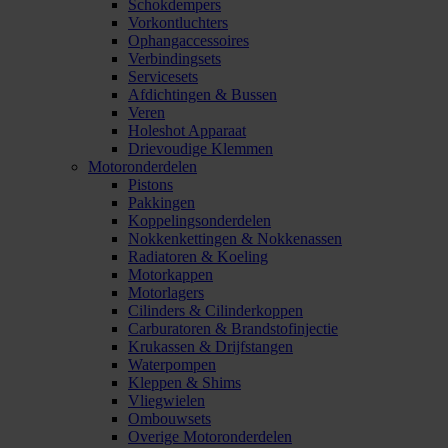
Schokdempers
Vorkontluchters
Ophangaccessoires
Verbindingsets
Servicesets
Afdichtingen & Bussen
Veren
Holeshot Apparaat
Drievoudige Klemmen
Motoronderdelen
Pistons
Pakkingen
Koppelingsonderdelen
Nokkenkettingen & Nokkenassen
Radiatoren & Koeling
Motorkappen
Motorlagers
Cilinders & Cilinderkoppen
Carburatoren & Brandstofinjectie
Krukassen & Drijfstangen
Waterpompen
Kleppen & Shims
Vliegwielen
Ombouwsets
Overige Motoronderdelen