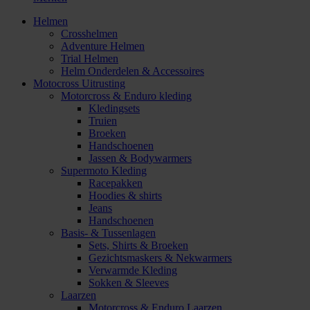
Helmen
Crosshelmen
Adventure Helmen
Trial Helmen
Helm Onderdelen & Accessoires
Motocross Uitrusting
Motorcross & Enduro kleding
Kledingsets
Truien
Broeken
Handschoenen
Jassen & Bodywarmers
Supermoto Kleding
Racepakken
Hoodies & shirts
Jeans
Handschoenen
Basis- & Tussenlagen
Sets, Shirts & Broeken
Gezichtsmaskers & Nekwarmers
Verwarmde Kleding
Sokken & Sleeves
Laarzen
Motorcross & Enduro Laarzen