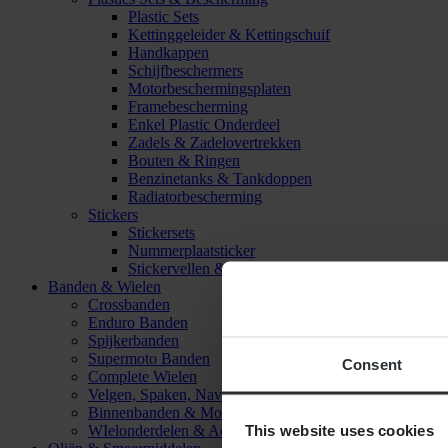
Plastic Sets
Kettinggeleider & Kettingschuif
Handkappen
Schijfbeschermers
Motorbeschermingsplaten
Framebescherming
Enkel Plastic Onderdeel
Zadels & Zadelovertrekken
Bouten & Ringen
Benzinetanks & Tankdoppen
Radiatorbescherming
Stickers
Stickersets
Nummerplaatsticker
Stickervellen & Stickers
Banden & Wielen
Crossbanden
Enduro Banden
Spijkerbanden
Supermoto Banden
Consent
Complete Wielen
Velgen, Spaken, Naven & Lagers
Binnenbanden & Mousses
This website uses cookies
WIelonderdelen & Accessoires