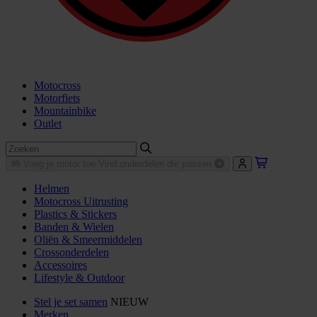
Motocross
Motorfiets
Mountainbike
Outlet
Voeg je motor toe
Vind onderdelen die passen
Helmen
Motocross Uitrusting
Plastics & Stickers
Banden & Wielen
Oliën & Smeermiddelen
Crossonderdelen
Accessoires
Lifestyle & Outdoor
Stel je set samen
NIEUW
Merken