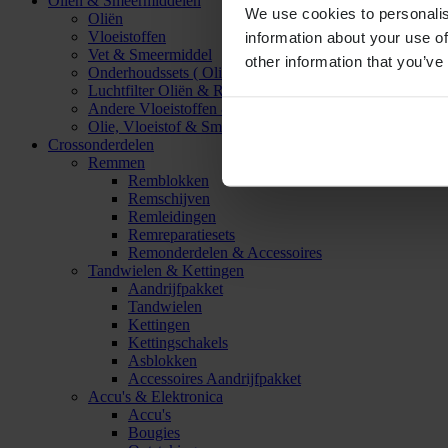
Oliën & Smeermiddelen
We use cookies to personalis
Oliën
Vloeistoffen
information about your use of
Vet & Smeermiddel
other information that you’ve
Onderhoudssets ( Olie & Filter)
Luchtfilter Oliën & Reinigers
Andere Vloeistoffen & Smeermiddelen
Olie, Vloeistof & Smeermiddel Accessoires
Crossonderdelen
Remmen
Remblokken
Remschijven
Remleidingen
Remreparatiesets
Remonderdelen & Accessoires
Tandwielen & Kettingen
Aandrijfpakket
Tandwielen
Kettingen
Kettingschakels
Asblokken
Accessoires Aandrijfpakket
Accu's & Elektronica
Accu's
Bougies