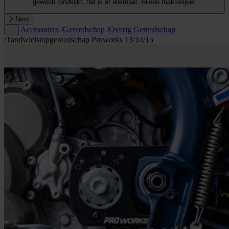
gewoon rondkijkt, het is er allemaal. Alleen makkelijker.
Next
Accessoires
/
Gereedschap
/
Overig Gereedschap
…
/
Tandwielstopgereedschap Proworks 13/14/15