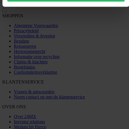
Laden...
SHOPPEN
Algemene Voorwaarden
Privacybeleid
Verzending & levering
Betaling
Retourneren
Herroepingsrecht
Informatie over recycling
Claims & klachten
Bestelstatus
Conformiteitsverklaring
KLANTENSERVICE
Vragen & antwoorden
Neem contact op met de klantenservice
OVER ONS
Over 24MX
Investor relations
Werken bij Pierce