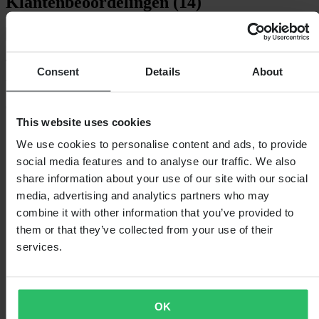
Klantenbeoordelingen (14)
Toon alleen lokale reviews
4.79
van de 5
Consent
Details
About
Gebaseerd op 14 beoordelingen
This website uses cookies
5
We use cookies to personalise content and ads, to provide
11
4
social media features and to analyse our traffic. We also
3
share information about your use of our site with our social
3
media, advertising and analytics partners who may
0
2
combine it with other information that you’ve provided to
0
them or that they’ve collected from your use of their
1
services.
0
OK