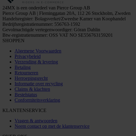
24MX is een onderdeel van Pierce Group AB
Pierce Group AB | Fleminggatan 20A, 112 26 Stockholm, Zweden
Handelsregister: Bolagsverket/Zweedse Kamer van Koophandel
Bedrijfsregistratienummer: 556763-1592
Gevolmachtigde vertegenwoordiger: Göran Dahlin
Btw-registratienummer: OSS VAT NO SE556763159201
SHOPPEN
Algemene Voorwaarden
Privacybeleid
Verzending & levering
Betaling
Retourneren
Herroepingsrecht
Informatie over recycling
Claims & klachten
Bestelstatus
Conformiteitsverklaring
KLANTENSERVICE
Vragen & antwoorden
Neem contact op met de klantenservice