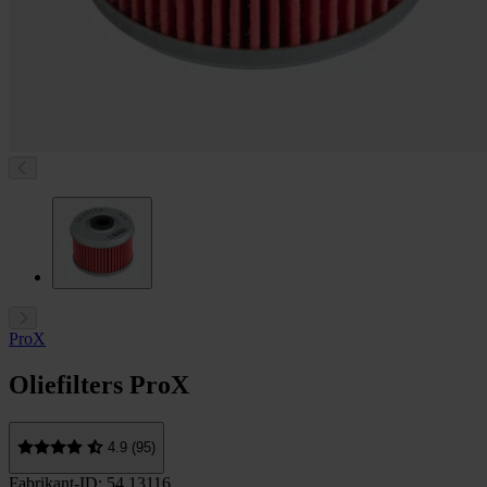
ProX
Oliefilters ProX
4.9 (95)
Fabrikant-ID: 54.13116