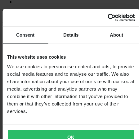
Laden...
SHOPPEN
Consent
Details
About
Algemene Voorwaarden
Privacybeleid
Verzending & levering
Betaling
This website uses cookies
Retourneren
We use cookies to personalise content and ads, to provide
Herroepingsrecht
Informatie over recycling
social media features and to analyse our traffic. We also
Claims & klachten
share information about your use of our site with our social
Bestelstatus
media, advertising and analytics partners who may
Conformiteitsverklaring
combine it with other information that you’ve provided to
KLANTENSERVICE
them or that they’ve collected from your use of their
Vragen & antwoorden
services.
Neem contact op met de klantenservice
OVER ONS
OK
Over 24MX