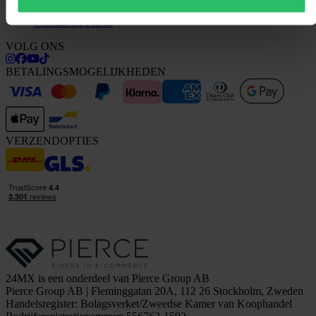
Investor relations
Werken bij Pierce
VOLG ONS
BETALINGSMOGELIJKHEDEN
VERZENDOPTIES
24MX is een onderdeel van Pierce Group AB
Pierce Group AB | Fleminggatan 20A, 112 26 Stockholm, Zweden
Handelsregister: Bolagsverket/Zweedse Kamer van Koophandel