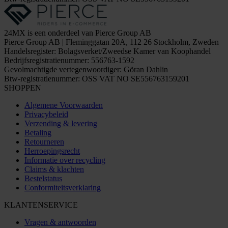
24MX is een onderdeel van Pierce Group AB
Pierce Group AB | Fleminggatan 20A, 112 26 Stockholm, Zweden
Handelsregister: Bolagsverket/Zweedse Kamer van Koophandel
Bedrijfsregistratienummer: 556763-1592
Gevolmachtigde vertegenwoordiger: Göran Dahlin
Btw-registratienummer: OSS VAT NO SE556763159201
SHOPPEN
Algemene Voorwaarden
Privacybeleid
Verzending & levering
Betaling
Retourneren
Herroepingsrecht
Informatie over recycling
Claims & klachten
Bestelstatus
Conformiteitsverklaring
KLANTENSERVICE
Vragen & antwoorden