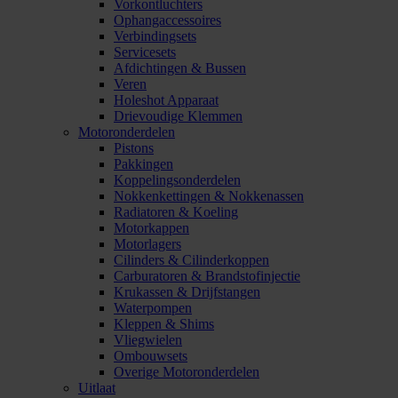
Vorkontluchters
Ophangaccessoires
Verbindingsets
Servicesets
Afdichtingen & Bussen
Veren
Holeshot Apparaat
Drievoudige Klemmen
Motoronderdelen
Pistons
Pakkingen
Koppelingsonderdelen
Nokkenkettingen & Nokkenassen
Radiatoren & Koeling
Motorkappen
Motorlagers
Cilinders & Cilinderkoppen
Carburatoren & Brandstofinjectie
Krukassen & Drijfstangen
Waterpompen
Kleppen & Shims
Vliegwielen
Ombouwsets
Overige Motoronderdelen
Uitlaat