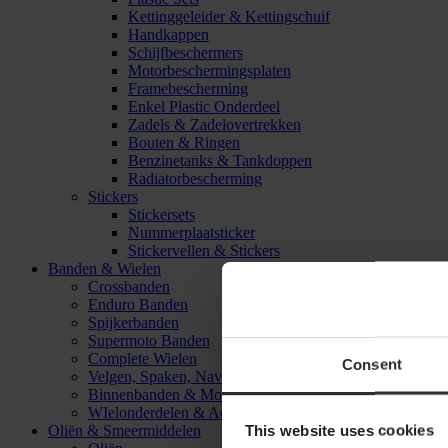
Kettinggeleider & Kettingschuif
Handkappen
Schijfbeschermers
Motorbeschermingsplaten
Framebescherming
Enkel Plastic Onderdeel
Zadels & Zadelovertrekken
Bouten & Ringen
Benzinetanks & Tankdoppen
Radiatorbescherming
Stickers
Stickersets
Nummerplaatsticker
Stickervellen & Stickers
Banden & Wielen
Crossbanden
Enduro Banden
Spijkerbanden
Supermoto Banden
Complete Wielen
Consent
Velgen, Spaken, Naven & Lagers
Binnenbanden & Mousses
WIelonderdelen & Accessoires
This website uses cookies
Oliën & Smeermiddelen