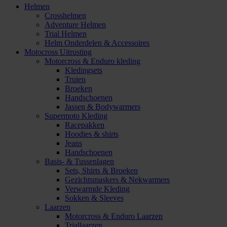
Helmen
Crosshelmen
Adventure Helmen
Trial Helmen
Helm Onderdelen & Accessoires
Motocross Uitrusting
Motorcross & Enduro kleding
Kledingsets
Truien
Broeken
Handschoenen
Jassen & Bodywarmers
Supermoto Kleding
Racepakken
Hoodies & shirts
Jeans
Handschoenen
Basis- & Tussenlagen
Sets, Shirts & Broeken
Gezichtsmaskers & Nekwarmers
Verwarmde Kleding
Sokken & Sleeves
Laarzen
Motorcross & Enduro Laarzen
Triallaarzen