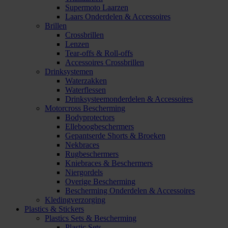
Supermoto Laarzen
Laars Onderdelen & Accessoires
Brillen
Crossbrillen
Lenzen
Tear-offs & Roll-offs
Accessoires Crossbrillen
Drinksystemen
Waterzakken
Waterflessen
Drinksysteemonderdelen & Accessoires
Motorcross Bescherming
Bodyprotectors
Elleboogbeschermers
Gepantserde Shorts & Broeken
Nekbraces
Rugbeschermers
Kniebraces & Beschermers
Niergordels
Overige Bescherming
Bescherming Onderdelen & Accessoires
Kledingverzorging
Plastics & Stickers
Plastics Sets & Bescherming
Plastic Sets