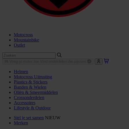
Motocross
Mountainbike
Outlet
Voeg je motor toe
Vind onderdelen die passen
Helmen
Motocross Uitrusting
Plastics & Stickers
Banden & Wielen
Oliën & Smeermiddelen
Crossonderdelen
Accessoires
Lifestyle & Outdoor
Stel je set samen
NIEUW
Merken