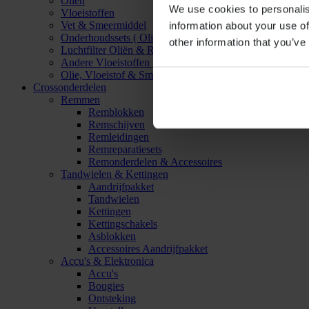
Oliën
We use cookies to personalis
Vloeistoffen
Vet & Smeermiddel
information about your use of
Onderhoudssets ( Olie & Filter)
other information that you’ve
Luchtfilter Oliën & Reinigers
Andere Vloeistoffen & Smeermiddelen
Olie, Vloeistof & Smeermiddel Accessoires
Crossonderdelen
Remmen
Remblokken
Remschijven
Remleidingen
Remreparatiesets
Remonderdelen & Accessoires
Tandwielen & Kettingen
Aandrijfpakket
Tandwielen
Kettingen
Kettingschakels
Asblokken
Accessoires Aandrijfpakket
Accu's & Elektronica
Accu's
Bougies
Ontsteking