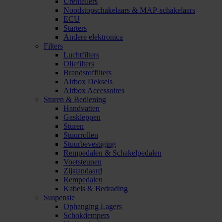
Urentellers
Noodstopschakelaars & MAP-schakelaars
ECU
Starters
Andere elektronica
Filters
Luchtfilters
Oliefilters
Brandstoffilters
Airbox Deksels
Airbox Accessoires
Sturen & Bediening
Handvatten
Gaskleppen
Sturen
Stuurrollen
Stuurbevestiging
Rempedalen & Schakelpedalen
Voetsteunen
Zijstandaard
Rempedalen
Kabels & Bedrading
Suspensie
Ophanging Lagers
Schokdempers