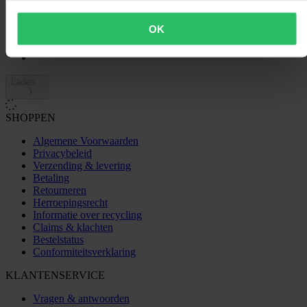
1
OK
Laden...
SHOPPEN
Algemene Voorwaarden
Privacybeleid
Verzending & levering
Betaling
Retourneren
Herroepingsrecht
Informatie over recycling
Claims & klachten
Bestelstatus
Conformiteitsverklaring
KLANTENSERVICE
Vragen & antwoorden