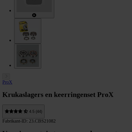
ProX
Krukaslagers en keerringenset ProX
4.5 (44)
Fabrikant-ID: 23.CBS21082