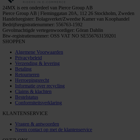
24MX is een onderdeel van Pierce Group AB
Pierce Group AB | Fleminggatan 20A, 112 26 Stockholm, Zweden
Handelsregister: Bolagsverket/Zweedse Kamer van Koophandel
Bedrijfsregistratienummer: 556763-1592
Gevolmachtigde vertegenwoordiger: Göran Dahlin
Btw-registratienummer: OSS VAT NO SE556763159201
SHOPPEN
Algemene Voorwaarden
Privacybeleid
Verzending & levering
Betaling
Retourneren
Herroepingsrecht
Informatie over recycling
Claims & klachten
Bestelstatus
Conformiteitsverklaring
KLANTENSERVICE
Vragen & antwoorden
Neem contact op met de klantenservice