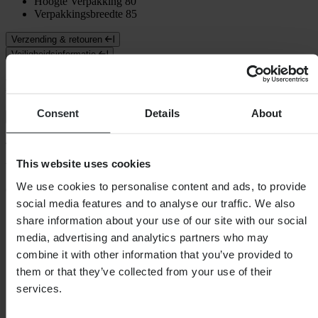
Hoogte Verpakking
80
Verpakkingsbreedte
85
Verzending & retouren
Veiligheidsinformatie
Klantenbeoordelingen (44)
Consent
Details
About
Toon alleen lokale reviews
4.52
van de 5
This website uses cookies
We use cookies to personalise content and ads, to provide
Gebaseerd op 44 beoordelingen
social media features and to analyse our traffic. We also
5
share information about your use of our site with our social
31
media, advertising and analytics partners who may
4
8
combine it with other information that you’ve provided to
3
them or that they’ve collected from your use of their
3
services.
2
1
1