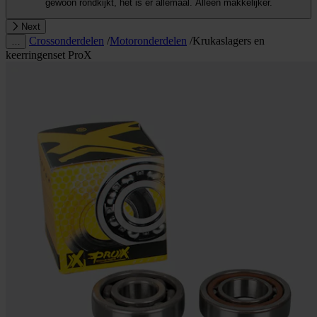
gewoon rondkijkt, het is er allemaal. Alleen makkelijker.
Next
Crossonderdelen
/
Motoronderdelen
/
Krukaslagers en
…
keerringenset ProX