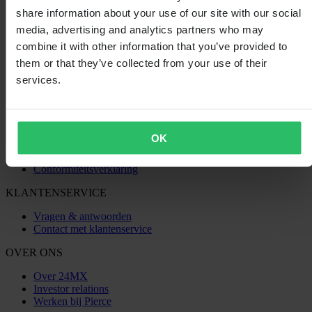
share information about your use of our site with our social
media, advertising and analytics partners who may
SHOPPEN
combine it with other information that you’ve provided to
Algemene Voorwaarden
them or that they’ve collected from your use of their
Privacybeleid
services.
Verzending & levering
Betaling
Retourneren
Herroepingsrecht
Informatie over recycling
OK
Claims & klachten
Bestelstatus
Conformiteitsverklaring
KLANTENSERVICE
Vragen & antwoorden
Contact met klantenservice
OVER ONS
Over 24MX
Investor relations
Werken bij Pierce