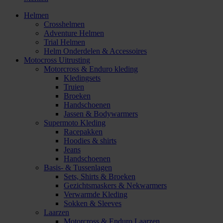
Helmen
Crosshelmen
Adventure Helmen
Trial Helmen
Helm Onderdelen & Accessoires
Motocross Uitrusting
Motorcross & Enduro kleding
Kledingsets
Truien
Broeken
Handschoenen
Jassen & Bodywarmers
Supermoto Kleding
Racepakken
Hoodies & shirts
Jeans
Handschoenen
Basis- & Tussenlagen
Sets, Shirts & Broeken
Gezichtsmaskers & Nekwarmers
Verwarmde Kleding
Sokken & Sleeves
Laarzen
Motorcross & Enduro Laarzen