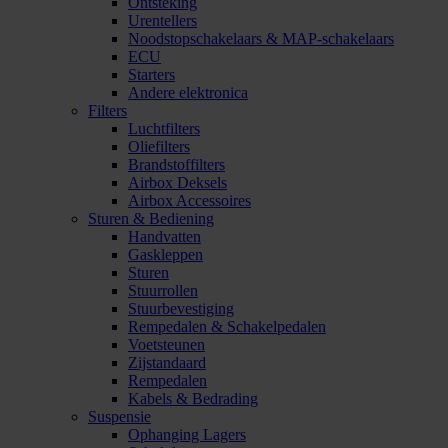
Ontsteking
Urentellers
Noodstopschakelaars & MAP-schakelaars
ECU
Starters
Andere elektronica
Filters
Luchtfilters
Oliefilters
Brandstoffilters
Airbox Deksels
Airbox Accessoires
Sturen & Bediening
Handvatten
Gaskleppen
Sturen
Stuurrollen
Stuurbevestiging
Rempedalen & Schakelpedalen
Voetsteunen
Zijstandaard
Rempedalen
Kabels & Bedrading
Suspensie
Ophanging Lagers