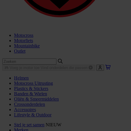
Motocross
Motorfiets
Mountainbike
Outlet
Voeg je motor toe
Vind onderdelen die passen
Helmen
Motocross Uitrusting
Plastics & Stickers
Banden & Wielen
Oliën & Smeermiddelen
Crossonderdelen
Accessoires
Lifestyle & Outdoor
Stel je set samen
NIEUW
Merken