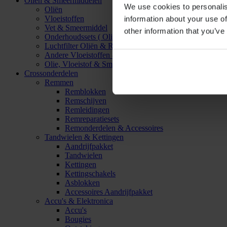
Oliën & Smeermiddelen
We use cookies to personalis
Oliën
Vloeistoffen
information about your use of
Vet & Smeermiddel
other information that you’ve
Onderhoudssets ( Olie & Filter)
Luchtfilter Oliën & Reinigers
Andere Vloeistoffen & Smeermiddelen
Olie, Vloeistof & Smeermiddel Accessoires
Crossonderdelen
Remmen
Remblokken
Remschijven
Remleidingen
Remreparatiesets
Remonderdelen & Accessoires
Tandwielen & Kettingen
Aandrijfpakket
Tandwielen
Kettingen
Kettingschakels
Asblokken
Accessoires Aandrijfpakket
Accu's & Elektronica
Accu's
Bougies