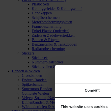
Plastic Sets
Kettinggeleider & Kettingschuif
Handkappen
Schijfbeschermers
Motorbeschermingsplaten
Framebescherming
Enkel Plastic Onderdeel
Zadels & Zadelovertrekken
Bouten & Ringen
Benzinetanks & Tankdoppen
Radiatorbescherming
Stickers
Stickersets
Nummerplaatsticker
Stickervellen & Stickers
Banden & Wielen
Crossbanden
Enduro Banden
Spijkerbanden
Supermoto Banden
Consent
Complete Wielen
Velgen, Spaken, Naven & Lagers
Binnenbanden & Mousses
This website uses cookies
WIelonderdelen & Accessoires