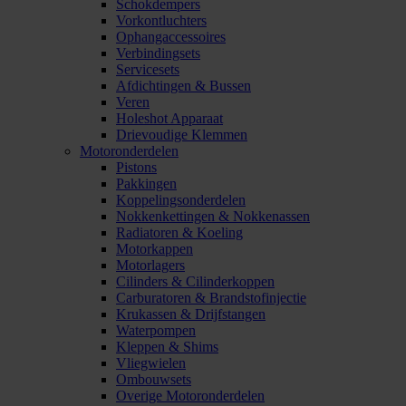
Schokdempers
Vorkontluchters
Ophangaccessoires
Verbindingsets
Servicesets
Afdichtingen & Bussen
Veren
Holeshot Apparaat
Drievoudige Klemmen
Motoronderdelen
Pistons
Pakkingen
Koppelingsonderdelen
Nokkenkettingen & Nokkenassen
Radiatoren & Koeling
Motorkappen
Motorlagers
Cilinders & Cilinderkoppen
Carburatoren & Brandstofinjectie
Krukassen & Drijfstangen
Waterpompen
Kleppen & Shims
Vliegwielen
Ombouwsets
Overige Motoronderdelen