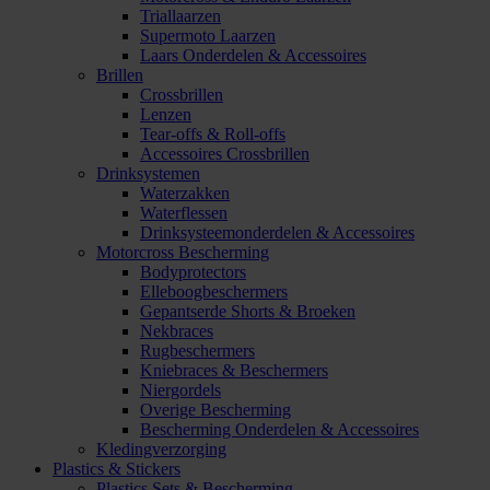
Triallaarzen
Supermoto Laarzen
Laars Onderdelen & Accessoires
Brillen
Crossbrillen
Lenzen
Tear-offs & Roll-offs
Accessoires Crossbrillen
Drinksystemen
Waterzakken
Waterflessen
Drinksysteemonderdelen & Accessoires
Motorcross Bescherming
Bodyprotectors
Elleboogbeschermers
Gepantserde Shorts & Broeken
Nekbraces
Rugbeschermers
Kniebraces & Beschermers
Niergordels
Overige Bescherming
Bescherming Onderdelen & Accessoires
Kledingverzorging
Plastics & Stickers
Plastics Sets & Bescherming