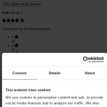
Toon alleen lokale reviews
4.44
van de 5
Gebaseerd op 43 beoordelingen
5
26
4
11
3
5
2
1
1
Consent
Details
About
0
This website uses cookies
We use cookies to personalise content and ads, to provide
Laden...
social media features and to analyse our traffic. We also