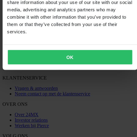
share information about your use of our site with our social
SHOPPEN
media, advertising and analytics partners who may
combine it with other information that you’ve provided to
Algemene Voorwaarden
Privacybeleid
them or that they’ve collected from your use of their
Verzending & levering
services.
Betaling
Retourneren
Herroepingsrecht
Informatie over recycling
Claims & klachten
OK
Bestelstatus
Conformiteitsverklaring
KLANTENSERVICE
Vragen & antwoorden
Neem contact op met de klantenservice
OVER ONS
Over 24MX
Investor relations
Werken bij Pierce
VOLG ONS