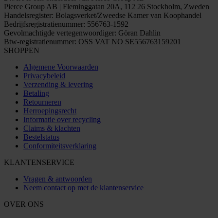
Pierce Group AB | Fleminggatan 20A, 112 26 Stockholm, Zweden
Handelsregister: Bolagsverket/Zweedse Kamer van Koophandel
Bedrijfsregistratienummer: 556763-1592
Gevolmachtigde vertegenwoordiger: Göran Dahlin
Btw-registratienummer: OSS VAT NO SE556763159201
SHOPPEN
Algemene Voorwaarden
Privacybeleid
Verzending & levering
Betaling
Retourneren
Herroepingsrecht
Informatie over recycling
Claims & klachten
Bestelstatus
Conformiteitsverklaring
KLANTENSERVICE
Vragen & antwoorden
Neem contact op met de klantenservice
OVER ONS