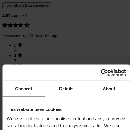
Toon alleen lokale reviews
4.87
van de 5
Gebaseerd op 23 beoordelingen
5
20
4
3
3
0
2
0
1
Consent
Details
About
0
This website uses cookies
We use cookies to personalise content and ads, to provide
Laden...
social media features and to analyse our traffic. We also