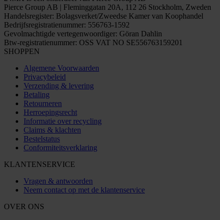
Pierce Group AB | Fleminggatan 20A, 112 26 Stockholm, Zweden
Handelsregister: Bolagsverket/Zweedse Kamer van Koophandel
Bedrijfsregistratienummer: 556763-1592
Gevolmachtigde vertegenwoordiger: Göran Dahlin
Btw-registratienummer: OSS VAT NO SE556763159201
SHOPPEN
Algemene Voorwaarden
Privacybeleid
Verzending & levering
Betaling
Retourneren
Herroepingsrecht
Informatie over recycling
Claims & klachten
Bestelstatus
Conformiteitsverklaring
KLANTENSERVICE
Vragen & antwoorden
Neem contact op met de klantenservice
OVER ONS