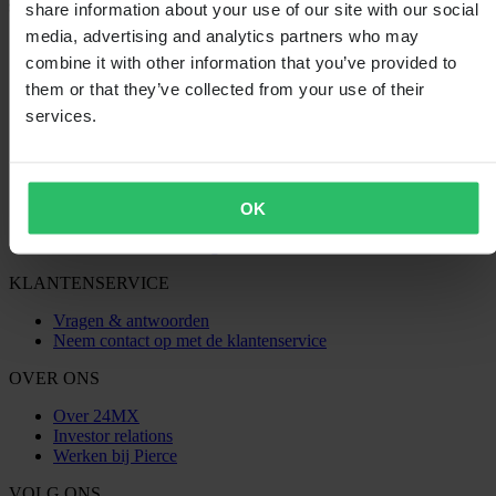
share information about your use of our site with our social
SHOPPEN
media, advertising and analytics partners who may
combine it with other information that you’ve provided to
Algemene Voorwaarden
Privacybeleid
them or that they’ve collected from your use of their
Verzending & levering
services.
Betaling
Retourneren
Herroepingsrecht
Informatie over recycling
Claims & klachten
OK
Bestelstatus
Conformiteitsverklaring
KLANTENSERVICE
Vragen & antwoorden
Neem contact op met de klantenservice
OVER ONS
Over 24MX
Investor relations
Werken bij Pierce
VOLG ONS