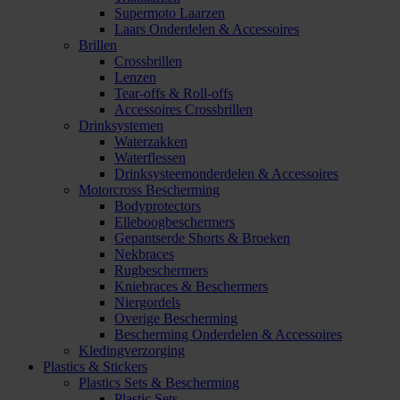
Supermoto Laarzen
Laars Onderdelen & Accessoires
Brillen
Crossbrillen
Lenzen
Tear-offs & Roll-offs
Accessoires Crossbrillen
Drinksystemen
Waterzakken
Waterflessen
Drinksysteemonderdelen & Accessoires
Motorcross Bescherming
Bodyprotectors
Elleboogbeschermers
Gepantserde Shorts & Broeken
Nekbraces
Rugbeschermers
Kniebraces & Beschermers
Niergordels
Overige Bescherming
Bescherming Onderdelen & Accessoires
Kledingverzorging
Plastics & Stickers
Plastics Sets & Bescherming
Plastic Sets