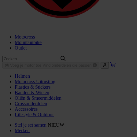
Motocross
Mountainbike
Outlet
Voeg je motor toe
Vind onderdelen die passen
Helmen
Motocross Uitrusting
Plastics & Stickers
Banden & Wielen
Oliën & Smeermiddelen
Crossonderdelen
Accessoires
Lifestyle & Outdoor
Stel je set samen
NIEUW
Merken