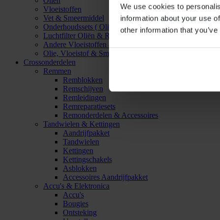
Oliën
We use cookies to personalis
Vloeistoffen
Vet & Smeermiddel
information about your use of
Onderhoudssets ( Olie & Filter)
other information that you’ve
Luchtfilter Oliën & Reinigers
Andere Vloeistoffen & Smeermiddelen
Olie, Vloeistof & Smeermiddel Accessoires
Crossonderdelen
Remmen
Remblokken
Remschijven
Remleidingen
Remreparatiesets
Remonderdelen & Accessoires
Tandwielen & Kettingen
Aandrijfpakket
Tandwielen
Kettingen
Kettingschakels
Asblokken
Accessoires Aandrijfpakket
Accu's & Elektronica
Accu's
Bougies
Ontsteking