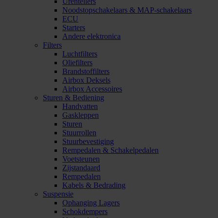
Urentellers
Noodstopschakelaars & MAP-schakelaars
ECU
Starters
Andere elektronica
Filters
Luchtfilters
Oliefilters
Brandstoffilters
Airbox Deksels
Airbox Accessoires
Sturen & Bediening
Handvatten
Gaskleppen
Sturen
Stuurrollen
Stuurbevestiging
Rempedalen & Schakelpedalen
Voetsteunen
Zijstandaard
Rempedalen
Kabels & Bedrading
Suspensie
Ophanging Lagers
Schokdempers