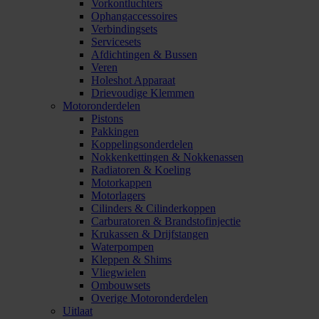
Vorkontluchters
Ophangaccessoires
Verbindingsets
Servicesets
Afdichtingen & Bussen
Veren
Holeshot Apparaat
Drievoudige Klemmen
Motoronderdelen
Pistons
Pakkingen
Koppelingsonderdelen
Nokkenkettingen & Nokkenassen
Radiatoren & Koeling
Motorkappen
Motorlagers
Cilinders & Cilinderkoppen
Carburatoren & Brandstofinjectie
Krukassen & Drijfstangen
Waterpompen
Kleppen & Shims
Vliegwielen
Ombouwsets
Overige Motoronderdelen
Uitlaat