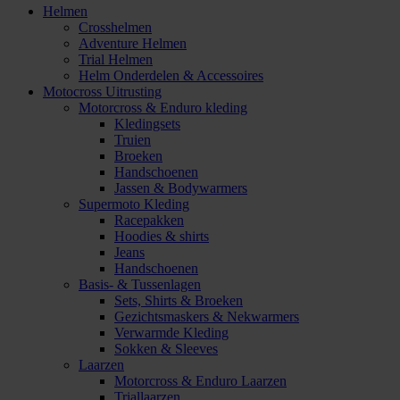
Helmen
Crosshelmen
Adventure Helmen
Trial Helmen
Helm Onderdelen & Accessoires
Motocross Uitrusting
Motorcross & Enduro kleding
Kledingsets
Truien
Broeken
Handschoenen
Jassen & Bodywarmers
Supermoto Kleding
Racepakken
Hoodies & shirts
Jeans
Handschoenen
Basis- & Tussenlagen
Sets, Shirts & Broeken
Gezichtsmaskers & Nekwarmers
Verwarmde Kleding
Sokken & Sleeves
Laarzen
Motorcross & Enduro Laarzen
Triallaarzen