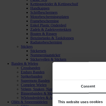
Kettinggeleider & Kettingschuif
Handkappen
Schijfbeschermers
Motorbeschermingsplaten
Framebescherming
Enkel Plastic Onderdeel
Zadels & Zadelovertrekken
Bouten & Ringen
Benzinetanks & Tankdoppen
Radiatorbescherming
Stickers
Stickersets
Nummerplaatsticker
Stickervellen & Stickers
Banden & Wielen
Crossbanden
Enduro Banden
Spijkerbanden
Supermoto Banden
Complete Wielen
Consent
Velgen, Spaken, Naven & Lagers
Binnenbanden & Mousses
WIelonderdelen & Accessoires
This website uses cookies
Oliën & Smeermiddelen