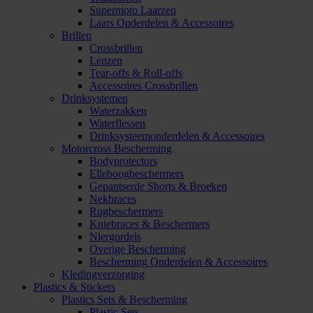
Supermoto Laarzen
Laars Onderdelen & Accessoires
Brillen
Crossbrillen
Lenzen
Tear-offs & Roll-offs
Accessoires Crossbrillen
Drinksystemen
Waterzakken
Waterflessen
Drinksysteemonderdelen & Accessoires
Motorcross Bescherming
Bodyprotectors
Elleboogbeschermers
Gepantserde Shorts & Broeken
Nekbraces
Rugbeschermers
Kniebraces & Beschermers
Niergordels
Overige Bescherming
Bescherming Onderdelen & Accessoires
Kledingverzorging
Plastics & Stickers
Plastics Sets & Bescherming
Plastic Sets