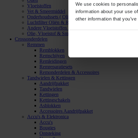
Oliën
We use cookies to personalis
Vloeistoffen
Vet & Smeermiddel
information about your use of
Onderhoudssets ( Olie & Filter)
other information that you’ve
Luchtfilter Oliën & Reinigers
Andere Vloeistoffen & Smeermiddelen
Olie, Vloeistof & Smeermiddel Accessoires
Crossonderdelen
Remmen
Remblokken
Remschijven
Remleidingen
Remreparatiesets
Remonderdelen & Accessoires
Tandwielen & Kettingen
Aandrijfpakket
Tandwielen
Kettingen
Kettingschakels
Asblokken
Accessoires Aandrijfpakket
Accu's & Elektronica
Accu's
Bougies
Ontsteking