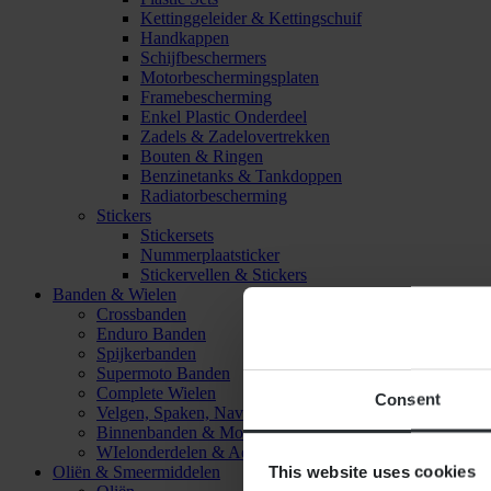
Kettinggeleider & Kettingschuif
Handkappen
Schijfbeschermers
Motorbeschermingsplaten
Framebescherming
Enkel Plastic Onderdeel
Zadels & Zadelovertrekken
Bouten & Ringen
Benzinetanks & Tankdoppen
Radiatorbescherming
Stickers
Stickersets
Nummerplaatsticker
Stickervellen & Stickers
Banden & Wielen
Crossbanden
Enduro Banden
Spijkerbanden
Supermoto Banden
Complete Wielen
Consent
Velgen, Spaken, Naven & Lagers
Binnenbanden & Mousses
WIelonderdelen & Accessoires
This website uses cookies
Oliën & Smeermiddelen