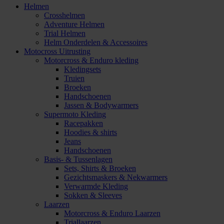
Helmen
Crosshelmen
Adventure Helmen
Trial Helmen
Helm Onderdelen & Accessoires
Motocross Uitrusting
Motorcross & Enduro kleding
Kledingsets
Truien
Broeken
Handschoenen
Jassen & Bodywarmers
Supermoto Kleding
Racepakken
Hoodies & shirts
Jeans
Handschoenen
Basis- & Tussenlagen
Sets, Shirts & Broeken
Gezichtsmaskers & Nekwarmers
Verwarmde Kleding
Sokken & Sleeves
Laarzen
Motorcross & Enduro Laarzen
Triallaarzen