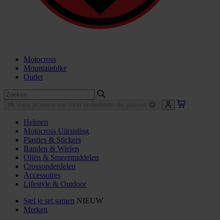
Motocross
Mountainbike
Outlet
Voeg je motor toe
Vind onderdelen die passen
Helmen
Motocross Uitrusting
Plastics & Stickers
Banden & Wielen
Oliën & Smeermiddelen
Crossonderdelen
Accessoires
Lifestyle & Outdoor
Stel je set samen
NIEUW
Merken