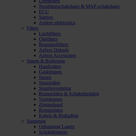
Urentellers
Noodstopschakelaars & MAP-schakelaars
ECU
Starters
Andere elektronica
Filters
Luchtfilters
Oliefilters
Brandstoffilters
Airbox Deksels
Airbox Accessoires
Sturen & Bediening
Handvatten
Gaskleppen
Sturen
Stuurrollen
Stuurbevestiging
Rempedalen & Schakelpedalen
Voetsteunen
Zijstandaard
Rempedalen
Kabels & Bedrading
Suspensie
Ophanging Lagers
Schokdempers