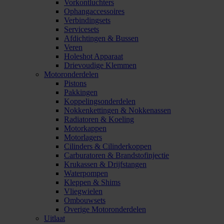
Vorkontluchters
Ophangaccessoires
Verbindingsets
Servicesets
Afdichtingen & Bussen
Veren
Holeshot Apparaat
Drievoudige Klemmen
Motoronderdelen
Pistons
Pakkingen
Koppelingsonderdelen
Nokkenkettingen & Nokkenassen
Radiatoren & Koeling
Motorkappen
Motorlagers
Cilinders & Cilinderkoppen
Carburatoren & Brandstofinjectie
Krukassen & Drijfstangen
Waterpompen
Kleppen & Shims
Vliegwielen
Ombouwsets
Overige Motoronderdelen
Uitlaat