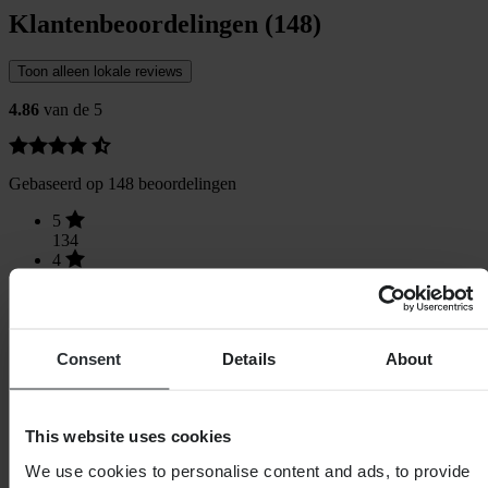
Klantenbeoordelingen (148)
Toon alleen lokale reviews
4.86
van de 5
Gebaseerd op 148 beoordelingen
5
134
4
10
3
2
2
1
Consent
Details
About
1
1
This website uses cookies
We use cookies to personalise content and ads, to provide