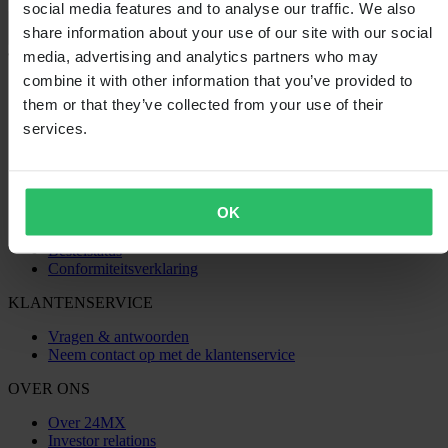
social media features and to analyse our traffic. We also
Laden...
share information about your use of our site with our social
media, advertising and analytics partners who may
SHOPPEN
combine it with other information that you’ve provided to
them or that they’ve collected from your use of their
Algemene Voorwaarden
Privacybeleid
services.
Verzending & levering
Betaling
Retourneren
Herroepingsrecht
OK
Informatie over recycling
Claims & klachten
Bestelstatus
Conformiteitsverklaring
KLANTENSERVICE
Vragen & antwoorden
Neem contact op met de klantenservice
OVER ONS
Over 24MX
Investor relations