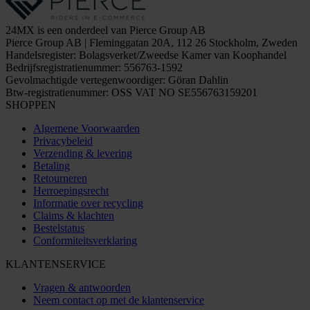
24MX is een onderdeel van Pierce Group AB
Pierce Group AB | Fleminggatan 20A, 112 26 Stockholm, Zweden
Handelsregister: Bolagsverket/Zweedse Kamer van Koophandel
Bedrijfsregistratienummer: 556763-1592
Gevolmachtigde vertegenwoordiger: Göran Dahlin
Btw-registratienummer: OSS VAT NO SE556763159201
SHOPPEN
Algemene Voorwaarden
Privacybeleid
Verzending & levering
Betaling
Retourneren
Herroepingsrecht
Informatie over recycling
Claims & klachten
Bestelstatus
Conformiteitsverklaring
KLANTENSERVICE
Vragen & antwoorden
Neem contact op met de klantenservice