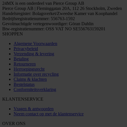
24MX is een onderdeel van Pierce Group AB
Pierce Group AB | Fleminggatan 20A, 112 26 Stockholm, Zweden
Handelsregister: Bolagsverket/Zweedse Kamer van Koophandel
Bedrijfsregistratienummer: 556763-1592
Gevolmachtigde vertegenwoordiger: Göran Dahlin
Btw-registratienummer: OSS VAT NO SE556763159201
SHOPPEN
Algemene Voorwaarden
Privacybeleid
Verzending & levering
Betaling
Retourneren
Herroepingsrecht
Informatie over recycling
Claims & klachten
Bestelstatus
Conformiteitsverklaring
KLANTENSERVICE
Vragen & antwoorden
Neem contact op met de klantenservice
OVER ONS