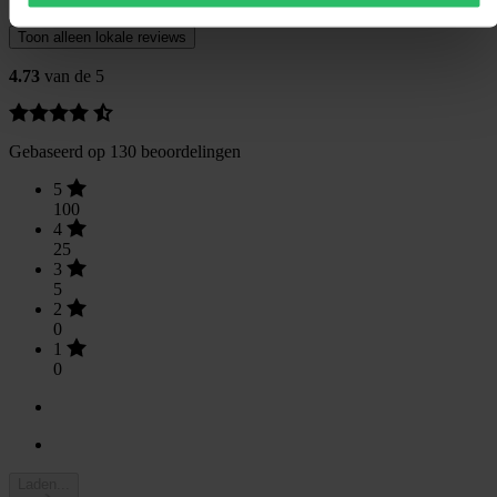
Toon alleen lokale reviews
4.73
van de 5
Gebaseerd op 130 beoordelingen
5
100
4
25
3
5
2
0
1
0
Laden...