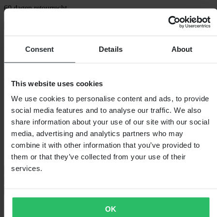
60 dagen retourrecht
Bekijk retourvoorwaarden
Beschrijving
Consent
Details
About
Het Proworks-vorkondersteuningssysteem bespaart uw vork tegen
lekkende afdichtingen. Gemakkelijk en snel te bevestigen tussen de
voorband en de voorste bescherming, waardoor de motor stabiel
This website uses cookies
blijft tijdens het transport.
We use cookies to personalise content and ads, to provide
Specificaties
social media features and to analyse our traffic. We also
share information about your use of our site with our social
Verpakkingsgewicht
249
media, advertising and analytics partners who may
Verpakkingslengte
300
Hoogte Verpakking
70
combine it with other information that you’ve provided to
Verpakkingsbreedte
235
them or that they’ve collected from your use of their
services.
Questions & Answers
Verzending & retouren
Veiligheidsinformatie
OK
Klantenbeoordelingen (130)