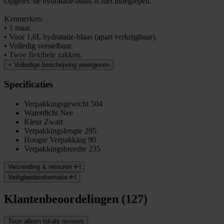
Opgelet: de hydratatie-blaas is niet inbegrepen.
Kenmerken:
• 1 maat.
• Voor 1,6L hydratatie-blaas (apart verkrijgbaar).
• Volledig verstelbaar.
• Twee flexibele zakken.
+
Volledige beschrijving weergeven
Specificaties
Verpakkingsgewicht
504
Waterdicht
Nee
Kleur
Zwart
Verpakkingslengte
295
Hoogte Verpakking
90
Verpakkingsbreedte
235
Verzending & retouren
Veiligheidsinformatie
Klantenbeoordelingen (127)
Toon alleen lokale reviews