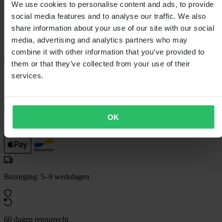
We use cookies to personalise content and ads, to provide
-21%
social media features and to analyse our traffic. We also
€ 126,99
share information about your use of our site with our social
media, advertising and analytics partners who may
€ 159,99
Je bespaart € 33,00
combine it with other information that you’ve provided to
Laagsteprijsgarantie
them or that they’ve collected from your use of their
services.
Beperkte voorraad - nog maar 25 over
Kleur:
Zwart/Oranje
In winkelwagen
OK
Bezorging: 5–9 werkdagen
60 dagen retourrecht