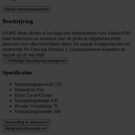
Bekijk retourvoorwaarden
Beschrijving
USWE Moto Hydro is het high-end drinksysteem voor Enduro/Off-
road motorraces en avontuur, met de perfecte uitgebalanceerde
pasvorm voor elke individuele rijder. De rugzak is uitgerust met het
stuitervrije No Dancing Monkey 1.2-harnassysteem waardoor de
rugzak op de rug blijft
+
Volledige beschrijving weergeven
Specificaties
Verpakkingsgewicht
722
Waterdicht
Nee
Kleur
Zwart/Oranje
Verpakkingslengte
430
Hoogte Verpakking
70
Verpakkingsbreedte
340
Verzending & retouren
Veiligheidsinformatie