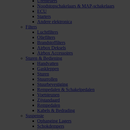
Urentellers
Noodstopschakelaars & MAP-schakelaars
ECU
Starters
Andere elektronica
Filters
Luchtfilters
Oliefilters
Brandstoffilters
Airbox Deksels
Airbox Accessoires
Sturen & Bediening
Handvatten
Gaskleppen
Sturen
Stuurrollen
Stuurbevestiging
Rempedalen & Schakelpedalen
Voetsteunen
Zijstandaard
Rempedalen
Kabels & Bedrading
Suspensie
Ophanging Lagers
Schokdempers