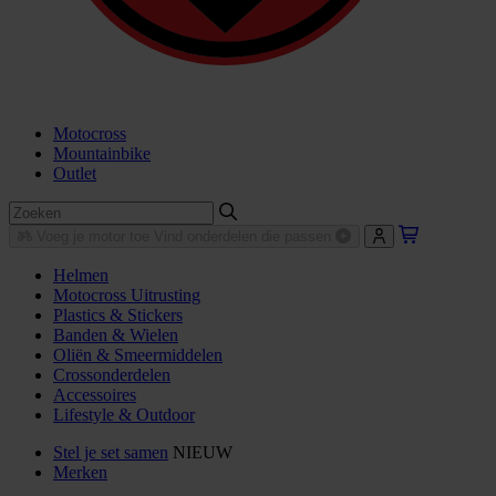
Motocross
Mountainbike
Outlet
Voeg je motor toe
Vind onderdelen die passen
Helmen
Motocross Uitrusting
Plastics & Stickers
Banden & Wielen
Oliën & Smeermiddelen
Crossonderdelen
Accessoires
Lifestyle & Outdoor
Stel je set samen
NIEUW
Merken