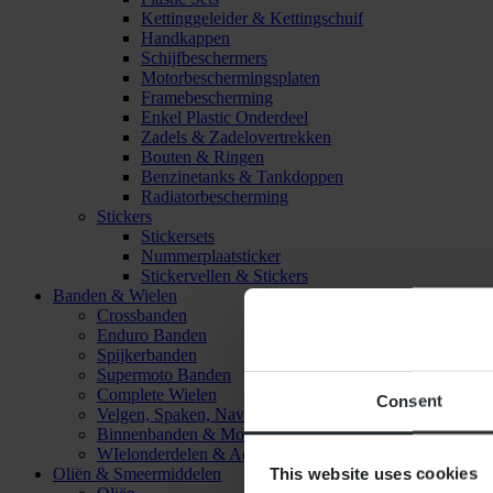
Kettinggeleider & Kettingschuif
Handkappen
Schijfbeschermers
Motorbeschermingsplaten
Framebescherming
Enkel Plastic Onderdeel
Zadels & Zadelovertrekken
Bouten & Ringen
Benzinetanks & Tankdoppen
Radiatorbescherming
Stickers
Stickersets
Nummerplaatsticker
Stickervellen & Stickers
Banden & Wielen
Crossbanden
Enduro Banden
Spijkerbanden
Supermoto Banden
Complete Wielen
Consent
Velgen, Spaken, Naven & Lagers
Binnenbanden & Mousses
WIelonderdelen & Accessoires
This website uses cookies
Oliën & Smeermiddelen