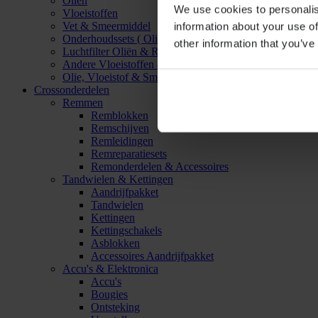
Oliën
We use cookies to personalis
Vloeistoffen
Vet & Smeermiddel
information about your use of
Onderhoudssets ( Olie & Filter)
other information that you’ve
Luchtfilter Oliën & Reinigers
Andere Vloeistoffen & Smeermiddelen
Olie, Vloeistof & Smeermiddel Accessoires
Crossonderdelen
Remmen
Remblokken
Remschijven
Remleidingen
Remreparatiesets
Remonderdelen & Accessoires
Tandwielen & Kettingen
Aandrijfpakket
Tandwielen
Kettingen
Kettingschakels
Asblokken
Accessoires Aandrijfpakket
Accu's & Elektronica
Accu's
Bougies
Ontsteking