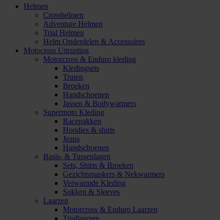
Helmen
Crosshelmen
Adventure Helmen
Trial Helmen
Helm Onderdelen & Accessoires
Motocross Uitrusting
Motorcross & Enduro kleding
Kledingsets
Truien
Broeken
Handschoenen
Jassen & Bodywarmers
Supermoto Kleding
Racepakken
Hoodies & shirts
Jeans
Handschoenen
Basis- & Tussenlagen
Sets, Shirts & Broeken
Gezichtsmaskers & Nekwarmers
Verwarmde Kleding
Sokken & Sleeves
Laarzen
Motorcross & Enduro Laarzen
Triallaarzen