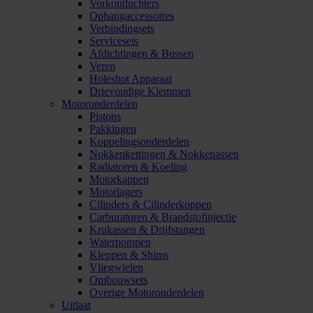
Vorkontluchters
Ophangaccessoires
Verbindingsets
Servicesets
Afdichtingen & Bussen
Veren
Holeshot Apparaat
Drievoudige Klemmen
Motoronderdelen
Pistons
Pakkingen
Koppelingsonderdelen
Nokkenkettingen & Nokkenassen
Radiatoren & Koeling
Motorkappen
Motorlagers
Cilinders & Cilinderkoppen
Carburatoren & Brandstofinjectie
Krukassen & Drijfstangen
Waterpompen
Kleppen & Shims
Vliegwielen
Ombouwsets
Overige Motoronderdelen
Uitlaat