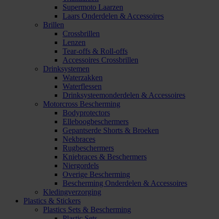
Supermoto Laarzen
Laars Onderdelen & Accessoires
Brillen
Crossbrillen
Lenzen
Tear-offs & Roll-offs
Accessoires Crossbrillen
Drinksystemen
Waterzakken
Waterflessen
Drinksysteemonderdelen & Accessoires
Motorcross Bescherming
Bodyprotectors
Elleboogbeschermers
Gepantserde Shorts & Broeken
Nekbraces
Rugbeschermers
Kniebraces & Beschermers
Niergordels
Overige Bescherming
Bescherming Onderdelen & Accessoires
Kledingverzorging
Plastics & Stickers
Plastics Sets & Bescherming
Plastic Sets