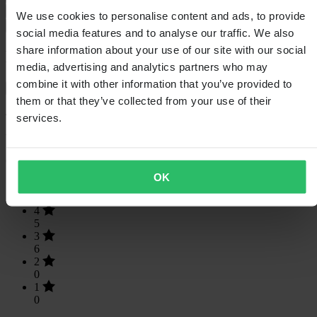
Verzending & retouren
We use cookies to personalise content and ads, to provide
Veiligheidsinformatie
social media features and to analyse our traffic. We also
share information about your use of our site with our social
Klantenbeoordelingen (33)
media, advertising and analytics partners who may
combine it with other information that you’ve provided to
Toon alleen lokale reviews
them or that they’ve collected from your use of their
4.48
van de 5
services.
Gebaseerd op 33 beoordelingen
OK
5
22
4
5
3
6
2
0
1
0