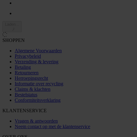
Laden...
SHOPPEN
Algemene Voorwaarden
Privacybeleid
Verzending & levering
Betaling
Retourneren
Herroepingsrecht
Informatie over recycling
Claims & klachten
Bestelstatus
Conformiteitsverklaring
KLANTENSERVICE
Vragen & antwoorden
Neem contact op met de klantenservice
OVER ONS