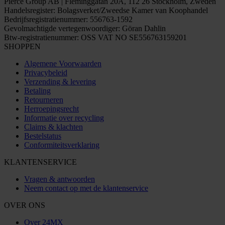
Pierce Group AB | Fleminggatan 20A, 112 26 Stockholm, Zweden
Handelsregister: Bolagsverket/Zweedse Kamer van Koophandel
Bedrijfsregistratienummer: 556763-1592
Gevolmachtigde vertegenwoordiger: Göran Dahlin
Btw-registratienummer: OSS VAT NO SE556763159201
SHOPPEN
Algemene Voorwaarden
Privacybeleid
Verzending & levering
Betaling
Retourneren
Herroepingsrecht
Informatie over recycling
Claims & klachten
Bestelstatus
Conformiteitsverklaring
KLANTENSERVICE
Vragen & antwoorden
Neem contact op met de klantenservice
OVER ONS
Over 24MX