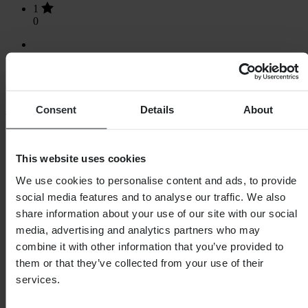
1
0
Laden...
Consent
Details
About
SHOPPEN
Algemene Voorwaarden
This website uses cookies
Privacybeleid
Verzending & levering
We use cookies to personalise content and ads, to provide
Betaling
social media features and to analyse our traffic. We also
Retourneren
share information about your use of our site with our social
Herroepingsrecht
Informatie over recycling
media, advertising and analytics partners who may
Claims & klachten
combine it with other information that you’ve provided to
Bestelstatus
them or that they’ve collected from your use of their
Conformiteitsverklaring
services.
KLANTENSERVICE