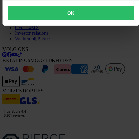
Vragen & antwoorden
Neem contact op met de klantenservice
OK
OVER ONS
Over 24MX
Investor relations
Werken bij Pierce
VOLG ONS
BETALINGSMOGELIJKHEDEN
VERZENDOPTIES