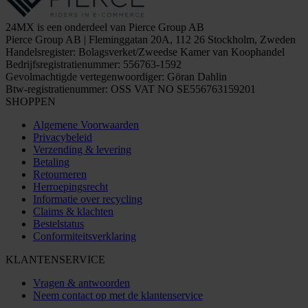
24MX is een onderdeel van Pierce Group AB
Pierce Group AB | Fleminggatan 20A, 112 26 Stockholm, Zweden
Handelsregister: Bolagsverket/Zweedse Kamer van Koophandel
Bedrijfsregistratienummer: 556763-1592
Gevolmachtigde vertegenwoordiger: Göran Dahlin
Btw-registratienummer: OSS VAT NO SE556763159201
SHOPPEN
Algemene Voorwaarden
Privacybeleid
Verzending & levering
Betaling
Retourneren
Herroepingsrecht
Informatie over recycling
Claims & klachten
Bestelstatus
Conformiteitsverklaring
KLANTENSERVICE
Vragen & antwoorden
Neem contact op met de klantenservice