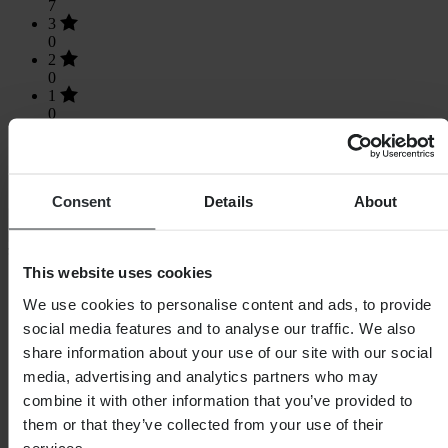
7
3
0
2
0
1
0
Consent
Details
About
Laden...
SHOPPEN
This website uses cookies
We use cookies to personalise content and ads, to provide
Algemene Voorwaarden
Privacybeleid
social media features and to analyse our traffic. We also
Verzending & levering
share information about your use of our site with our social
Betaling
media, advertising and analytics partners who may
Retourneren
Herroepingsrecht
combine it with other information that you’ve provided to
Informatie over recycling
them or that they’ve collected from your use of their
Claims & klachten
services.
Bestelstatus