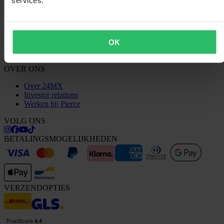
Conformiteitsverklaring
KLANTENSERVICE
OK
Vragen & antwoorden
Neem contact op met de klantenservice
OVER ONS
Over 24MX
Investor relations
Werken bij Pierce
VOLG ONS
BETALINGSMOGELIJKHEDEN
VERZENDOPTIES