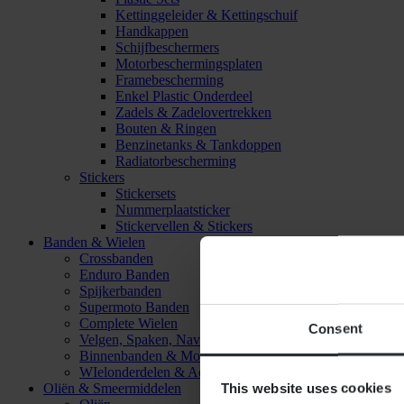
Kettinggeleider & Kettingschuif
Handkappen
Schijfbeschermers
Motorbeschermingsplaten
Framebescherming
Enkel Plastic Onderdeel
Zadels & Zadelovertrekken
Bouten & Ringen
Benzinetanks & Tankdoppen
Radiatorbescherming
Stickers
Stickersets
Nummerplaatsticker
Stickervellen & Stickers
Banden & Wielen
Crossbanden
Enduro Banden
Spijkerbanden
Supermoto Banden
Complete Wielen
Consent
Velgen, Spaken, Naven & Lagers
Binnenbanden & Mousses
WIelonderdelen & Accessoires
This website uses cookies
Oliën & Smeermiddelen