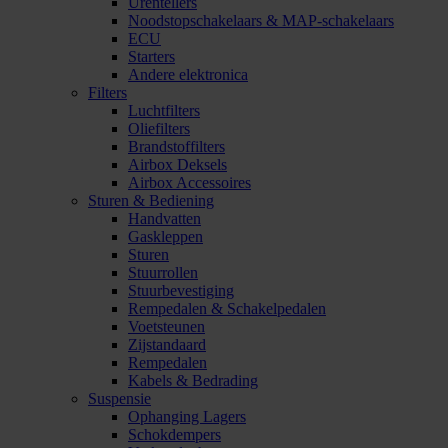
Urentellers
Noodstopschakelaars & MAP-schakelaars
ECU
Starters
Andere elektronica
Filters
Luchtfilters
Oliefilters
Brandstoffilters
Airbox Deksels
Airbox Accessoires
Sturen & Bediening
Handvatten
Gaskleppen
Sturen
Stuurrollen
Stuurbevestiging
Rempedalen & Schakelpedalen
Voetsteunen
Zijstandaard
Rempedalen
Kabels & Bedrading
Suspensie
Ophanging Lagers
Schokdempers