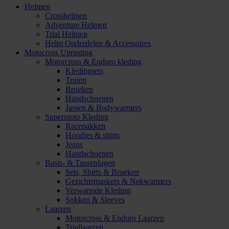
Helmen
Crosshelmen
Adventure Helmen
Trial Helmen
Helm Onderdelen & Accessoires
Motocross Uitrusting
Motorcross & Enduro kleding
Kledingsets
Truien
Broeken
Handschoenen
Jassen & Bodywarmers
Supermoto Kleding
Racepakken
Hoodies & shirts
Jeans
Handschoenen
Basis- & Tussenlagen
Sets, Shirts & Broeken
Gezichtsmaskers & Nekwarmers
Verwarmde Kleding
Sokken & Sleeves
Laarzen
Motorcross & Enduro Laarzen
Triallaarzen