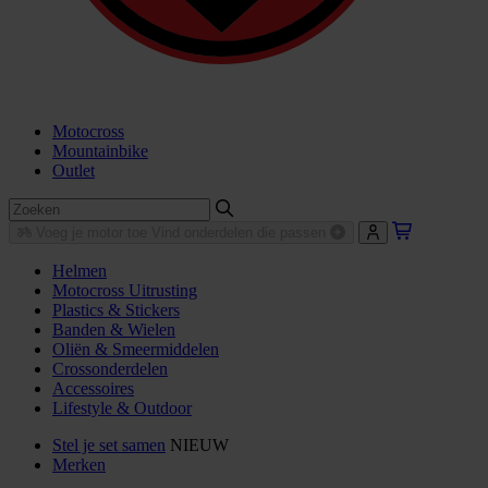
Motocross
Mountainbike
Outlet
Voeg je motor toe
Vind onderdelen die passen
Helmen
Motocross Uitrusting
Plastics & Stickers
Banden & Wielen
Oliën & Smeermiddelen
Crossonderdelen
Accessoires
Lifestyle & Outdoor
Stel je set samen
NIEUW
Merken