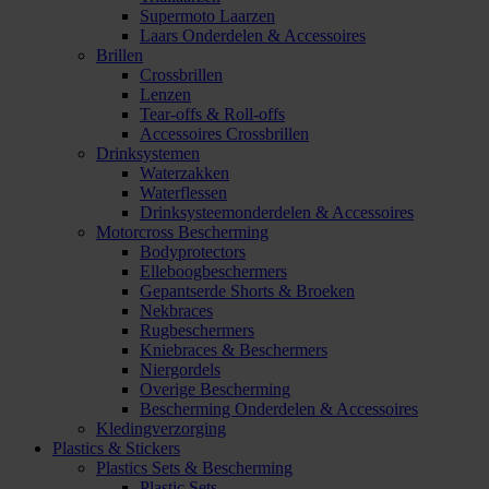
Supermoto Laarzen
Laars Onderdelen & Accessoires
Brillen
Crossbrillen
Lenzen
Tear-offs & Roll-offs
Accessoires Crossbrillen
Drinksystemen
Waterzakken
Waterflessen
Drinksysteemonderdelen & Accessoires
Motorcross Bescherming
Bodyprotectors
Elleboogbeschermers
Gepantserde Shorts & Broeken
Nekbraces
Rugbeschermers
Kniebraces & Beschermers
Niergordels
Overige Bescherming
Bescherming Onderdelen & Accessoires
Kledingverzorging
Plastics & Stickers
Plastics Sets & Bescherming
Plastic Sets