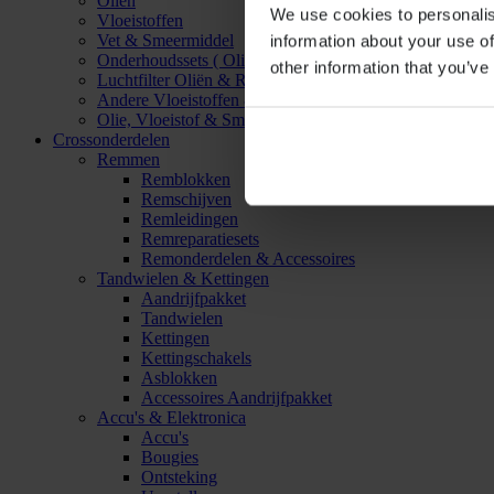
Oliën
We use cookies to personalis
Vloeistoffen
Vet & Smeermiddel
information about your use of
Onderhoudssets ( Olie & Filter)
other information that you’ve
Luchtfilter Oliën & Reinigers
Andere Vloeistoffen & Smeermiddelen
Olie, Vloeistof & Smeermiddel Accessoires
Crossonderdelen
Remmen
Remblokken
Remschijven
Remleidingen
Remreparatiesets
Remonderdelen & Accessoires
Tandwielen & Kettingen
Aandrijfpakket
Tandwielen
Kettingen
Kettingschakels
Asblokken
Accessoires Aandrijfpakket
Accu's & Elektronica
Accu's
Bougies
Ontsteking