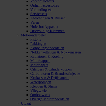
Vorkontluchters
Ophangaccessoires
Verbindingsets
Servicesets
Afdichtingen & Bussen
Veren
Holeshot Apparaat
Drievoudige Klemmen
Motoronderdelen
Pistons
Pakkingen
Koppelingsonderdelen
Nokkenkettingen & Nokkenassen
Radiatoren & Koeling
Motorkappen
Motorlagers
Cilinders & Cilinderkoppen
Carburatoren & Brandstofinjectie
Krukassen & Drijfstangen
Waterpompen
Kleppen & Shims
Vliegwielen
Ombouwsets
Overige Motoronderdelen
Uitlaat