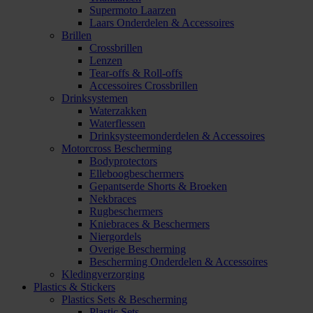
Supermoto Laarzen
Laars Onderdelen & Accessoires
Brillen
Crossbrillen
Lenzen
Tear-offs & Roll-offs
Accessoires Crossbrillen
Drinksystemen
Waterzakken
Waterflessen
Drinksysteemonderdelen & Accessoires
Motorcross Bescherming
Bodyprotectors
Elleboogbeschermers
Gepantserde Shorts & Broeken
Nekbraces
Rugbeschermers
Kniebraces & Beschermers
Niergordels
Overige Bescherming
Bescherming Onderdelen & Accessoires
Kledingverzorging
Plastics & Stickers
Plastics Sets & Bescherming
Plastic Sets