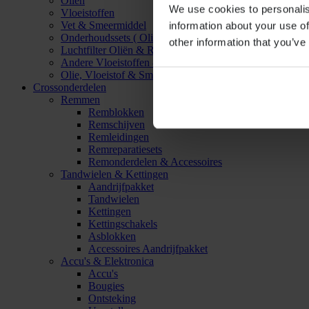
Oliën
We use cookies to personalis
Vloeistoffen
Vet & Smeermiddel
information about your use of
Onderhoudssets ( Olie & Filter)
other information that you’ve
Luchtfilter Oliën & Reinigers
Andere Vloeistoffen & Smeermiddelen
Olie, Vloeistof & Smeermiddel Accessoires
Crossonderdelen
Remmen
Remblokken
Remschijven
Remleidingen
Remreparatiesets
Remonderdelen & Accessoires
Tandwielen & Kettingen
Aandrijfpakket
Tandwielen
Kettingen
Kettingschakels
Asblokken
Accessoires Aandrijfpakket
Accu's & Elektronica
Accu's
Bougies
Ontsteking