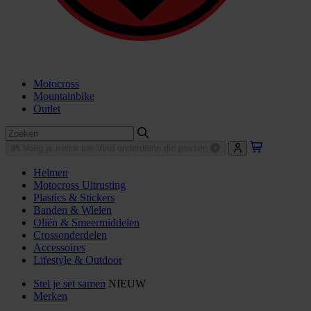
Motocross
Mountainbike
Outlet
Voeg je motor toe
Vind onderdelen die passen
Helmen
Motocross Uitrusting
Plastics & Stickers
Banden & Wielen
Oliën & Smeermiddelen
Crossonderdelen
Accessoires
Lifestyle & Outdoor
Stel je set samen
NIEUW
Merken