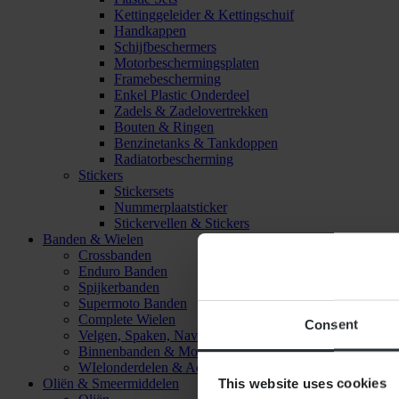
Kettinggeleider & Kettingschuif
Handkappen
Schijfbeschermers
Motorbeschermingsplaten
Framebescherming
Enkel Plastic Onderdeel
Zadels & Zadelovertrekken
Bouten & Ringen
Benzinetanks & Tankdoppen
Radiatorbescherming
Stickers
Stickersets
Nummerplaatsticker
Stickervellen & Stickers
Banden & Wielen
Crossbanden
Enduro Banden
Spijkerbanden
Supermoto Banden
Complete Wielen
Consent
Velgen, Spaken, Naven & Lagers
Binnenbanden & Mousses
WIelonderdelen & Accessoires
This website uses cookies
Oliën & Smeermiddelen