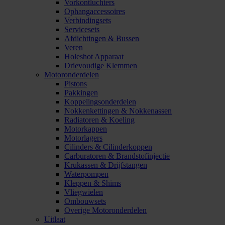
Vorkontluchters
Ophangaccessoires
Verbindingsets
Servicesets
Afdichtingen & Bussen
Veren
Holeshot Apparaat
Drievoudige Klemmen
Motoronderdelen
Pistons
Pakkingen
Koppelingsonderdelen
Nokkenkettingen & Nokkenassen
Radiatoren & Koeling
Motorkappen
Motorlagers
Cilinders & Cilinderkoppen
Carburatoren & Brandstofinjectie
Krukassen & Drijfstangen
Waterpompen
Kleppen & Shims
Vliegwielen
Ombouwsets
Overige Motoronderdelen
Uitlaat