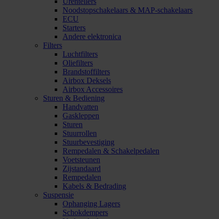
Urentellers
Noodstopschakelaars & MAP-schakelaars
ECU
Starters
Andere elektronica
Filters
Luchtfilters
Oliefilters
Brandstoffilters
Airbox Deksels
Airbox Accessoires
Sturen & Bediening
Handvatten
Gaskleppen
Sturen
Stuurrollen
Stuurbevestiging
Rempedalen & Schakelpedalen
Voetsteunen
Zijstandaard
Rempedalen
Kabels & Bedrading
Suspensie
Ophanging Lagers
Schokdempers