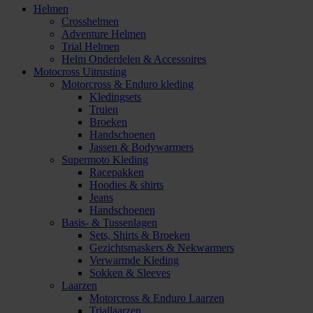
Helmen
Crosshelmen
Adventure Helmen
Trial Helmen
Helm Onderdelen & Accessoires
Motocross Uitrusting
Motorcross & Enduro kleding
Kledingsets
Truien
Broeken
Handschoenen
Jassen & Bodywarmers
Supermoto Kleding
Racepakken
Hoodies & shirts
Jeans
Handschoenen
Basis- & Tussenlagen
Sets, Shirts & Broeken
Gezichtsmaskers & Nekwarmers
Verwarmde Kleding
Sokken & Sleeves
Laarzen
Motorcross & Enduro Laarzen
Triallaarzen