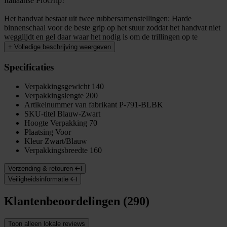
Italiaanse ProGrip!
Het handvat bestaat uit twee rubbersamenstellingen: Harde
binnenschaal voor de beste grip op het stuur zoddat het handvat niet
wegglijdt en gel daar waar het nodig is om de trillingen op te
+
Volledige beschrijving weergeven
Specificaties
Verpakkingsgewicht
140
Verpakkingslengte
200
Artikelnummer van fabrikant
P-791-BLBK
SKU-titel
Blauw-Zwart
Hoogte Verpakking
70
Plaatsing
Voor
Kleur
Zwart/Blauw
Verpakkingsbreedte
160
Verzending & retouren
Veiligheidsinformatie
Klantenbeoordelingen (290)
Toon alleen lokale reviews