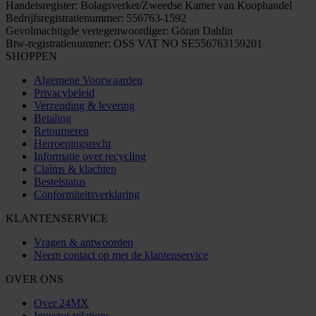
Handelsregister: Bolagsverket/Zweedse Kamer van Koophandel
Bedrijfsregistratienummer: 556763-1592
Gevolmachtigde vertegenwoordiger: Göran Dahlin
Btw-registratienummer: OSS VAT NO SE556763159201
SHOPPEN
Algemene Voorwaarden
Privacybeleid
Verzending & levering
Betaling
Retourneren
Herroepingsrecht
Informatie over recycling
Claims & klachten
Bestelstatus
Conformiteitsverklaring
KLANTENSERVICE
Vragen & antwoorden
Neem contact op met de klantenservice
OVER ONS
Over 24MX
Investor relations